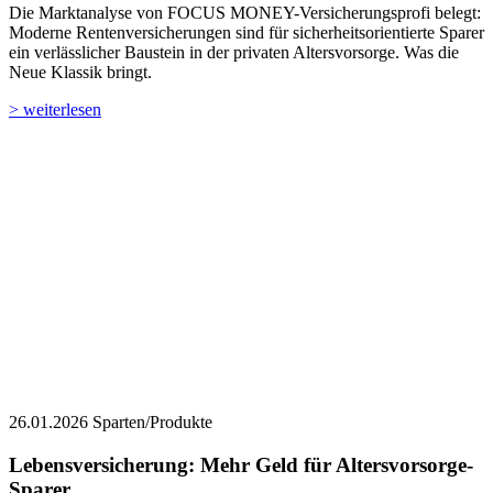
> weiterlesen
26.01.2026
Sparten/Produkte
Lebensversicherung: Mehr Geld für Altersvorsorge-
Sparer
Das ist eine gute Nachricht: Klassische private
Rentenversicherungen werden 2026 erneut höher verzinst. Das fand
FOCUS MONEY-Versicherungsprofi im Rahmen der jährlichen
Umfrage unter den Lebensversicherern in Deutschland heraus. Die