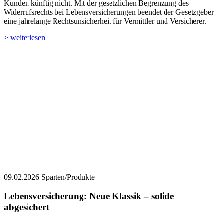
09.02.2026
Sparten/Produkte
Lebensversicherung: Neue Klassik – solide
abgesichert
Die Marktanalyse von FOCUS MONEY-Versicherungsprofi belegt:
Moderne Rentenversicherungen sind für sicherheitsorientierte Sparer
ein verlässlicher Baustein in der privaten Altersvorsorge. Was die
Neue Klassik bringt.