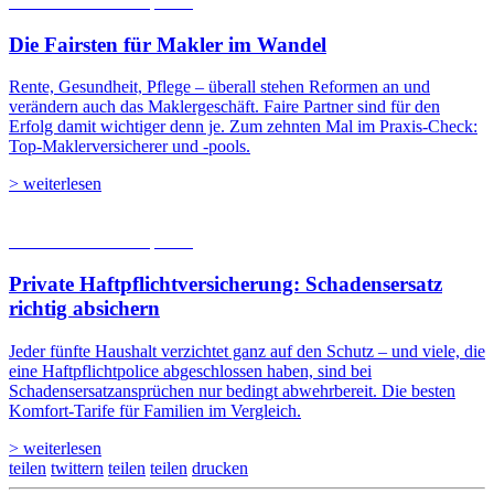
06.08.2026
Studien | Tests
Die Fairsten für Makler im Wandel
Rente, Gesundheit, Pflege – überall stehen Reformen an und
verändern auch das Maklergeschäft. Faire Partner sind für den
Erfolg damit wichtiger denn je. Zum zehnten Mal im Praxis-Check:
Top-Maklerversicherer und -pools.
> weiterlesen
05.08.2026
Studien | Tests
Private Haftpflicht­versicherung: Schadensersatz
richtig absichern
Jeder fünfte Haushalt verzichtet ganz auf den Schutz – und viele, die
eine Haftpflichtpolice abgeschlossen haben, sind bei
Schadensersatzansprüchen nur bedingt abwehrbereit. Die besten
Komfort-Tarife für Familien im Vergleich.
> weiterlesen
teilen
twittern
teilen
teilen
drucken