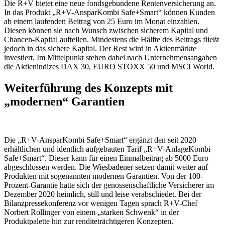
Die R+V bietet eine neue fondsgebundene Rentenversicherung an.
In das Produkt „R+V-AnsparKombi Safe+Smart“ können Kunden
ab einem laufenden Beitrag von 25 Euro im Monat einzahlen.
Diesen können sie nach Wunsch zwischen sicherem Kapital und
Chancen-Kapital aufteilen. Mindestens die Hälfte des Beitrags fließt
jedoch in das sichere Kapital. Der Rest wird in Aktienmärkte
investiert. Im Mittelpunkt stehen dabei nach Unternehmensangaben
die Aktienindizes DAX 30, EURO STOXX 50 und MSCI World.
Weiterführung des Konzepts mit
„modernen“ Garantien
Die „R+V-AnsparKombi Safe+Smart“ ergänzt den seit 2020
erhältlichen und identlich aufgebauten Tarif „R+V-AnlageKombi
Safe+Smart“. Dieser kann für einen Einmalbeitrag ab 5000 Euro
abgeschlossen werden. Die Wiesbadener setzen damit weiter auf
Produkten mit sogenannten modernen Garantien. Von der 100-
Prozent-Garantie hatte sich der genossenschaftliche Versicherer im
Dezember 2020 heimlich, still und leise verabschiedet. Bei der
Bilanzpressekonferenz vor wenigen Tagen sprach R+V-Chef
Norbert Rollinger von einem „starken Schwenk“ in der
Produktpalette hin zur renditeträchtigeren Konzepten.