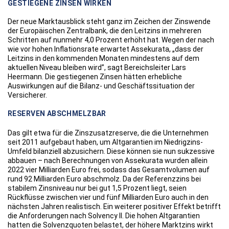
GESTIEGENE ZINSEN WIRKEN
Der neue Marktausblick steht ganz im Zeichen der Zinswende
der Europäischen Zentralbank, die den Leitzins in mehreren
Schritten auf nunmehr 4,0 Prozent erhöht hat. Wegen der nach
wie vor hohen Inflationsrate erwartet Assekurata, „dass der
Leitzins in den kommenden Monaten mindestens auf dem
aktuellen Niveau bleiben wird”, sagt Bereichsleiter Lars
Heermann. Die gestiegenen Zinsen hätten erhebliche
Auswirkungen auf die Bilanz- und Geschäftssituation der
Versicherer.
RESERVEN ABSCHMELZBAR
Das gilt etwa für die Zinszusatzreserve, die die Unternehmen
seit 2011 aufgebaut haben, um Altgarantien im Niedrigzins-
Umfeld bilanziell abzusichern. Diese können sie nun sukzessive
abbauen – nach Berechnungen von Assekurata wurden allein
2022 vier Milliarden Euro frei, sodass das Gesamtvolumen auf
rund 92 Milliarden Euro abschmolz. Da der Referenzzins bei
stabilem Zinsniveau nur bei gut 1,5 Prozent liegt, seien
Rückflüsse zwischen vier und fünf Milliarden Euro auch in den
nächsten Jahren realistisch. Ein weiterer positiver Effekt betrifft
die Anforderungen nach Solvency II. Die hohen Altgarantien
hatten die Solvenzquoten belastet, der höhere Marktzins wirkt