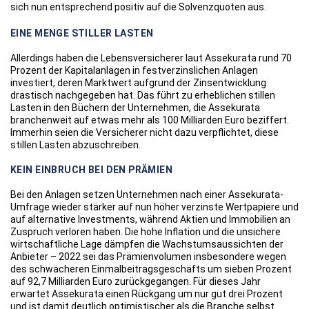
sich nun entsprechend positiv auf die Solvenzquoten aus.
EINE MENGE STILLER LASTEN
Allerdings haben die Lebensversicherer laut Assekurata rund 70
Prozent der Kapitalanlagen in festverzinslichen Anlagen
investiert, deren Marktwert aufgrund der Zinsentwicklung
drastisch nachgegeben hat. Das führt zu erheblichen stillen
Lasten in den Büchern der Unternehmen, die Assekurata
branchenweit auf etwas mehr als 100 Milliarden Euro beziffert.
Immerhin seien die Versicherer nicht dazu verpflichtet, diese
stillen Lasten abzuschreiben.
KEIN EINBRUCH BEI DEN PRÄMIEN
Bei den Anlagen setzen Unternehmen nach einer Assekurata-
Umfrage wieder stärker auf nun höher verzinste Wertpapiere und
auf alternative Investments, während Aktien und Immobilien an
Zuspruch verloren haben. Die hohe Inflation und die unsichere
wirtschaftliche Lage dämpfen die Wachstumsaussichten der
Anbieter – 2022 sei das Prämienvolumen insbesondere wegen
des schwächeren Einmalbeitragsgeschäfts um sieben Prozent
auf 92,7 Milliarden Euro zurückgegangen. Für dieses Jahr
erwartet Assekurata einen Rückgang um nur gut drei Prozent
und ist damit deutlich optimistischer als die Branche selbst.