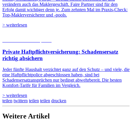
verändern auch das Maklergeschäft. Faire Partner sind für den
Erfolg damit wichtiger denn je. Zum zehnten Mal im Praxis-Check:
Top-Maklerversicherer und -pools.
> weiterlesen
05.08.2026
Studien | Tests
Private Haftpflicht­versicherung: Schadensersatz
richtig absichern
Jeder fünfte Haushalt verzichtet ganz auf den Schutz – und viele, die
eine Haftpflichtpolice abgeschlossen haben, sind bei
Schadensersatzansprüchen nur bedingt abwehrbereit. Die besten
Komfort-Tarife für Familien im Vergleich.
> weiterlesen
teilen
twittern
teilen
teilen
drucken
Weitere Artikel