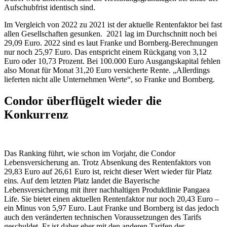
Aufschubfrist identisch sind.
Im Vergleich von 2022 zu 2021 ist der aktuelle Rentenfaktor bei fast
allen Gesellschaften gesunken. 2021 lag im Durchschnitt noch bei
29,09 Euro. 2022 sind es laut Franke und Bornberg-Berechnungen
nur noch 25,97 Euro. Das entspricht einem Rückgang von 3,12
Euro oder 10,73 Prozent. Bei 100.000 Euro Ausgangskapital fehlen
also Monat für Monat 31,20 Euro versicherte Rente. „Allerdings
lieferten nicht alle Unternehmen Werte“, so Franke und Bornberg.
Condor überflügelt wieder die
Konkurrenz
Das Ranking führt, wie schon im Vorjahr, die Condor
Lebensversicherung an. Trotz Absenkung des Rentenfaktors von
29,83 Euro auf 26,61 Euro ist, reicht dieser Wert wieder für Platz
eins. Auf dem letzten Platz landet die Bayerische
Lebensversicherung mit ihrer nachhaltigen Produktlinie Pangaea
Life. Sie bietet einen aktuellen Rentenfaktor nur noch 20,43 Euro –
ein Minus von 5,97 Euro. Laut Franke und Bornberg ist das jedoch
auch den veränderten technischen Voraussetzungen des Tarifs
geschuldet. Er ist daher eher mit den anderen Tarifen der