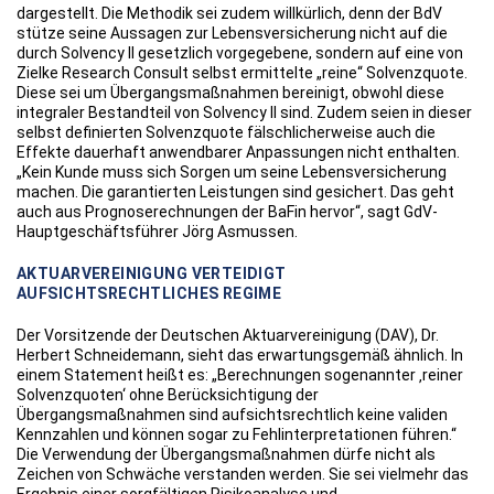
dargestellt. Die Methodik sei zudem willkürlich, denn der BdV
stütze seine Aussagen zur Lebensversicherung nicht auf die
durch Solvency II gesetzlich vorgegebene, sondern auf eine von
Zielke Research Consult selbst ermittelte „reine“ Solvenzquote.
Diese sei um Übergangsmaßnahmen bereinigt, obwohl diese
integraler Bestandteil von Solvency II sind. Zudem seien in dieser
selbst definierten Solvenzquote fälschlicherweise auch die
Effekte dauerhaft anwendbarer Anpassungen nicht enthalten.
„Kein Kunde muss sich Sorgen um seine Lebensversicherung
machen. Die garantierten Leistungen sind gesichert. Das geht
auch aus Prognoserechnungen der BaFin hervor“, sagt GdV-
Hauptgeschäftsführer Jörg Asmussen.
AKTUARVEREINIGUNG VERTEIDIGT
AUFSICHTSRECHTLICHES REGIME
Der Vorsitzende der Deutschen Aktuarvereinigung (DAV), Dr.
Herbert Schneidemann, sieht das erwartungsgemäß ähnlich. In
einem Statement heißt es: „Berechnungen sogenannter ‚reiner
Solvenzquoten‘ ohne Berücksichtigung der
Übergangsmaßnahmen sind aufsichtsrechtlich keine validen
Kennzahlen und können sogar zu Fehlinterpretationen führen.“
Die Verwendung der Übergangsmaßnahmen dürfe nicht als
Zeichen von Schwäche verstanden werden. Sie sei vielmehr das