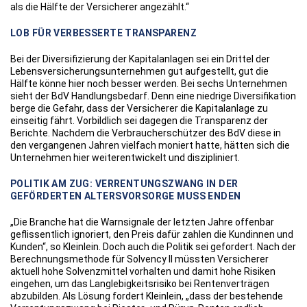
als die Hälfte der Versicherer angezählt.“
LOB FÜR VERBESSERTE TRANSPARENZ
Bei der Diversifizierung der Kapitalanlagen sei ein Drittel der
Lebensversicherungsunternehmen gut aufgestellt, gut die
Hälfte könne hier noch besser werden. Bei sechs Unternehmen
sieht der BdV Handlungsbedarf. Denn eine niedrige Diversifikation
berge die Gefahr, dass der Versicherer die Kapitalanlage zu
einseitig fährt. Vorbildlich sei dagegen die Transparenz der
Berichte. Nachdem die Verbraucherschützer des BdV diese in
den vergangenen Jahren vielfach moniert hatte, hätten sich die
Unternehmen hier weiterentwickelt und diszipliniert.
POLITIK AM ZUG: VERRENTUNGSZWANG IN DER
GEFÖRDERTEN ALTERSVORSORGE MUSS ENDEN
„Die Branche hat die Warnsignale der letzten Jahre offenbar
geflissentlich ignoriert, den Preis dafür zahlen die Kundinnen und
Kunden“, so Kleinlein. Doch auch die Politik sei gefordert. Nach der
Berechnungsmethode für Solvency II müssten Versicherer
aktuell hohe Solvenzmittel vorhalten und damit hohe Risiken
eingehen, um das Langlebigkeitsrisiko bei Rentenverträgen
abzubilden. Als Lösung fordert Kleinlein, „dass der bestehende