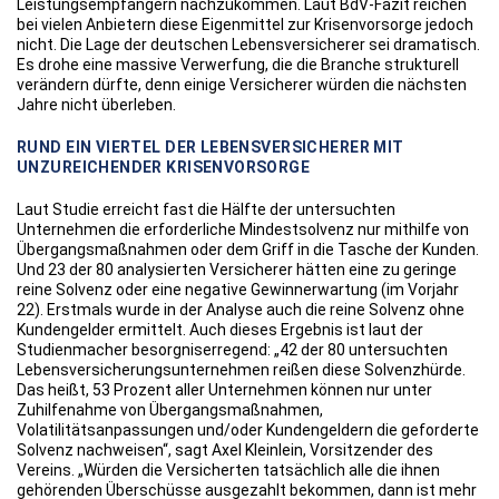
Leistungsempfängern nachzukommen. Laut BdV-Fazit reichen
bei vielen Anbietern diese Eigenmittel zur Krisenvorsorge jedoch
nicht. Die Lage der deutschen Lebensversicherer sei dramatisch.
Es drohe eine massive Verwerfung, die die Branche strukturell
verändern dürfte, denn einige Versicherer würden die nächsten
Jahre nicht überleben.
RUND EIN VIERTEL DER LEBENSVERSICHERER MIT
UNZUREICHENDER KRISENVORSORGE
Laut Studie erreicht fast die Hälfte der untersuchten
Unternehmen die erforderliche Mindestsolvenz nur mithilfe von
Übergangsmaßnahmen oder dem Griff in die Tasche der Kunden.
Und 23 der 80 analysierten Versicherer hätten eine zu geringe
reine Solvenz oder eine negative Gewinnerwartung (im Vorjahr
22). Erstmals wurde in der Analyse auch die reine Solvenz ohne
Kundengelder ermittelt. Auch dieses Ergebnis ist laut der
Studienmacher besorgniserregend: „42 der 80 untersuchten
Lebensversicherungsunternehmen reißen diese Solvenzhürde.
Das heißt, 53 Prozent aller Unternehmen können nur unter
Zuhilfenahme von Übergangsmaßnahmen,
Volatilitätsanpassungen und/oder Kundengeldern die geforderte
Solvenz nachweisen“, sagt Axel Kleinlein, Vorsitzender des
Vereins. „Würden die Versicherten tatsächlich alle die ihnen
gehörenden Überschüsse ausgezahlt bekommen, dann ist mehr