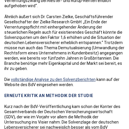
Verrentungszwang bei Riester- und Rürup-Renten endlich
aufgehoben wird“.
Ähnlich äußert sich Dr. Carsten Zielke, Geschäftsführender
Gesellschafter der Zielke Research GmbH: „Ein Ende der
Verrentungspflicht mit einhergehender Änderung der
steuerlichen Regeln auch für existierendes Geschäft könnte die
Solvenzquoten um den Faktor 1,6 erhöhen und die Situation der
deutschen Lebensversicherer erheblich entspannen.“ Trotzdem
müsse nun auch das Thema Demutualisierung (Umwandlung der
Rechtsform eines Unternehmens in Kundenbesitz) angegangen
werden, wie bereits vor fünfzehn Jahren in Großbritannien. Die
Branche benötige mehr Eigenkapital und der Markt sei bereit, es
ihr zu geben.
Die
vollständige Analyse zu den Solvenzberichten
kann auf der
Website des BdV eingesehen werden.
ERNEUTE KRITIK AN METHODIK DER STUDIE
Kurz nach der BdV-Veröffentlichung kam schon der Konter des
Gesamtverbands der Deutschen Versicherungswirtschaft
(GDV), der wie im Vorjahr vor allem die Methodik der
Untersuchung ins Visier nahm. Die Solvenzlage der deutschen
Lebensversicherer sei nachweislich besser als vom BdV