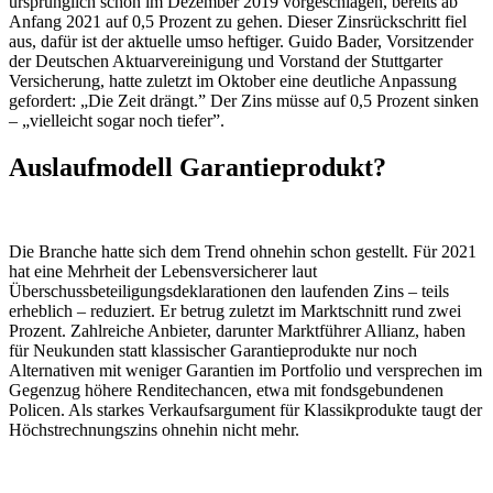
ursprünglich schon im Dezember 2019 vorgeschlagen, bereits ab
Anfang 2021 auf 0,5 Prozent zu gehen. Dieser Zinsrückschritt fiel
aus, dafür ist der aktuelle umso heftiger. Guido Bader, Vorsitzender
der Deutschen Aktuarvereinigung und Vorstand der Stuttgarter
Versicherung, hatte zuletzt im Oktober eine deutliche Anpassung
gefordert: „Die Zeit drängt.” Der Zins müsse auf 0,5 Prozent sinken
– „vielleicht sogar noch tiefer”.
Auslaufmodell Garantieprodukt?
Die Branche hatte sich dem Trend ohnehin schon gestellt. Für 2021
hat eine Mehrheit der Lebensversicherer laut
Überschussbeteiligungsdeklarationen den laufenden Zins – teils
erheblich – reduziert. Er betrug zuletzt im Marktschnitt rund zwei
Prozent. Zahlreiche Anbieter, darunter Marktführer Allianz, haben
für Neukunden statt klassischer Garantieprodukte nur noch
Alternativen mit weniger Garantien im Portfolio und versprechen im
Gegenzug höhere Renditechancen, etwa mit fondsgebundenen
Policen. Als starkes Verkaufsargument für Klassikprodukte taugt der
Höchstrechnungszins ohnehin nicht mehr.