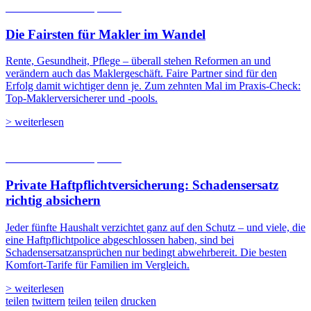
06.08.2026
Studien | Tests
Die Fairsten für Makler im Wandel
Rente, Gesundheit, Pflege – überall stehen Reformen an und
verändern auch das Maklergeschäft. Faire Partner sind für den
Erfolg damit wichtiger denn je. Zum zehnten Mal im Praxis-Check:
Top-Maklerversicherer und -pools.
> weiterlesen
05.08.2026
Studien | Tests
Private Haftpflicht­versicherung: Schadensersatz
richtig absichern
Jeder fünfte Haushalt verzichtet ganz auf den Schutz – und viele, die
eine Haftpflichtpolice abgeschlossen haben, sind bei
Schadensersatzansprüchen nur bedingt abwehrbereit. Die besten
Komfort-Tarife für Familien im Vergleich.
> weiterlesen
teilen
twittern
teilen
teilen
drucken