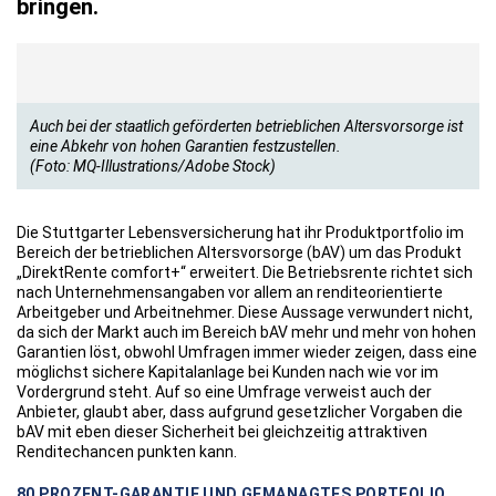
bringen.
Auch bei der staatlich geförderten betrieblichen Altersvorsorge ist
eine Abkehr von hohen Garantien festzustellen.
(Foto: MQ-Illustrations/Adobe Stock)
Die Stuttgarter Lebensversicherung hat ihr Produktportfolio im
Bereich der betrieblichen Altersvorsorge (bAV) um das Produkt
„DirektRente comfort+“ erweitert. Die Betriebsrente richtet sich
nach Unternehmensangaben vor allem an renditeorientierte
Arbeitgeber und Arbeitnehmer. Diese Aussage verwundert nicht,
da sich der Markt auch im Bereich bAV mehr und mehr von hohen
Garantien löst, obwohl Umfragen immer wieder zeigen, dass eine
möglichst sichere Kapitalanlage bei Kunden nach wie vor im
Vordergrund steht. Auf so eine Umfrage verweist auch der
Anbieter, glaubt aber, dass aufgrund gesetzlicher Vorgaben die
bAV mit eben dieser Sicherheit bei gleichzeitig attraktiven
Renditechancen punkten kann.
80 PROZENT-GARANTIE UND GEMANAGTES PORTFOLIO