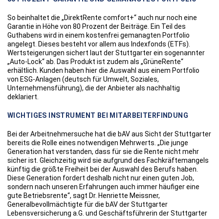
So beinhaltet die „DirektRente comfort+“ auch nur noch eine
Garantie in Höhe von 80 Prozent der Beiträge. Ein Teil des
Guthabens wird in einem kostenfrei gemanagten Portfolio
angelegt. Dieses besteht vor allem aus Indexfonds (ETFs).
Wertsteigerungen sichert laut der Stuttgarter ein sogenannter
„Auto-Lock“ ab. Das Produkt ist zudem als „GrüneRente“
erhältlich. Kunden haben hier die Auswahl aus einem Portfolio
von ESG-Anlagen (deutsch für Umwelt, Soziales,
Unternehmensführung), die der Anbieter als nachhaltig
deklariert.
WICHTIGES INSTRUMENT BEI MITARBEITERFINDUNG
Bei der Arbeitnehmersuche hat die bAV aus Sicht der Stuttgarter
bereits die Rolle eines notwendigen Mehrwerts. „Die junge
Generation hat verstanden, dass für sie die Rente nicht mehr
sicher ist. Gleichzeitig wird sie aufgrund des Fachkräftemangels
künftig die größte Freiheit bei der Auswahl des Berufs haben.
Diese Generation fordert deshalb nicht nur einen guten Job,
sondern nach unseren Erfahrungen auch immer häufiger eine
gute Betriebsrente“, sagt Dr. Henriette Meissner,
Generalbevollmächtigte für die bAV der Stuttgarter
Lebensversicherung a.G. und Geschäftsführerin der Stuttgarter