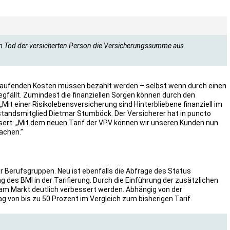
im Tod der versicherten Person die Versicherungssumme aus.
se laufenden Kosten müssen bezahlt werden – selbst wenn durch einen
gfällt. Zumindest die finanziellen Sorgen können durch den
Mit einer Risikolebensversicherung sind Hinterbliebene finanziell im
standsmitglied Dietmar Stumböck. Der Versicherer hat in puncto
ert: „Mit dem neuen Tarif der VPV können wir unseren Kunden nun
machen.”
r Berufsgruppen. Neu ist ebenfalls die Abfrage des Status
 des BMI in der Tarifierung. Durch die Einführung der zusätzlichen
am Markt deutlich verbessert werden. Abhängig von der
ag von bis zu 50 Prozent im Vergleich zum bisherigen Tarif.