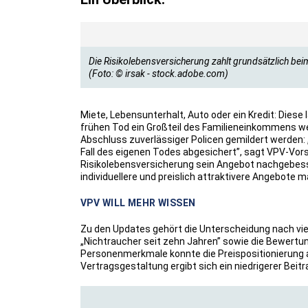
Die Risikolebensversicherung zahlt grundsätzlich be
(Foto: © irsak - stock.adobe.com)
Miete, Lebensunterhalt, Auto oder ein Kredit: Die
frühen Tod ein Großteil des Familieneinkommens we
Abschluss zuverlässiger Policen gemildert werden: „
Fall des eigenen Todes abgesichert”, sagt VPV-Vor
Risikolebensversicherung sein Angebot nachgebess
individuellere und preislich attraktivere Angebote 
VPV WILL MEHR WISSEN
Zu den Updates gehört die Unterscheidung nach vie
„Nichtraucher seit zehn Jahren” sowie die Bewertung
Personenmerkmale konnte die Preispositionierung 
Vertragsgestaltung ergibt sich ein niedrigerer Beitr