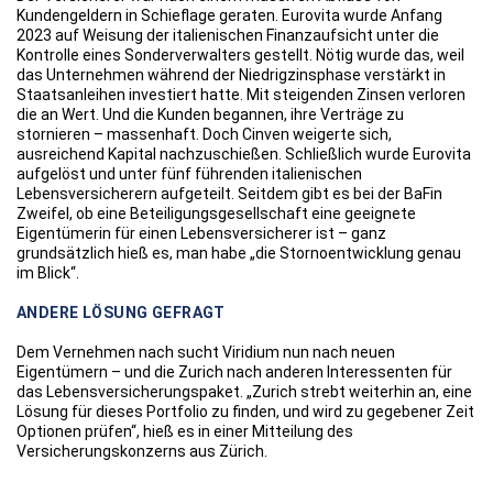
Kundengeldern in Schieflage geraten. Eurovita wurde Anfang
2023 auf Weisung der italienischen Finanzaufsicht unter die
Kontrolle eines Sonderverwalters gestellt. Nötig wurde das, weil
das Unternehmen während der Niedrigzinsphase verstärkt in
Staatsanleihen investiert hatte. Mit steigenden Zinsen verloren
die an Wert. Und die Kunden begannen, ihre Verträge zu
stornieren – massenhaft. Doch Cinven weigerte sich,
ausreichend Kapital nachzuschießen. Schließlich wurde Eurovita
aufgelöst und unter fünf führenden italienischen
Lebensversicherern aufgeteilt. Seitdem gibt es bei der BaFin
Zweifel, ob eine Beteiligungsgesellschaft eine geeignete
Eigentümerin für einen Lebensversicherer ist – ganz
grundsätzlich hieß es, man habe „die Stornoentwicklung genau
im Blick“.
ANDERE LÖSUNG GEFRAGT
Dem Vernehmen nach sucht Viridium nun nach neuen
Eigentümern – und die Zurich nach anderen Interessenten für
das Lebensversicherungspaket. „Zurich strebt weiterhin an, eine
Lösung für dieses Portfolio zu finden, und wird zu gegebener Zeit
Optionen prüfen“, hieß es in einer Mitteilung des
Versicherungskonzerns aus Zürich.