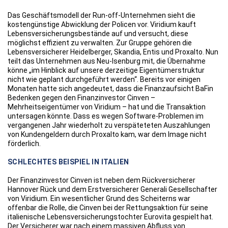
Das Geschäftsmodell der Run-off-Unternehmen sieht die
kostengünstige Abwicklung der Policen vor. Viridium kauft
Lebensversicherungsbestände auf und versucht, diese
möglichst effizient zu verwalten. Zur Gruppe gehören die
Lebensversicherer Heidelberger, Skandia, Entis und Proxalto. Nun
teilt das Unternehmen aus Neu-Isenburg mit, die Übernahme
könne „im Hinblick auf unsere derzeitige Eigentümerstruktur
nicht wie geplant durchgeführt werden“. Bereits vor einigen
Monaten hatte sich angedeutet, dass die Finanzaufsicht BaFin
Bedenken gegen den Finanzinvestor Cinven –
Mehrheitseigentümer von Viridium – hat und die Transaktion
untersagen könnte. Dass es wegen Software-Problemen im
vergangenen Jahr wiederholt zu verspäteteten Auszahlungen
von Kundengeldern durch Proxalto kam, war dem Image nicht
förderlich.
SCHLECHTES BEISPIEL IN ITALIEN
Der Finanzinvestor Cinven ist neben dem Rückversicherer
Hannover Rück und dem Erstversicherer Generali Gesellschafter
von Viridium. Ein wesentlicher Grund des Scheiterns war
offenbar die Rolle, die Cinven bei der Rettungsaktion für seine
italienische Lebensversicherungstochter Eurovita gespielt hat.
Der Versicherer war nach einem massiven Abfluss von