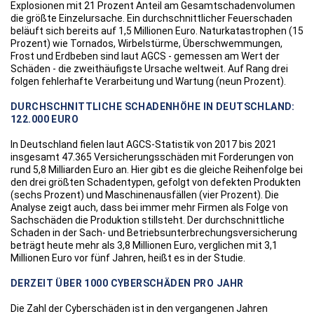
Explosionen mit 21 Prozent Anteil am Gesamtschadenvolumen
die größte Einzelursache. Ein durchschnittlicher Feuerschaden
beläuft sich bereits auf 1,5 Millionen Euro. Naturkatastrophen (15
Prozent) wie Tornados, Wirbelstürme, Überschwemmungen,
Frost und Erdbeben sind laut AGCS - gemessen am Wert der
Schäden - die zweithäufigste Ursache weltweit. Auf Rang drei
folgen fehlerhafte Verarbeitung und Wartung (neun Prozent).
DURCHSCHNITTLICHE SCHADENHÖHE IN DEUTSCHLAND:
122.000 EURO
In Deutschland fielen laut AGCS-Statistik von 2017 bis 2021
insgesamt 47.365 Versicherungsschäden mit Forderungen von
rund 5,8 Milliarden Euro an. Hier gibt es die gleiche Reihenfolge bei
den drei größten Schadentypen, gefolgt von defekten Produkten
(sechs Prozent) und Maschinenausfällen (vier Prozent). Die
Analyse zeigt auch, dass bei immer mehr Firmen als Folge von
Sachschäden die Produktion stillsteht. Der durchschnittliche
Schaden in der Sach- und Betriebsunterbrechungsversicherung
beträgt heute mehr als 3,8 Millionen Euro, verglichen mit 3,1
Millionen Euro vor fünf Jahren, heißt es in der Studie.
DERZEIT ÜBER 1000 CYBERSCHÄDEN PRO JAHR
Die Zahl der Cyberschäden ist in den vergangenen Jahren