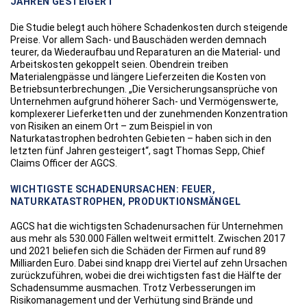
JAHREN GESTEIGERT
Die Studie belegt auch höhere Schadenkosten durch steigende
Preise. Vor allem Sach- und Bauschäden werden demnach
teurer, da Wiederaufbau und Reparaturen an die Material- und
Arbeitskosten gekoppelt seien. Obendrein treiben
Materialengpässe und längere Lieferzeiten die Kosten von
Betriebsunterbrechungen. „Die Versicherungsansprüche von
Unternehmen aufgrund höherer Sach- und Vermögenswerte,
komplexerer Lieferketten und der zunehmenden Konzentration
von Risiken an einem Ort – zum Beispiel in von
Naturkatastrophen bedrohten Gebieten – haben sich in den
letzten fünf Jahren gesteigert“, sagt Thomas Sepp, Chief
Claims Officer der AGCS.
WICHTIGSTE SCHADENURSACHEN: FEUER,
NATURKATASTROPHEN, PRODUKTIONSMÄNGEL
AGCS hat die wichtigsten Schadenursachen für Unternehmen
aus mehr als 530.000 Fällen weltweit ermittelt. Zwischen 2017
und 2021 beliefen sich die Schäden der Firmen auf rund 89
Milliarden Euro. Dabei sind knapp drei Viertel auf zehn Ursachen
zurückzuführen, wobei die drei wichtigsten fast die Hälfte der
Schadensumme ausmachen. Trotz Verbesserungen im
Risikomanagement und der Verhütung sind Brände und