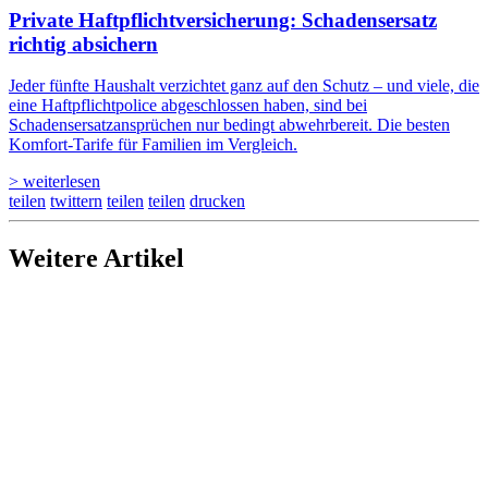
Private Haftpflicht­versicherung: Schadensersatz
richtig absichern
Jeder fünfte Haushalt verzichtet ganz auf den Schutz – und viele, die
eine Haftpflichtpolice abgeschlossen haben, sind bei
Schadensersatzansprüchen nur bedingt abwehrbereit. Die besten
Komfort-Tarife für Familien im Vergleich.
> weiterlesen
teilen
twittern
teilen
teilen
drucken
Weitere Artikel