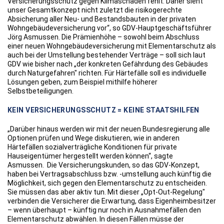
Versicherungsschutz gegen Klimaschäden fehlt. Daher sieht
unser Gesamtkonzept nicht zuletzt die risikogerechte
Absicherung aller Neu- und Bestandsbauten in der privaten
Wohngebäudeversicherung vor“, so GDV-Hauptgeschäftsführer
Jörg Asmussen. Die Prämienhöhe – sowohl beim Abschluss
einer neuen Wohngebäudeversicherung mit Elementarschutz als
auch bei der Umstellung bestehender Verträge – soll sich laut
GDV wie bisher nach „der konkreten Gefährdung des Gebäudes
durch Naturgefahren" richten. Für Härtefälle soll es individuelle
Lösungen geben, zum Beispiel mithilfe höherer
Selbstbeteiligungen.
KEIN VERSICHERUNGSSCHUTZ = KEINE STAATSHILFEN
„Darüber hinaus werden wir mit der neuen Bundesregierung alle
Optionen prüfen und Wege diskutieren, wie in anderen
Härtefällen sozialverträgliche Konditionen für private
Hauseigentümer hergestellt werden können“, sagte
Asmussen. Die Versicherungskunden, so das GDV-Konzept,
haben bei Vertragsabschluss bzw. -umstellung auch künftig die
Möglichkeit, sich gegen den Elementarschutz zu entscheiden.
Sie müssen das aber aktiv tun. Mit dieser „Opt-Out-Regelung"
verbinden die Versicherer die Erwartung, dass Eigenheimbesitzer
– wenn überhaupt – künftig nur noch in Ausnahmefällen den
Elementarschutz abwählen. In diesen Fällen müsse der