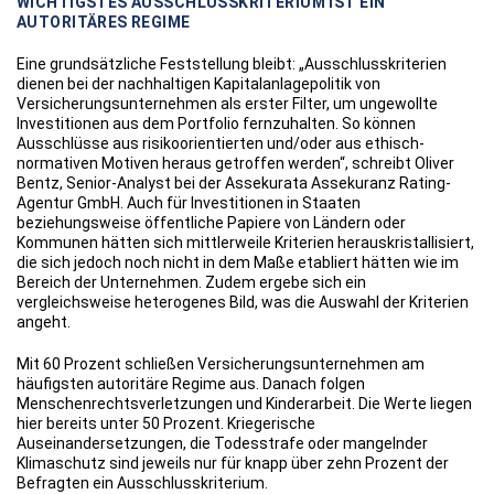
WICHTIGSTES AUSSCHLUSSKRITERIUM IST EIN
AUTORITÄRES REGIME
Eine grundsätzliche Feststellung bleibt: „Ausschlusskriterien
dienen bei der nachhaltigen Kapitalanlagepolitik von
Versicherungsunternehmen als erster Filter, um ungewollte
Investitionen aus dem Portfolio fernzuhalten. So können
Ausschlüsse aus risikoorientierten und/oder aus ethisch-
normativen Motiven heraus getroffen werden“, schreibt Oliver
Bentz, Senior-Analyst bei der Assekurata Assekuranz Rating-
Agentur GmbH. Auch für Investitionen in Staaten
beziehungsweise öffentliche Papiere von Ländern oder
Kommunen hätten sich mittlerweile Kriterien herauskristallisiert,
die sich jedoch noch nicht in dem Maße etabliert hätten wie im
Bereich der Unternehmen. Zudem ergebe sich ein
vergleichsweise heterogenes Bild, was die Auswahl der Kriterien
angeht.
Mit 60 Prozent schließen Versicherungsunternehmen am
häufigsten autoritäre Regime aus. Danach folgen
Menschenrechtsverletzungen und Kinderarbeit. Die Werte liegen
hier bereits unter 50 Prozent. Kriegerische
Auseinandersetzungen, die Todesstrafe oder mangelnder
Klimaschutz sind jeweils nur für knapp über zehn Prozent der
Befragten ein Ausschlusskriterium.