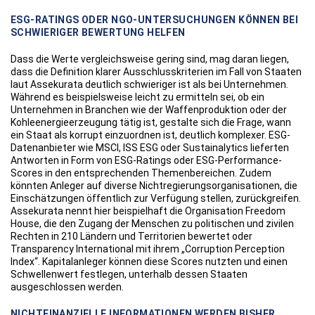
ESG-RATINGS ODER NGO-UNTERSUCHUNGEN KÖNNEN BEI
SCHWIERIGER BEWERTUNG HELFEN
Dass die Werte vergleichsweise gering sind, mag daran liegen,
dass die Definition klarer Ausschlusskriterien im Fall von Staaten
laut Assekurata deutlich schwieriger ist als bei Unternehmen.
Während es beispielsweise leicht zu ermitteln sei, ob ein
Unternehmen in Branchen wie der Waffenproduktion oder der
Kohleenergieerzeugung tätig ist, gestalte sich die Frage, wann
ein Staat als korrupt einzuordnen ist, deutlich komplexer. ESG-
Datenanbieter wie MSCI, ISS ESG oder Sustainalytics lieferten
Antworten in Form von ESG-Ratings oder ESG-Performance-
Scores in den entsprechenden Themenbereichen. Zudem
könnten Anleger auf diverse Nichtregierungsorganisationen, die
Einschätzungen öffentlich zur Verfügung stellen, zurückgreifen.
Assekurata nennt hier beispielhaft die Organisation Freedom
House, die den Zugang der Menschen zu politischen und zivilen
Rechten in 210 Ländern und Territorien bewertet oder
Transparency International mit ihrem „Corruption Perception
Index“. Kapitalanleger können diese Scores nutzten und einen
Schwellenwert festlegen, unterhalb dessen Staaten
ausgeschlossen werden.
NICHTFINANZIELLE INFORMATIONEN WERDEN BISHER