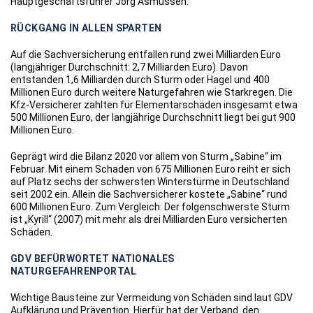
Hauptgeschäftsführer Jörg Asmussen.
RÜCKGANG IN ALLEN SPARTEN
Auf die Sachversicherung entfallen rund zwei Milliarden Euro
(langjähriger Durchschnitt: 2,7 Milliarden Euro). Davon
entstanden 1,6 Milliarden durch Sturm oder Hagel und 400
Millionen Euro durch weitere Naturgefahren wie Starkregen. Die
Kfz-Versicherer zahlten für Elementarschäden insgesamt etwa
500 Millionen Euro, der langjährige Durchschnitt liegt bei gut 900
Millionen Euro.
Geprägt wird die Bilanz 2020 vor allem von Sturm „Sabine“ im
Februar. Mit einem Schaden von 675 Millionen Euro reiht er sich
auf Platz sechs der schwersten Winterstürme in Deutschland
seit 2002 ein. Allein die Sachversicherer kostete „Sabine“ rund
600 Millionen Euro. Zum Vergleich: Der folgenschwerste Sturm
ist „Kyrill“ (2007) mit mehr als drei Milliarden Euro versicherten
Schäden.
GDV BEFÜRWORTET NATIONALES
NATURGEFAHRENPORTAL
Wichtige Bausteine zur Vermeidung von Schäden sind laut GDV
Aufklärung und Prävention. Hierfür hat der Verband den