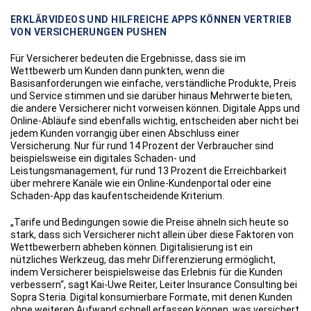
ERKLÄRVIDEOS UND HILFREICHE APPS KÖNNEN VERTRIEB
VON VERSICHERUNGEN PUSHEN
Für Versicherer bedeuten die Ergebnisse, dass sie im
Wettbewerb um Kunden dann punkten, wenn die
Basisanforderungen wie einfache, verständliche Produkte, Preis
und Service stimmen und sie darüber hinaus Mehrwerte bieten,
die andere Versicherer nicht vorweisen können. Digitale Apps und
Online-Abläufe sind ebenfalls wichtig, entscheiden aber nicht bei
jedem Kunden vorrangig über einen Abschluss einer
Versicherung. Nur für rund 14 Prozent der Verbraucher sind
beispielsweise ein digitales Schaden- und
Leistungsmanagement, für rund 13 Prozent die Erreichbarkeit
über mehrere Kanäle wie ein Online-Kundenportal oder eine
Schaden-App das kaufentscheidende Kriterium.
„Tarife und Bedingungen sowie die Preise ähneln sich heute so
stark, dass sich Versicherer nicht allein über diese Faktoren von
Wettbewerbern abheben können. Digitalisierung ist ein
nützliches Werkzeug, das mehr Differenzierung ermöglicht,
indem Versicherer beispielsweise das Erlebnis für die Kunden
verbessern“, sagt Kai-Uwe Reiter, Leiter Insurance Consulting bei
Sopra Steria. Digital konsumierbare Formate, mit denen Kunden
ohne weiteren Aufwand schnell erfassen können, was versichert