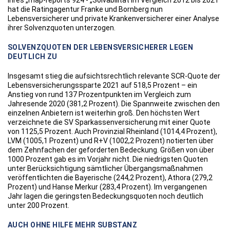
ihres „map-reports 924 - „Solvabilität im Vergleich 2012 bis 2021“
hat die Ratingagentur Franke und Bornberg nun
Lebensversicherer und private Krankenversicherer einer Analyse
ihrer Solvenzquoten unterzogen.
SOLVENZQUOTEN DER LEBENSVERSICHERER LEGEN
DEUTLICH ZU
Insgesamt stieg die aufsichtsrechtlich relevante SCR-Quote der
Lebensversicherungssparte 2021 auf 518,5 Prozent – ein
Anstieg von rund 137 Prozentpunkten im Vergleich zum
Jahresende 2020 (381,2 Prozent). Die Spannweite zwischen den
einzelnen Anbietern ist weiterhin groß. Den höchsten Wert
verzeichnete die SV Sparkassenversicherung mit einer Quote
von 1125,5 Prozent. Auch Provinzial Rheinland (1014,4 Prozent),
LVM (1005,1 Prozent) und R+V (1002,2 Prozent) notierten über
dem Zehnfachen der geforderten Bedeckung. Größen von über
1000 Prozent gab es im Vorjahr nicht. Die niedrigsten Quoten
unter Berücksichtigung sämtlicher Übergangsmaßnahmen
veröffentlichten die Bayerische (244,2 Prozent), Athora (279,2
Prozent) und Hanse Merkur (283,4 Prozent). Im vergangenen
Jahr lagen die geringsten Bedeckungsquoten noch deutlich
unter 200 Prozent.
AUCH OHNE HILFE MEHR SUBSTANZ