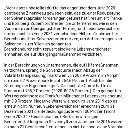
„Nicht ganz unbeteiligt dürfte das gegenüber dem Jahr 2020
gestiegene Zinsniveau gewesen sein, das zu einer Reduzierung
der Solvenzkapitalanforderungen geführt hat“, resümiert Franke
und Bornberg. Zudem profiterten die Unternehmen, wie in den
Vorjahren, von Übergangshilfen. Hintergrund: Lebensversicherer
dürfen noch bis Ende 2031 verschiedene Hilfsmaßnahmen bei
Berechnung ihrer Solvenzquoten nutzen, um Anforderungen von
Solvency II zu erfüllen. Im genannten
Branchendurchschnittswert sind keine Lebensversicherer
enthalten, die auf Übergangsmaßnahmen verzichten.
In der Berechnung von Unternehmen, die auf Hilfsmaßnahmen
verzichten, sprang die Solvenzquote (nach Abzug der
Volatilitätsanpassung) marktweit von 203,9 Prozent im Vorjahr
um rund 62 Prozentpunkte auf 264,6 Prozent. Auch hier die
Streuung der Ergebnisse groß. Die höchste Quote hatte die
Europa mit 785,7 Prozent (2020: 807,6 Prozent). Den geringsten
Wert verzeichnete die Frankfurt Münchener Lebensversicherung
mit 8,9 Prozent. Negative Werte wie noch im Jahr 2019 gab es
erneut nicht. Nur neun Lebensversicherer erreichten zum 31.
Dezember 2021 die Bedeckungsquote von 100 Prozent nicht
(Ende 2020:17 Gesellschaften). Bei der erstmaligen
Berichterstattung nach Solvency II zum Jahresende 2016 waren
es noch 21 Gesellschaften, denen es nicht gelang, diese Vorgabe