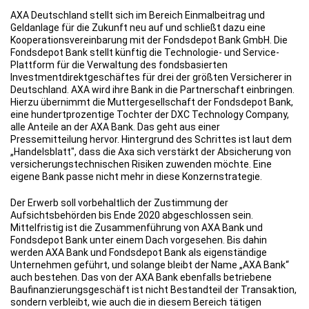
AXA Deutschland stellt sich im Bereich Einmalbeitrag und
Geldanlage für die Zukunft neu auf und schließt dazu eine
Kooperationsvereinbarung mit der Fondsdepot Bank GmbH. Die
Fondsdepot Bank stellt künftig die Technologie- und Service-
Plattform für die Verwaltung des fondsbasierten
Investmentdirektgeschäftes für drei der größten Versicherer in
Deutschland. AXA wird ihre Bank in die Partnerschaft einbringen.
Hierzu übernimmt die Muttergesellschaft der Fondsdepot Bank,
eine hundertprozentige Tochter der DXC Technology Company,
alle Anteile an der AXA Bank. Das geht aus einer
Pressemitteilung hervor. Hintergrund des Schrittes ist laut dem
„Handelsblatt", dass die Axa sich verstärkt der Absicherung von
versicherungstechnischen Risiken zuwenden möchte. Eine
eigene Bank passe nicht mehr in diese Konzernstrategie.
Der Erwerb soll vorbehaltlich der Zustimmung der
Aufsichtsbehörden bis Ende 2020 abgeschlossen sein.
Mittelfristig ist die Zusammenführung von AXA Bank und
Fondsdepot Bank unter einem Dach vorgesehen. Bis dahin
werden AXA Bank und Fondsdepot Bank als eigenständige
Unternehmen geführt, und solange bleibt der Name „AXA Bank“
auch bestehen. Das von der AXA Bank ebenfalls betriebene
Baufinanzierungsgeschäft ist nicht Bestandteil der Transaktion,
sondern verbleibt, wie auch die in diesem Bereich tätigen