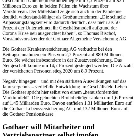
Geschäft mit Unternehmerkunden legte um 7,5 Prozent auf 825
Millionen Euro zu, in beiden Fällen ein Wachstum über
Marktniveau. Der Mittelstand zeige sich auch in der Pandemie
deutlich widerstandsfähiger als Großunternehmen: „Die schnelle
Anpassungsfähigkeit wird dadurch deutlich, dass mehr als 50
Prozent der Unternehmen ihr Geschäftsmodell aufgrund der
Corona-Krise neu ausgerichtet haben“, so Thomas Bischof,
Vorstandsvorsitzender der Gothaer Allgemeine Versicherung AG.
Die Gothaer Krankenversicherung AG verbuchte bei den
Beitragseinnahmen ein Plus von 2,7 Prozent auf 889 Millionen
Euro. Sie wächst insbesondere in der Zusatzversicherung. Das
Neugeschäft konnte um 14,7 Prozent gesteigert werden. Die Anzahl
der versicherten Personen stieg 2020 um 8,9 Prozent.
Negativ hingegen – und mit den stärksten Auswirkungen auf das
Jahresergebnis – verlief die Entwicklung im Geschäftsfeld Leben.
Die Gothaer spricht hier selbst von einem „herausfordernden
Marktumfeld“. Die gebuchten Bruttobeiträge sanken um 1,6 Prozent
auf 1,45 Milliarden Euro. Davon entfielen 1,31 Milliarden Euro auf
die Gothaer Lebensversicherung AG und 132 Millionen Euro auf
die Gothaer Pensionskasse.
Gothaer will Mitarbeiter und
Vertriebspartner selbst impfen