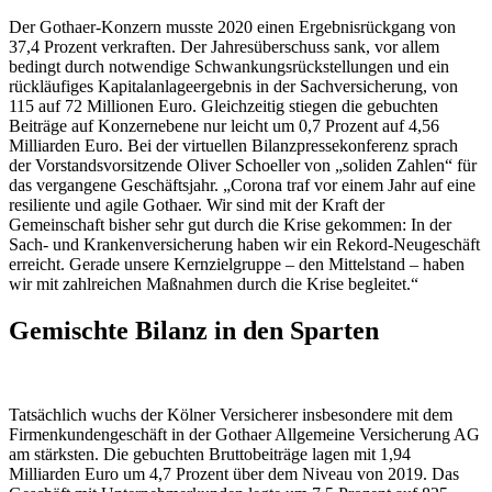
Der Gothaer-Konzern musste 2020 einen Ergebnisrückgang von
37,4 Prozent verkraften. Der Jahresüberschuss sank, vor allem
bedingt durch notwendige Schwankungsrückstellungen und ein
rückläufiges Kapitalanlageergebnis in der Sachversicherung, von
115 auf 72 Millionen Euro. Gleichzeitig stiegen die gebuchten
Beiträge auf Konzernebene nur leicht um 0,7 Prozent auf 4,56
Milliarden Euro. Bei der virtuellen Bilanzpressekonferenz sprach
der Vorstandsvorsitzende Oliver Schoeller von „soliden Zahlen“ für
das vergangene Geschäftsjahr. „Corona traf vor einem Jahr auf eine
resiliente und agile Gothaer. Wir sind mit der Kraft der
Gemeinschaft bisher sehr gut durch die Krise gekommen: In der
Sach- und Krankenversicherung haben wir ein Rekord-Neugeschäft
erreicht. Gerade unsere Kernzielgruppe – den Mittelstand – haben
wir mit zahlreichen Maßnahmen durch die Krise begleitet.“
Gemischte Bilanz in den Sparten
Tatsächlich wuchs der Kölner Versicherer insbesondere mit dem
Firmenkundengeschäft in der Gothaer Allgemeine Versicherung AG
am stärksten. Die gebuchten Bruttobeiträge lagen mit 1,94
Milliarden Euro um 4,7 Prozent über dem Niveau von 2019. Das