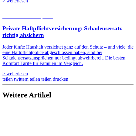
> weiterlesen
05.08.2026
Studien | Tests
Private Haftpflicht­versicherung: Schadensersatz
richtig absichern
Jeder fünfte Haushalt verzichtet ganz auf den Schutz – und viele, die
eine Haftpflichtpolice abgeschlossen haben, sind bei
Schadensersatzansprüchen nur bedingt abwehrbereit. Die besten
Komfort-Tarife für Familien im Vergleich.
> weiterlesen
teilen
twittern
teilen
teilen
drucken
Weitere Artikel