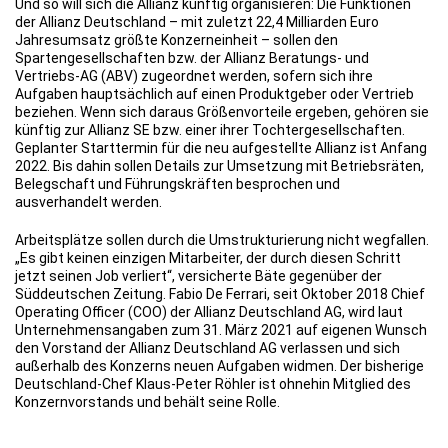
Und so will sich die Allianz künftig organisieren: Die Funktionen
der Allianz Deutschland – mit zuletzt 22,4 Milliarden Euro
Jahresumsatz größte Konzerneinheit – sollen den
Spartengesellschaften bzw. der Allianz Beratungs- und
Vertriebs-AG (ABV) zugeordnet werden, sofern sich ihre
Aufgaben hauptsächlich auf einen Produktgeber oder Vertrieb
beziehen. Wenn sich daraus Größenvorteile ergeben, gehören sie
künftig zur Allianz SE bzw. einer ihrer Tochtergesellschaften.
Geplanter Starttermin für die neu aufgestellte Allianz ist Anfang
2022. Bis dahin sollen Details zur Umsetzung mit Betriebsräten,
Belegschaft und Führungskräften besprochen und
ausverhandelt werden.
Arbeitsplätze sollen durch die Umstrukturierung nicht wegfallen.
„Es gibt keinen einzigen Mitarbeiter, der durch diesen Schritt
jetzt seinen Job verliert“, versicherte Bäte gegenüber der
Süddeutschen Zeitung. Fabio De Ferrari, seit Oktober 2018 Chief
Operating Officer (COO) der Allianz Deutschland AG, wird laut
Unternehmensangaben zum 31. März 2021 auf eigenen Wunsch
den Vorstand der Allianz Deutschland AG verlassen und sich
außerhalb des Konzerns neuen Aufgaben widmen. Der bisherige
Deutschland-Chef Klaus-Peter Röhler ist ohnehin Mitglied des
Konzernvorstands und behält seine Rolle.