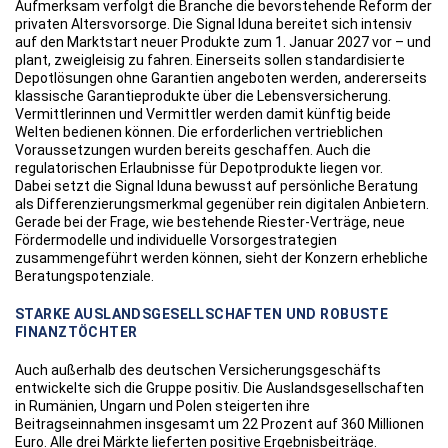
Aufmerksam verfolgt die Branche die bevorstehende Reform der
privaten Altersvorsorge. Die Signal Iduna bereitet sich intensiv
auf den Marktstart neuer Produkte zum 1. Januar 2027 vor – und
plant, zweigleisig zu fahren. Einerseits sollen standardisierte
Depotlösungen ohne Garantien angeboten werden, andererseits
klassische Garantieprodukte über die Lebensversicherung.
Vermittlerinnen und Vermittler werden damit künftig beide
Welten bedienen können. Die erforderlichen vertrieblichen
Voraussetzungen wurden bereits geschaffen. Auch die
regulatorischen Erlaubnisse für Depotprodukte liegen vor.
Dabei setzt die Signal Iduna bewusst auf persönliche Beratung
als Differenzierungsmerkmal gegenüber rein digitalen Anbietern.
Gerade bei der Frage, wie bestehende Riester-Verträge, neue
Fördermodelle und individuelle Vorsorgestrategien
zusammengeführt werden können, sieht der Konzern erhebliche
Beratungspotenziale.
STARKE AUSLANDSGESELLSCHAFTEN UND ROBUSTE
FINANZTÖCHTER
Auch außerhalb des deutschen Versicherungsgeschäfts
entwickelte sich die Gruppe positiv. Die Auslandsgesellschaften
in Rumänien, Ungarn und Polen steigerten ihre
Beitragseinnahmen insgesamt um 22 Prozent auf 360 Millionen
Euro. Alle drei Märkte lieferten positive Ergebnisbeiträge.