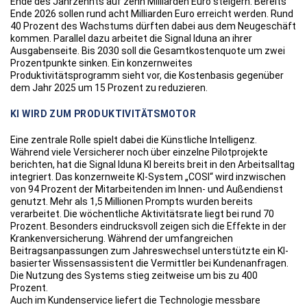
Ende des Jahrzehnts auf zehn Milliarden Euro steigern. Bereits
Ende 2026 sollen rund acht Milliarden Euro erreicht werden. Rund
40 Prozent des Wachstums dürften dabei aus dem Neugeschäft
kommen. Parallel dazu arbeitet die Signal Iduna an ihrer
Ausgabenseite. Bis 2030 soll die Gesamtkostenquote um zwei
Prozentpunkte sinken. Ein konzernweites
Produktivitätsprogramm sieht vor, die Kostenbasis gegenüber
dem Jahr 2025 um 15 Prozent zu reduzieren.
KI WIRD ZUM PRODUKTIVITÄTSMOTOR
Eine zentrale Rolle spielt dabei die Künstliche Intelligenz.
Während viele Versicherer noch über einzelne Pilotprojekte
berichten, hat die Signal Iduna KI bereits breit in den Arbeitsalltag
integriert. Das konzernweite KI-System „COSI“ wird inzwischen
von 94 Prozent der Mitarbeitenden im Innen- und Außendienst
genutzt. Mehr als 1,5 Millionen Prompts wurden bereits
verarbeitet. Die wöchentliche Aktivitätsrate liegt bei rund 70
Prozent. Besonders eindrucksvoll zeigen sich die Effekte in der
Krankenversicherung. Während der umfangreichen
Beitragsanpassungen zum Jahreswechsel unterstützte ein KI-
basierter Wissensassistent die Vermittler bei Kundenanfragen.
Die Nutzung des Systems stieg zeitweise um bis zu 400
Prozent.
Auch im Kundenservice liefert die Technologie messbare