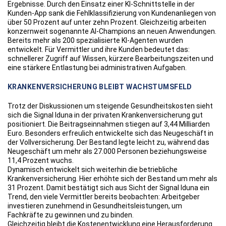
Ergebnisse. Durch den Einsatz einer KI-Schnittstelle in der
Kunden-App sank die Fehlklassifizierung von Kundenanliegen von
über 50 Prozent auf unter zehn Prozent. Gleichzeitig arbeiten
konzernweit sogenannte AI-Champions an neuen Anwendungen.
Bereits mehr als 200 spezialisierte KI-Agenten wurden
entwickelt. Für Vermittler und ihre Kunden bedeutet das:
schnellerer Zugriff auf Wissen, kürzere Bearbeitungszeiten und
eine stärkere Entlastung bei administrativen Aufgaben.
KRANKENVERSICHERUNG BLEIBT WACHSTUMSFELD
Trotz der Diskussionen um steigende Gesundheitskosten sieht
sich die Signal Iduna in der privaten Krankenversicherung gut
positioniert. Die Beitragseinnahmen stiegen auf 3,44 Milliarden
Euro. Besonders erfreulich entwickelte sich das Neugeschäft in
der Vollversicherung. Der Bestand legte leicht zu, während das
Neugeschäft um mehr als 27.000 Personen beziehungsweise
11,4 Prozent wuchs.
Dynamisch entwickelt sich weiterhin die betriebliche
Krankenversicherung. Hier erhöhte sich der Bestand um mehr als
31 Prozent. Damit bestätigt sich aus Sicht der Signal Iduna ein
Trend, den viele Vermittler bereits beobachten: Arbeitgeber
investieren zunehmend in Gesundheitsleistungen, um
Fachkräfte zu gewinnen und zu binden.
Gleichzeitig bleibt die Kostenentwicklung eine Herausforderung.