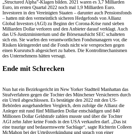
„Structured Alpha”-Klagen bilden. 2021 waren es 3,7 Milliarden
Euro, im ersten Quartal 2022 noch mal 1,9 Milliarden Euro.
Investoren in den Vereinigten Staaten – darunter auch Pensionsfonds
– hatten mit den vermeintlich sicheren Hedgefonds von Allianz
Global Investors (AGI) zu Beginn der Corona-Krise rund sieben
Milliarden Dollar verloren und den Anbieter darauf verklagt. Auch
das US-Justizministerium und die Börsenaufsicht SEC schalteten
sich ein. Sie warfen den verantwortlichen Fondsmanagern vor, die
Risiken kleingeredet und die Fonds nicht wie versprochen gegen
einen Kursrutsch abgesichert zu haben. Die Kontrollmechanismen
des Unternehmens hätten versagt.
Ende mit Schrecken
Nun hat ein Bezirksgericht im New Yorker Stadtteil Manhattan das
Strafverfahren gegen die Tochter des Münchener Versicherers durch
ein Urteil abgeschlossen. Es bestätigte den 2022 mit den US-
Behörden ausgehandelten Vergleich, dem zufolge die Allianz die
Anleger mit rund fünf Milliarden Dollar entschädigen und 840
Millionen Dollar Geldstrafe zahlen musste und über die Tochter
AGI zehn Jahre keine Fonds in den USA verkaufen darf. „Das ist
eine traurige und bedauernswerte Sachlage“, sagte Richterin Colleen
McMahon bei der Urteilsverkündung und sprach von einer