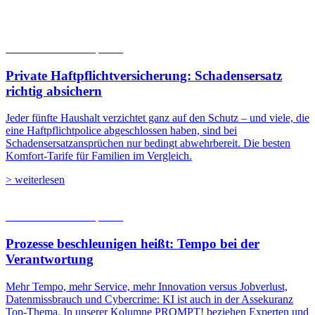
05.08.2026
Studien | Tests
Private Haftpflichtversicherung: Schadensersatz
richtig absichern
Jeder fünfte Haushalt verzichtet ganz auf den Schutz – und viele, die
eine Haftpflichtpolice abgeschlossen haben, sind bei
Schadensersatzansprüchen nur bedingt abwehrbereit. Die besten
Komfort-Tarife für Familien im Vergleich.
> weiterlesen
05.08.2026
Studien | Tests
Prozesse beschleunigen heißt: Tempo bei der
Verantwortung
Mehr Tempo, mehr Service, mehr Innovation versus Jobverlust,
Datenmissbrauch und Cybercrime: KI ist auch in der Assekuranz
Top-Thema. In unserer Kolumne PROMPT! beziehen Experten und