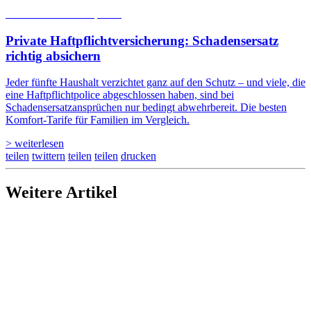
05.08.2026
Studien | Tests
Private Haftpflicht­versicherung: Schadensersatz
richtig absichern
Jeder fünfte Haushalt verzichtet ganz auf den Schutz – und viele, die
eine Haftpflichtpolice abgeschlossen haben, sind bei
Schadensersatzansprüchen nur bedingt abwehrbereit. Die besten
Komfort-Tarife für Familien im Vergleich.
> weiterlesen
teilen
twittern
teilen
teilen
drucken
Weitere Artikel