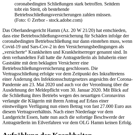
coronabedingten Schließungen stark betroffen. Seitdem
tobt ein Streit, ob bestehende
Betriebsschließungsversicherungen zahlen müssen.
(Foto: © Zerbor - stock.adobe.com)
Das Oberlandesgericht Hamm (Az. 20 W 21/20) hat entschieden,
dass eine Betriebsschließungsversicherung für Schäden infolge der
coronabedingten Betriebsschließung nur dann einstehen muss, wenn
Covid-19 und Sars-Cov-2 in den Versicherungsbedingungen als
„versicherte“ Krankheiten und Krankheitserreger genannt sind. In
dem verhandelten Fall hatte die Antragstellerin als Inhaberin einer
Gaststätte mit dem beklagten Versicherer eine
Betriebsschließungsversicherung geschlossen. Die
Vertragsschließung erfolgte vor dem Zeitpunkt des Inkrafttretens
einer Änderung des Infektionsschutzgesetzes angesichts der Corona-
Pandemie am 23. Mai 2020 und auch vor der Verordnung über die
Ausdehnung der Meldepflicht vom 30. Januar 2020. Mit Blick auf
die Schließung ihres Betriebs wegen des neuartigen Coronavirus
verlangte die Klägerin mit ihrem Antrag auf Erlass einer
einstweiligen Verfügung nun einen Betrag von fast 27.000 Euro aus
diesem Vertragsverhältnis. Nach einer Niederlage vor dem
Landgericht Essen, hatte nun auch die sofortige Beschwerde der
Antragstellerin im Eilverfahren vor dem OLG Hamm keinen Erfolg.