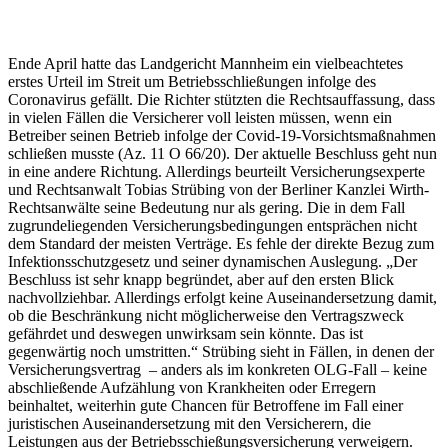
Ende April hatte das Landgericht Mannheim ein vielbeachtetes
erstes Urteil im Streit um Betriebsschließungen infolge des
Coronavirus gefällt. Die Richter stützten die Rechtsauffassung, dass
in vielen Fällen die Versicherer voll leisten müssen, wenn ein
Betreiber seinen Betrieb infolge der Covid-19-Vorsichtsmaßnahmen
schließen musste (Az. 11 O 66/20). Der aktuelle Beschluss geht nun
in eine andere Richtung. Allerdings beurteilt Versicherungsexperte
und Rechtsanwalt Tobias Strübing von der Berliner Kanzlei Wirth-
Rechtsanwälte seine Bedeutung nur als gering. Die in dem Fall
zugrundeliegenden Versicherungsbedingungen entsprächen nicht
dem Standard der meisten Verträge. Es fehle der direkte Bezug zum
Infektionsschutzgesetz und seiner dynamischen Auslegung. „Der
Beschluss ist sehr knapp begründet, aber auf den ersten Blick
nachvollziehbar. Allerdings erfolgt keine Auseinandersetzung damit,
ob die Beschränkung nicht möglicherweise den Vertragszweck
gefährdet und deswegen unwirksam sein könnte. Das ist
gegenwärtig noch umstritten.“ Strübing sieht in Fällen, in denen der
Versicherungsvertrag – anders als im konkreten OLG-Fall – keine
abschließende Aufzählung von Krankheiten oder Erregern
beinhaltet, weiterhin gute Chancen für Betroffene im Fall einer
juristischen Auseinandersetzung mit den Versicherern, die
Leistungen aus der Betriebsschießungsversicherung verweigern.