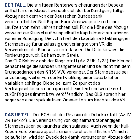
DER FALL.
Die strittigen Rentenversicherungen der Debeka
enthalten eine Klausel, wonach sich der bei Kündigung fällige
Abzug nach dem von der Deutschen Bundesbank
veröffentlichten Null-Kupon-Euro-Zinsswapsatz mit einer
Laufzeit von zehn Jahren richten soll. Für die Höhe des Abzugs
verweist die Klausel auf beispielhafte Kapitalmarktsituationen
vor einer Kündigung. Die vzhh hielt den kapitalmarktabhängigen
Stornoabzug für unzulässig und verlangte vom VR, die
Verwendung der Klausel zu unterlassen. Die Debeka wies die
Forderung zurück. Es kam zum Streit.
Das OLG Koblenz gab der Klage statt (Az. 2 UKl 1/23). Die Klausel
benachteilige die Kunden unangemessen und sei nicht mit dem
Grundgedanken des § 169 VVG vereinbar. Der Stornoabzug sei
unzulässig, weil er von der Entwicklung einer zusätzlichen
Variablen abhänge. Diese sei zum Zeitpunkt des
Vertragsschlusses noch gar nicht existent und werde erst
zukünftig bestimmt bzw. veröffentlicht. Das OLG sprach hier
sogar von einer spekulativen Zinswette zum Nachteil des VN.
DAS URTEIL.
Der BGH gab der Revision der Debeka statt (Az. IV
ZR 184/24). Die Vereinbarung von kapitalmarktabhängigen
Stornoabzügen sei grundsätzlich zulässig. Auch wenn der Null-
Kupon-Euro-Zinsswapsatz einem durchschnittlichen VN nicht
geläufig ist, wird der Zweck des damit verbundenen Abzugs klar.