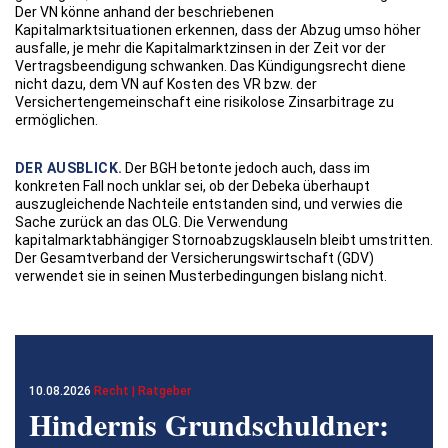
Der VN könne anhand der beschriebenen
Kapitalmarktsituationen erkennen, dass der Abzug umso höher
ausfalle, je mehr die Kapitalmarktzinsen in der Zeit vor der
Vertragsbeendigung schwanken. Das Kündigungsrecht diene
nicht dazu, dem VN auf Kosten des VR bzw. der
Versichertengemeinschaft eine risikolose Zinsarbitrage zu
ermöglichen.
DER AUSBLICK.
Der BGH betonte jedoch auch, dass im
konkreten Fall noch unklar sei, ob der Debeka überhaupt
auszugleichende Nachteile entstanden sind, und verwies die
Sache zurück an das OLG. Die Verwendung
kapitalmarktabhängiger Stornoabzugsklauseln bleibt umstritten.
Der Gesamtverband der Versicherungswirtschaft (GDV)
verwendet sie in seinen Musterbedingungen bislang nicht.
10.08.2026
Recht | Ratgeber
Hindernis Grundschuldner: