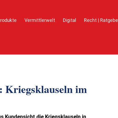
rodukte
Vermittlerwelt
Digital
Recht | Ratgebe
 Kriegsklauseln im
s Kundensicht die Kriegsklauseln in