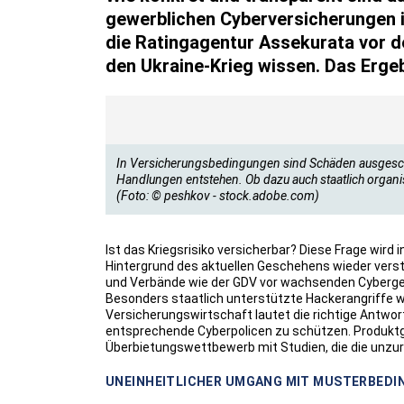
gewerblichen Cyberversicherungen 
die Ratingagentur Assekurata vor 
den Ukraine-Krieg wissen. Das Ergebn
In Versicherungsbedingungen sind Schäden ausgeschlo
Handlungen entstehen. Ob dazu auch staatlich organisie
(Foto: © peshkov - stock.adobe.com)
Ist das Kriegsrisiko versicherbar? Diese Frage wird
Hintergrund des aktuellen Geschehens wieder verstä
und Verbände wie der GDV vor wachsenden Cybergef
Besonders staatlich unterstützte Hackerangriffe
Versicherungswirtschaft lautet die richtige Antw
entsprechende Cyberpolicen zu schützen. Produktge
Überbietungswettbewerb mit Studien, die die unzu
UNEINHEITLICHER UMGANG MIT MUSTERBED