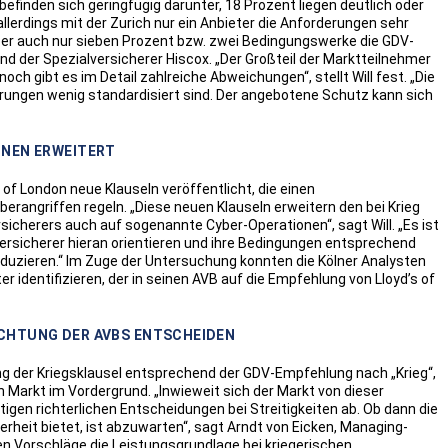
finden sich geringfügig darunter, 18 Prozent liegen deutlich oder
allerdings mit der Zurich nur ein Anbieter die Anforderungen sehr
ber auch nur sieben Prozent bzw. zwei Bedingungswerke die GDV-
nd der Spezialversicherer Hiscox. „Der Großteil der Marktteilnehmer
ch gibt es im Detail zahlreiche Abweichungen“, stellt Will fest. „Die
rungen wenig standardisiert sind. Der angebotene Schutz kann sich
ONEN ERWEITERT
of London neue Klauseln veröffentlicht, die einen
erangriffen regeln. „Diese neuen Klauseln erweitern den bei Krieg
cherers auch auf sogenannte Cyber-Operationen“, sagt Will. „Es ist
rsicherer hieran orientieren und ihre Bedingungen entsprechend
duzieren.“ Im Zuge der Untersuchung konnten die Kölner Analysten
r identifizieren, der in seinen AVB auf die Empfehlung von Lloyd’s of
ICHTUNG DER AVBS ENTSCHEIDEN
ng der Kriegsklausel entsprechend der GDV-Empfehlung nach „Krieg“,
n Markt im Vordergrund. „Inwieweit sich der Markt von dieser
gen richterlichen Entscheidungen bei Streitigkeiten ab. Ob dann die
heit bietet, ist abzuwarten“, sagt Arndt von Eicken, Managing-
n Vorschläge die Leistungsgrundlage bei kriegerischen