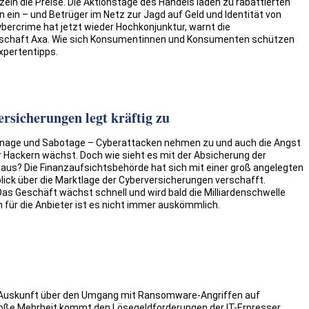
zeln die Preise. Die Aktionstage des Handels laden zu rabattierten
ein – und Betrüger im Netz zur Jagd auf Geld und Identität von
ybercrime hat jetzt wieder Hochkonjunktur, warnt die
lschaft Axa. Wie sich Konsumentinnen und Konsumenten schützen
xpertentipps.
rsicherungen legt kräftig zu
onage und Sabotage – Cyberattacken nehmen zu und auch die Angst
 Hackern wächst. Doch wie sieht es mit der Absicherung der
aus? Die Finanzaufsichtsbehörde hat sich mit einer groß angelegten
ick über die Marktlage der Cyberversicherungen verschafft.
Das Geschäft wächst schnell und wird bald die Milliardenschwelle
 für die Anbieter ist es nicht immer auskömmlich.
 Auskunft über den Umgang mit Ransomware-Angriffen auf
oße Mehrheit kommt den Lösegeld­forderungen der IT-Erpresser