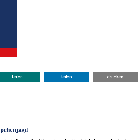
teilen
teilen
drucken
ppchenjagd