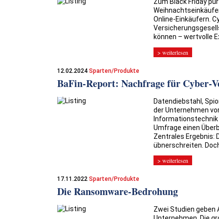
Zum Black Friday pur
Weihnachtseinkäufen 
Online-Einkäufern. C
Versicherungsgesel
können – wertvolle E
> weiterlesen
12.02.2024
Sparten/Produkte
BaFin-Report: Nachfrage für Cyber-Ve
Datendiebstahl, Spi
der Unternehmen vor
Informationstechnik 
Umfrage einen Überbl
Zentrales Ergebnis: 
übnerschreiten. Doch
> weiterlesen
17.11.2022
Sparten/Produkte
Die Ransomware-Bedrohung
Zwei Studien geben
Unternehmen. Die gr