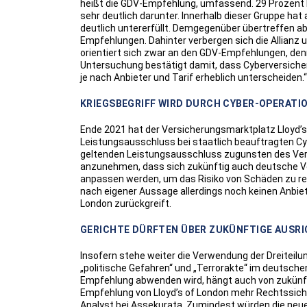
heißt die GDV-Empfehlung, umfassend. 29 Prozent be
sehr deutlich darunter. Innerhalb dieser Gruppe hat 
deutlich untererfüllt. Demgegenüber übertreffen a
Empfehlungen. Dahinter verbergen sich die Allianz u
orientiert sich zwar an den GDV-Empfehlungen, denno
Untersuchung bestätigt damit, dass Cyberversiche
je nach Anbieter und Tarif erheblich unterscheiden.“
KRIEGSBEGRIFF WIRD DURCH CYBER-OPERATI
Ende 2021 hat der Versicherungsmarktplatz Lloyd’s 
Leistungsausschluss bei staatlich beauftragten Cyb
geltenden Leistungsausschluss zugunsten des Versi
anzunehmen, dass sich zukünftig auch deutsche Ve
anpassen werden, um das Risiko von Schäden zu re
nach eigener Aussage allerdings noch keinen Anbiete
London zurückgreift.
GERICHTE DÜRFTEN ÜBER ZUKÜNFTIGE AUSR
Insofern stehe weiter die Verwendung der Dreiteilu
„politische Gefahren“ und „Terrorakte“ im deutsche
Empfehlung abwenden wird, hängt auch von zukünfti
Empfehlung von Lloyd’s of London mehr Rechtssicher
Analyst bei Assekurata. Zumindest würden die neue