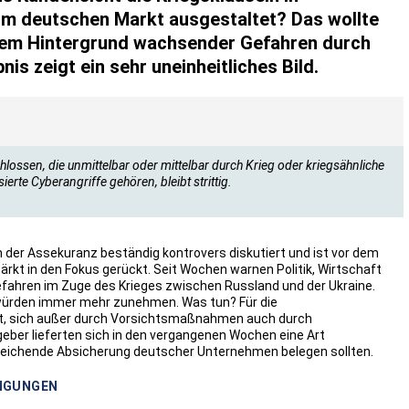
im deutschen Markt ausgestaltet? Das wollte
dem Hintergrund wachsender Gefahren durch
is zeigt ein sehr uneinheitliches Bild.
ssen, die unmittelbar oder mittelbar durch Krieg oder kriegsähnliche
rte Cyberangriffe gehören, bleibt strittig.
 in der Assekuranz beständig kontrovers diskutiert und ist vor dem
rkt in den Fokus gerückt. Seit Wochen warnen Politik, Wirtschaft
ahren im Zuge des Krieges zwischen Russland und der Ukraine.
 würden immer mehr zunehmen. Was tun? Für die
ort, sich außer durch Vorsichtsmaßnahmen auch durch
ber lieferten sich in den vergangenen Wochen eine Art
reichende Absicherung deutscher Unternehmen belegen sollten.
INGUNGEN