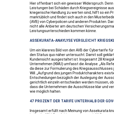
Hier offenbart sich ein gewisser Widerspruch. Denn
Leistungen bei Schäden durch Kriegsereignisse aussc
kriegerische Handlung zu werten sind, hilft so ein P
marktüblich und findet sich auch in den Musterbe
(AVB) von Cyberpolicen und anderen Produkten. Dara
nicht alle Anbieter am deutschen Versicherungsmar
Leistungsunterschieden kommen könne.
ASSEKURATA-ANAYLYSE VERGLEICHT KRIEGS
Um ein klareres Bild von den AVB der Cybertarife
den Status quo näher untersucht. Damit soll geklärt 
Kundensicht ausgestaltet ist. Insgesamt 28 Kriegsk
Unternehmen (KMU) umfasst die Analyse. „Als Refe
da diese zur Formulierung des Kriegsausschlusses ju
Will. „Aufgrund des jungen Produktcharakters existi
Entscheidungen bezüglich der Auslegung der Ausschl
gerichtlich einzeln entschieden werden müssen, ob e
dass die Unternehmen die Ausschlüsse klar und ver
wie möglich halten.
47 PROZENT DER TARIFE UNTERHALB DER GD
Insgesamt erfüllt nach Meinung von Assekurata kna