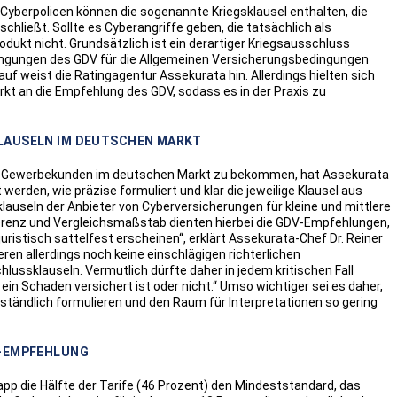
 Cyberpolicen können die sogenannte Kriegsklausel enthalten, die
hließt. Sollte es Cyberangriffe geben, die tatsächlich als
rodukt nicht. Grundsätzlich ist ein derartiger Kriegsausschluss
dingungen des GDV für die Allgemeinen Versicherungsbedingungen
uf weist die Ratingagentur Assekurata hin. Allerdings hielten sich
kt an die Empfehlung des GDV, sodass es in der Praxis zu
KLAUSELN IM DEUTSCHEN MARKT
 für Gewerbekunden im deutschen Markt zu bekommen, hat Assekurata
werden, wie präzise formuliert und klar die jeweilige Klausel aus
lauseln der Anbieter von Cyberversicherungen für kleine und mittlere
renz und Vergleichsmaßstab dienten hierbei die GDV-Empfehlungen,
ristisch sattelfest erscheinen“, erklärt Assekurata-Chef Dr. Reiner
eren allerdings noch keine einschlägigen richterlichen
ussklauseln. Vermutlich dürfte daher in jedem kritischen Fall
in Schaden versichert ist oder nicht.“ Umso wichtiger sei es daher,
ständlich formulieren und den Raum für Interpretationen so gering
V-EMPFEHLUNG
pp die Hälfte der Tarife (46 Prozent) den Mindeststandard, das