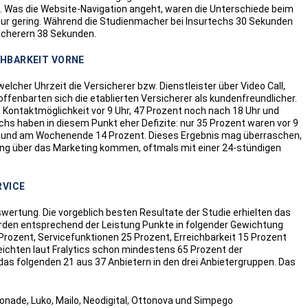
. Was die Website-Navigation angeht, waren die Unterschiede beim
nur gering. Während die Studienmacher bei Insurtechs 30 Sekunden
icherern 38 Sekunden.
CHBARKEIT VORNE
elcher Uhrzeit die Versicherer bzw. Dienstleister über Video Call,
 offenbarten sich die etablierten Versicherer als kundenfreundlicher.
 Kontaktmöglichkeit vor 9 Uhr, 47 Prozent noch nach 18 Uhr und
s haben in diesem Punkt eher Defizite: nur 35 Prozent waren vor 9
nt und am Wochenende 14 Prozent. Dieses Ergebnis mag überraschen,
rkung über das Marketing kommen, oftmals mit einer 24-stündigen
RVICE
wertung. Die vorgeblich besten Resultate der Studie erhielten das
wurden entsprechend der Leistung Punkte in folgender Gewichtung
Prozent, Servicefunktionen 25 Prozent, Erreichbarkeit 15 Prozent
eichten laut Fralytics schon mindestens 65 Prozent der
das folgenden 21 aus 37 Anbietern in den drei Anbietergruppen. Das
monade, Luko, Mailo, Neodigital, Ottonova und Simpego