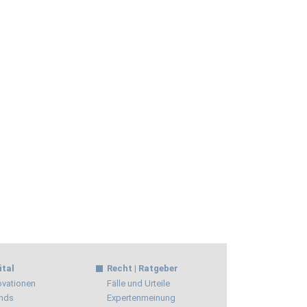
ital
Recht | Ratgeber
ovationen
Fälle und Urteile
nds
Expertenmeinung