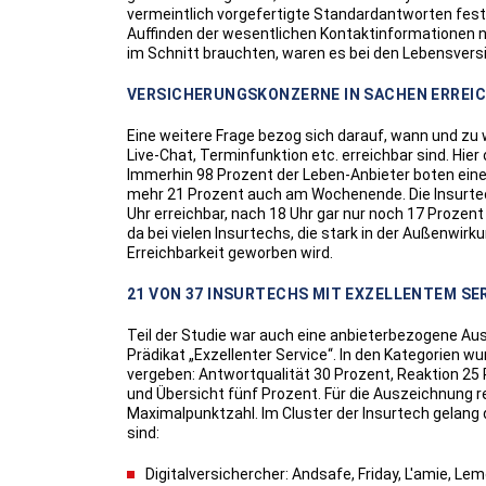
vermeintlich vorgefertigte Standardantworten fest
Auffinden der wesentlichen Kontaktinformationen 
im Schnitt brauchten, waren es bei den Lebensvers
VERSICHERUNGSKONZERNE IN SACHEN ERREI
Eine weitere Frage bezog sich darauf, wann und zu w
Live-Chat, Terminfunktion etc. erreichbar sind. Hier
Immerhin 98 Prozent der Leben-Anbieter boten eine
mehr 21 Prozent auch am Wochenende. Die Insurtech
Uhr erreichbar, nach 18 Uhr gar nur noch 17 Proze
da bei vielen Insurtechs, die stark in der Außenwi
Erreichbarkeit geworben wird.
21 VON 37 INSURTECHS MIT EXZELLENTEM SE
Teil der Studie war auch eine anbieterbezogene Aus
Prädikat „Exzellenter Service“. In den Kategorien 
vergeben: Antwortqualität 30 Prozent, Reaktion 25 
und Übersicht fünf Prozent. Für die Auszeichnung r
Maximalpunktzahl. Im Cluster der Insurtech gelang 
sind:
Digitalversichercher: Andsafe, Friday, L'amie, Le