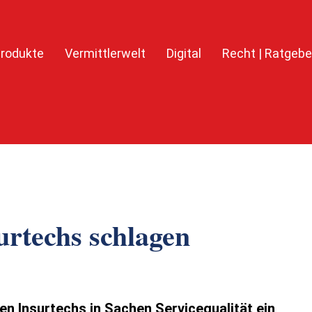
rodukte
Vermittlerwelt
Digital
Recht | Ratgebe
urtechs schlagen
ten Insurtechs in Sachen Servicequalität ein