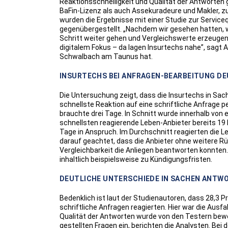
Reaktionsschnelligkeit und Qualität der Antworten 
BaFin-Lizenz als auch Assekuradeure und Makler, 
wurden die Ergebnisse mit einer Studie zur Servic
gegenübergestellt. „Nachdem wir gesehen hatten, w
Schritt weiter gehen und Vergleichswerte erzeuge
digitalem Fokus – da lagen Insurtechs nahe”, sagt Ad
Schwalbach am Taunus hat.
INSURTECHS BEI ANFRAGEN-BEARBEITUNG DE
Die Untersuchung zeigt, dass die Insurtechs in Sac
schnellste Reaktion auf eine schriftliche Anfrage p
brauchte drei Tage. In Schnitt wurde innerhalb vo
schnellsten reagierende Leben-Anbieter bereits 19 
Tage in Anspruch. Im Durchschnitt reagierten die L
darauf geachtet, dass die Anbieter ohne weitere R
Vergleichbarkeit die Anliegen beantworten konnten.
inhaltlich beispielsweise zu Kündigungsfristen.
DEUTLICHE UNTERSCHIEDE IN SACHEN ANTW
Bedenklich ist laut der Studienautoren, dass 28,3 
schriftliche Anfragen reagierten. Hier war die Ausfa
Qualität der Antworten wurde von den Testern bewe
gestellten Fragen ein, berichten die Analysten. Bei