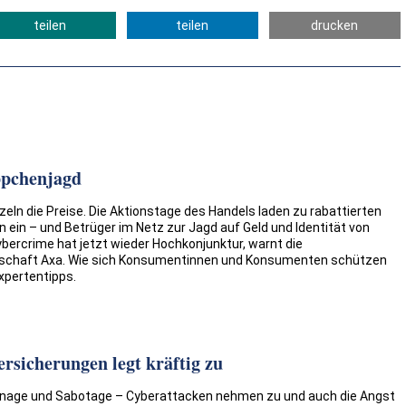
teilen
teilen
drucken
ppchenjagd
zeln die Preise. Die Aktionstage des Handels laden zu rabattierten
ein – und Betrüger im Netz zur Jagd auf Geld und Identität von
ybercrime hat jetzt wieder Hochkonjunktur, warnt die
lschaft Axa. Wie sich Konsumentinnen und Konsumenten schützen
xpertentipps.
rsicherungen legt kräftig zu
onage und Sabotage – Cyberattacken nehmen zu und auch die Angst