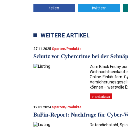
teilen
twittern
WEITERE ARTIKEL
27.11.2025
Sparten/Produkte
Schutz vor Cybercrime bei der Schnä
Zum Black Friday pur
Weihnachtseinkäufen 
Online-Einkäufern. C
Versicherungsgesel
können – wertvolle E
> weiterlesen
12.02.2024
Sparten/Produkte
BaFin-Report: Nachfrage für Cyber-Ve
Datendiebstahl, Spi