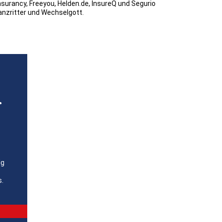
nsurancy, Freeyou, Helden.de, InsureQ und Segurio
anzritter und Wechselgott.
r
lg
s.