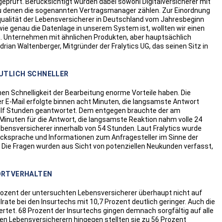
geprüft. Berücksichtigt wurden dabei sowohl Digitalversicherer mit
zu denen die sogenannten Vertragsmanager zählen. Zur Einordnung
equalität der Lebensversicherer in Deutschland vom Jahresbeginn
ie genau die Datenlage in unserem System ist, wollten wir einen
n. Unternehmen mit ähnlichen Produkten, aber hauptsächlich
rian Waltenberger, Mitgründer der Fralytics UG, das seinen Sitz in
UTLICH SCHNELLER
hen Schnelligkeit der Bearbeitung enorme Vorteile haben. Die
er E-Mail erfolgte binnen acht Minuten, die langsamste Antwort
n elf Stunden geantwortet. Dem entgegen brauchte der am
Minuten für die Antwort, die langsamste Reaktion nahm volle 24
ebensversicherer innerhalb von 54 Stunden. Laut Fralytics wurde
ücksprache und Informationen zum Anfragesteller im Sinne der
 Die Fragen wurden aus Sicht von potenziellen Neukunden verfasst,
ORTVERHALTEN
Prozent der untersuchten Lebensversicherer überhaupt nicht auf
llrate bei den Insurtechs mit 10,7 Prozent deutlich geringer. Auch die
rtet. 68 Prozent der Insurtechs gingen demnach sorgfältig auf alle
 den Lebensversicherern hingegen stellten sie zu 56 Prozent