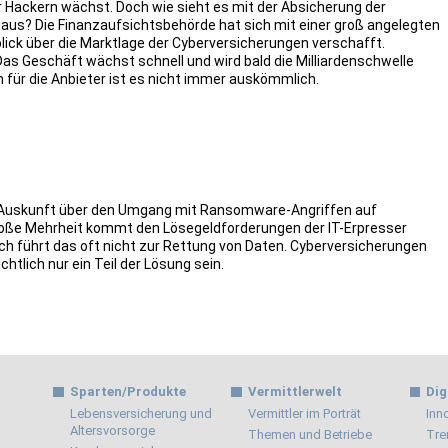
 Hackern wächst. Doch wie sieht es mit der Absicherung der
aus? Die Finanzaufsichtsbehörde hat sich mit einer groß angelegten
ick über die Marktlage der Cyberversicherungen verschafft.
Das Geschäft wächst schnell und wird bald die Milliardenschwelle
 für die Anbieter ist es nicht immer auskömmlich.
 Auskunft über den Umgang mit Ransomware-Angriffen auf
oße Mehrheit kommt den Lösegeld­forderungen der IT-Erpresser
ch führt das oft nicht zur Rettung von Daten. Cyber­versicherungen
htlich nur ein Teil der Lösung sein.
Sparten/Produkte
Vermittlerwelt
Dig
Lebensversicherung und
Vermittler im Porträt
Inn
Altersvorsorge
Themen und Betriebe
Tre