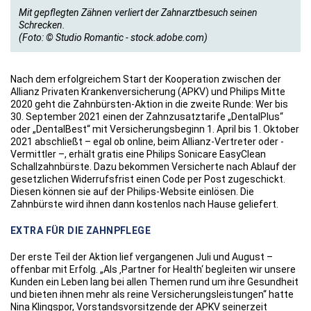
Mit gepflegten Zähnen verliert der Zahnarztbesuch seinen
Schrecken.
(Foto: © Studio Romantic - stock.adobe.com)
Nach dem erfolgreichem Start der Kooperation zwischen der
Allianz Privaten Krankenversicherung (APKV) und Philips Mitte
2020 geht die Zahnbürsten-Aktion in die zweite Runde: Wer bis
30. September 2021 einen der Zahnzusatztarife „DentalPlus“
oder „DentalBest“ mit Versicherungsbeginn 1. April bis 1. Oktober
2021 abschließt – egal ob online, beim Allianz-Vertreter oder -
Vermittler –, erhält gratis eine Philips Sonicare EasyClean
Schallzahnbürste. Dazu bekommen Versicherte nach Ablauf der
gesetzlichen Widerrufsfrist einen Code per Post zugeschickt.
Diesen können sie auf der Philips-Website einlösen. Die
Zahnbürste wird ihnen dann kostenlos nach Hause geliefert.
EXTRA FÜR DIE ZAHNPFLEGE
Der erste Teil der Aktion lief vergangenen Juli und August –
offenbar mit Erfolg. „Als ‚Partner for Health‘ begleiten wir unsere
Kunden ein Leben lang bei allen Themen rund um ihre Gesundheit
und bieten ihnen mehr als reine Versicherungsleistungen“ hatte
Nina Klingspor, Vorstandsvorsitzende der APKV seinerzeit