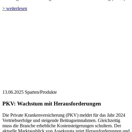
> weiterlesen
13.06.2025
Sparten/Produkte
PKV: Wachstum mit Herausforderungen
Die Private Krankenversicherung (PKV) meldet für das Jahr 2024
Vertriebserfolge und steigende Beitragseinnahmen. Gleichzeitig
muss die Branche erhebliche Kostensteigerungen schultern. Der
aktuelle Marktausblick von Assekurata zeigt Herausforderungen und
Zukunftspotenziale der PKV auf.
> weiterlesen
Video