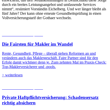
entwickeln, das den Neuankömmlingen in Deutschland diese Sorge
durch ein breites Leistungsangebot und umfassende Services
nimmt“, resümiert Vorständin Eichelberg. Und wer länger bleibt als
fünf Jahre? Der kann ohne erneute Gesundheitsprüfung in einen
Vollversicherungstarif der Gothaer wechseln.
06.08.2026
Studien | Tests
Die Fairsten für Makler im Wandel
Rente, Gesundheit, Pflege – überall stehen Reformen an und
verändern auch das Maklergeschäft. Faire Partner sind für den
Erfolg damit wichtiger denn je. Zum zehnten Mal im Praxis-Check:
Top-Maklerversicherer und -pools.
> weiterlesen
05.08.2026
Studien | Tests
Private Haftpflicht­versicherung: Schadensersatz
richtig absichern