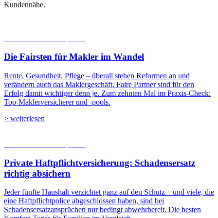
Kundennähe.
06.08.2026
Studien | Tests
Die Fairsten für Makler im Wandel
Rente, Gesundheit, Pflege – überall stehen Reformen an und
verändern auch das Maklergeschäft. Faire Partner sind für den
Erfolg damit wichtiger denn je. Zum zehnten Mal im Praxis-Check:
Top-Maklerversicherer und -pools.
> weiterlesen
05.08.2026
Studien | Tests
Private Haftpflicht­versicherung: Schadensersatz
richtig absichern
Jeder fünfte Haushalt verzichtet ganz auf den Schutz – und viele, die
eine Haftpflichtpolice abgeschlossen haben, sind bei
Schadensersatzansprüchen nur bedingt abwehrbereit. Die besten