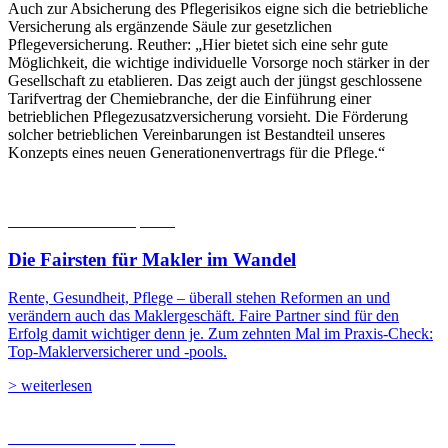
Auch zur Absicherung des Pflegerisikos eigne sich die betriebliche
Versicherung als ergänzende Säule zur gesetzlichen
Pflegeversicherung. Reuther: „Hier bietet sich eine sehr gute
Möglichkeit, die wichtige individuelle Vorsorge noch stärker in der
Gesellschaft zu etablieren. Das zeigt auch der jüngst geschlossene
Tarifvertrag der Chemiebranche, der die Einführung einer
betrieblichen Pflegezusatzversicherung vorsieht. Die Förderung
solcher betrieblichen Vereinbarungen ist Bestandteil unseres
Konzepts eines neuen Generationenvertrags für die Pflege.“
06.08.2026
Studien | Tests
Die Fairsten für Makler im Wandel
Rente, Gesundheit, Pflege – überall stehen Reformen an und
verändern auch das Maklergeschäft. Faire Partner sind für den
Erfolg damit wichtiger denn je. Zum zehnten Mal im Praxis-Check:
Top-Maklerversicherer und -pools.
> weiterlesen
05.08.2026
Studien | Tests