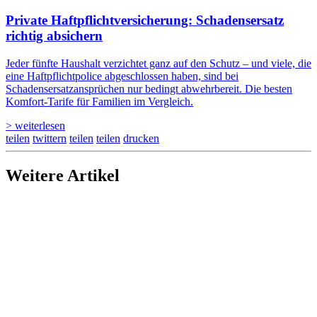
Private Haftpflicht­versicherung: Schadensersatz
richtig absichern
Jeder fünfte Haushalt verzichtet ganz auf den Schutz – und viele, die
eine Haftpflichtpolice abgeschlossen haben, sind bei
Schadensersatzansprüchen nur bedingt abwehrbereit. Die besten
Komfort-Tarife für Familien im Vergleich.
> weiterlesen
teilen
twittern
teilen
teilen
drucken
Weitere Artikel