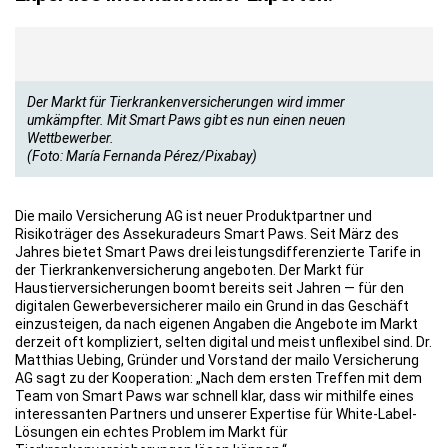
Der Markt für Tierkrankenversicherungen wird immer
umkämpfter. Mit Smart Paws gibt es nun einen neuen
Wettbewerber.
(Foto: María Fernanda Pérez/Pixabay)
Die mailo Versicherung AG ist neuer Produktpartner und
Risikoträger des Assekuradeurs Smart Paws. Seit März des
Jahres bietet Smart Paws drei leistungsdifferenzierte Tarife in
der Tierkrankenversicherung angeboten. Der Markt für
Haustierversicherungen boomt bereits seit Jahren — für den
digitalen Gewerbeversicherer mailo ein Grund in das Geschäft
einzusteigen, da nach eigenen Angaben die Angebote im Markt
derzeit oft kompliziert, selten digital und meist unflexibel sind. Dr.
Matthias Uebing, Gründer und Vorstand der mailo Versicherung
AG sagt zu der Kooperation: „Nach dem ersten Treffen mit dem
Team von Smart Paws war schnell klar, dass wir mithilfe eines
interessanten Partners und unserer Expertise für White-Label-
Lösungen ein echtes Problem im Markt für