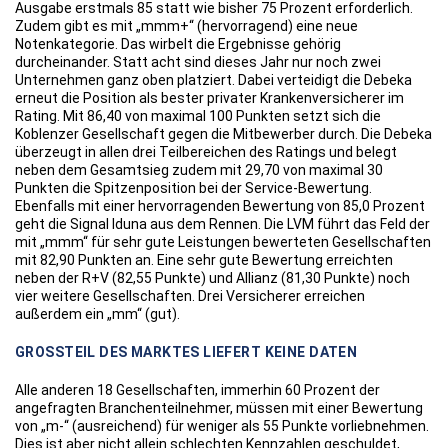
Ausgabe erstmals 85 statt wie bisher 75 Prozent erforderlich.
Zudem gibt es mit „mmm+“ (hervorragend) eine neue
Notenkategorie. Das wirbelt die Ergebnisse gehörig
durcheinander. Statt acht sind dieses Jahr nur noch zwei
Unternehmen ganz oben platziert. Dabei verteidigt die Debeka
erneut die Position als bester privater Krankenversicherer im
Rating. Mit 86,40 von maximal 100 Punkten setzt sich die
Koblenzer Gesellschaft gegen die Mitbewerber durch. Die Debeka
überzeugt in allen drei Teilbereichen des Ratings und belegt
neben dem Gesamtsieg zudem mit 29,70 von maximal 30
Punkten die Spitzenposition bei der Service-Bewertung.
Ebenfalls mit einer hervorragenden Bewertung von 85,0 Prozent
geht die Signal Iduna aus dem Rennen. Die LVM führt das Feld der
mit „mmm“ für sehr gute Leistungen bewerteten Gesellschaften
mit 82,90 Punkten an. Eine sehr gute Bewertung erreichten
neben der R+V (82,55 Punkte) und Allianz (81,30 Punkte) noch
vier weitere Gesellschaften. Drei Versicherer erreichen
außerdem ein „mm“ (gut).
GROSSTEIL DES MARKTES LIEFERT KEINE DATEN
Alle anderen 18 Gesellschaften, immerhin 60 Prozent der
angefragten Branchenteilnehmer, müssen mit einer Bewertung
von „m-“ (ausreichend) für weniger als 55 Punkte vorliebnehmen.
Dies ist aber nicht allein schlechten Kennzahlen geschuldet,