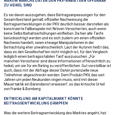
WARUM MANCHE DATEN DEN PKV-ANBIETERN OFFENBAR
ZU HEIKEL SIND
Es sei davon auszugehen, dass Beitragsanpassungen für den
Gesamtbestand gemäß offizieller Nachweisung die
Beitragsentwicklungen in der PKV deutlich besser darstellen als
konstruierte Fallbeispiele mit fiktiven Versicherten, auch wenn
keine Selbstbehaltserhöhungen einfließen. Da hier alle Tarife
berücksichtigt werden und es sich zudem um einen offiziellen
Nachweis handelt, seien etwaige Manipulationen in der
Betrachtung eher unwahrscheinlich. Laut der Autoren heißt das,
dass es den Gesellschaften nicht möglich ist, für den Vergleich
lediglich einen beitragsstabilen Tarif auszusuchen. „Für
manchen Versicherer sind diese Informationen offensichtlich zu
heikel, um sie für ein Rating zu veröffentlichen. Gut vorstellbar ist
auch, dass mit der Abfrage dieser Daten potenzielle neue
Teilnehmer abgeschreckt werden. Dem Produkt PKV, das seit
Jahren um jeden Neukunden ringen muss, wird mit dieser
Mauertaktik ein Bärendienst erwiesen”, so das kritische Urteil
von Franke & Bornberg.
ENTWICKLUNG AM KAPITALMARKT KÖNNTE
BEITRAGSENTWICKLUNG DÄMPFEN
Was die weitere Beitragsentwicklung des Marktes angeht, hat