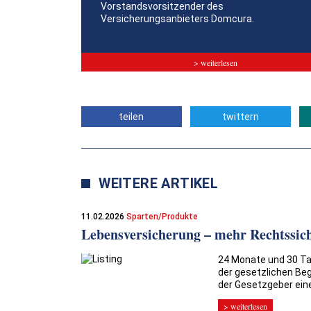
Vorstandsvorsitzender des
Versicherungsanbieters Domcura.
> weiterlesen
teilen
twittern
WEITERE ARTIKEL
11.02.2026
Sparten/Produkte
Lebensversicherung – mehr Rechtssich
24 Monate und 30 Tag
der gesetzlichen Be
der Gesetzgeber eine
> weiterlesen