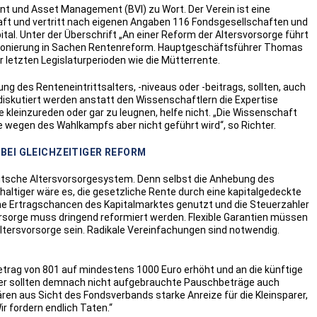
t und Asset Management (BVI) zu Wort. Der Verein ist eine
ft und vertritt nach eigenen Angaben 116 Fondsgesellschaften und
tal. Unter der Überschrift „An einer Reform der Altersvorsorge führt
sitionierung in Sachen Rentenreform. Hauptgeschäftsführer Thomas
r letzten Legislaturperioden wie die Mütterrente.
 des Renteneintrittsalters, -niveaus oder -beitrags, sollten, auch
skutiert werden anstatt den Wissenschaftlern die Expertise
kleinzureden oder gar zu leugnen, helfe nicht. „Die Wissenschaft
 die wegen des Wahlkampfs aber nicht geführt wird“, so Richter.
BEI GLEICHZEITIGER REFORM
utsche Altersvorsorgesystem. Denn selbst die Anhebung des
haltiger wäre es, die gesetzliche Rente durch eine kapitalgedeckte
e Ertragschancen des Kapitalmarktes genutzt und die Steuerzahler
svorsorge muss dringend reformiert werden. Flexible Garantien müssen
ltersvorsorge sein. Radikale Vereinfachungen sind notwendig.
etrag von 801 auf mindestens 1000 Euro erhöht und an die künftige
arer sollten demnach nicht aufgebrauchte Pauschbeträge auch
n aus Sicht des Fondsverbands starke Anreize für die Kleinsparer,
r fordern endlich Taten.“