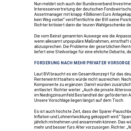
Nun meldet sich auch der Bundesverband Investmen
Interessenvertretung der deutschen Fondswirtscha
Assetmanager mit knapp 4 Billionen Euro Anlagekapi
kein Weg vorbei“ veröffentlichte der BVI seine Po
Richter kritisiert darin die teuren Wahlgeschenke de
Die vom Beirat genannten Auswege wie die Anpassung
wenn allesamt unpopuläre Maßnahmen, ernsthaft di
abzusprechen. Die Probleme der gesetzlichen Rente 
liefert eine Steilvorlage für eine ehrliche Debatte,
FORDERUNG NACH MEHR PRIVATER VORSORGE 
Laut BVI braucht es ein Gesamtkonzept für das de
Renteneintrittsalters würde nicht ausreichen. Nach
Komponente zu ergänzen. Damit würden zusätzlich
entlastet. Richter weiter: „Auch die private Alter
im Niedrigzinsumfeld Bestandteil der geförderten A
Unsere Vorschläge liegen längst auf dem Tisch.
Es ist auch höchste Zeit, dass der Sparer-Pauschb
Inflation und Lohnentwicklung gekoppelt wird.“ Sp
jährlich mitnehmen und ansammeln können. Das wäre
mehr und besser fürs Alter vorzusorgen. Richter: „Wi