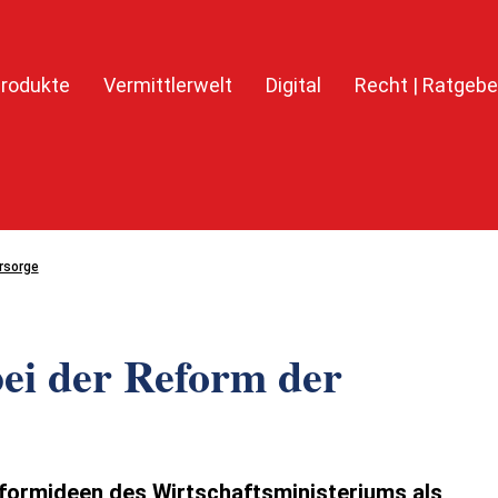
rodukte
Vermittlerwelt
Digital
Recht | Ratgebe
rsorge
ei der Reform der
formideen des Wirtschaftsministeriums als