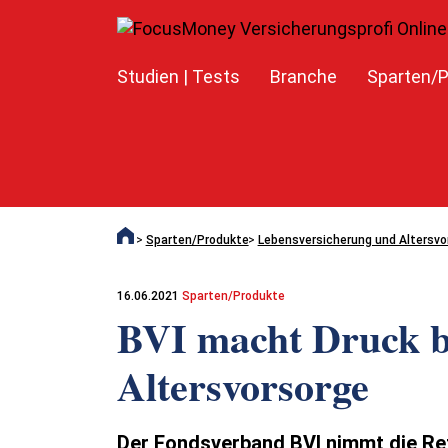
Studien | Tests
Branche
Sparten/P
Sparten/Produkte
Lebensversicherung und Altersvo
16.06.2021
Sparten/Produkte
BVI macht Druck b
Altersvorsorge
Der Fondsverband BVI nimmt die Re