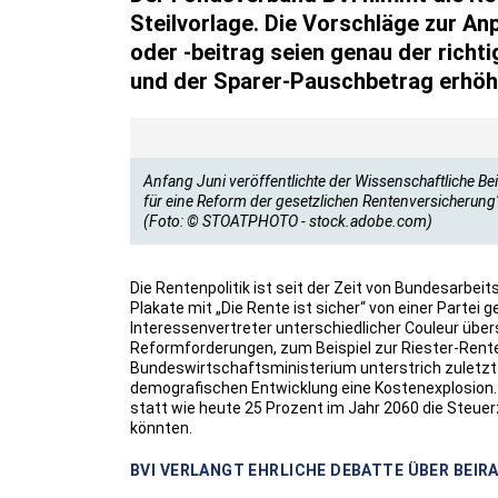
Steilvorlage. Die Vorschläge zur An
oder -beitrag seien genau der richt
und der Sparer-Pauschbetrag erhöh
Anfang Juni veröffentlichte der Wissenschaftliche B
für eine Reform der gesetzlichen Rentenversicherung
(Foto: © STOATPHOTO - stock.adobe.com)
Die Rentenpolitik ist seit der Zeit von Bundesarbe
Plakate mit „Die Rente ist sicher“ von einer Partei g
Interessenvertreter unterschiedlicher Couleur übe
Reformforderungen, zum Beispiel zur Riester-Rent
Bundeswirtschaftsministerium unterstrich zuletzt 
demografischen Entwicklung eine Kostenexplosion. 
statt wie heute 25 Prozent im Jahr 2060 die Steu
könnten.
BVI VERLANGT EHRLICHE DEBATTE ÜBER BEI