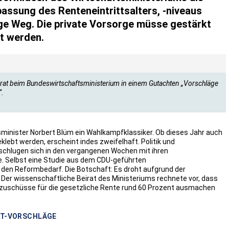
passung des Renteneintrittsalters, -niveaus
ige Weg. Die private Vorsorge müsse gestärkt
t werden.
eirat beim Bundeswirtschaftsministerium in einem Gutachten „Vorschläge
“.
itsminister Norbert Blüm ein Wahlkampfklassiker. Ob dieses Jahr auch
eklebt werden, erscheint indes zweifelhaft. Politik und
rschlugen sich in den vergangenen Wochen mit ihren
e. Selbst eine Studie aus dem CDU-geführten
den Reformbedarf. Die Botschaft: Es droht aufgrund der
Der wissenschaftliche Beirat des Ministeriums rechnete vor, dass
erzuschüsse für die gesetzliche Rente rund 60 Prozent ausmachen
RAT-VORSCHLÄGE