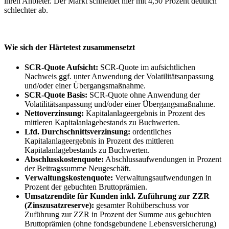
ihren Anbieter. Der Markt schneidet hier mit 4,50 Prozent deutlich
schlechter ab.
Wie sich der Härtetest zusammensetzt
SCR-Quote Aufsicht:
SCR-Quote im aufsichtlichen
Nachweis ggf. unter Anwendung der Volatilitätsanpassung
und/oder einer Übergangsmaßnahme.
SCR-Quote Basis:
SCR-Quote ohne Anwendung der
Volatilitätsanpassung und/oder einer Übergangsmaßnahme.
Nettoverzinsung:
Kapitalanlageergebnis in Prozent des
mittleren Kapitalanlagebestands zu Buchwerten.
Lfd. Durchschnittsverzinsung:
ordentliches
Kapitalanlageergebnis in Prozent des mittleren
Kapitalanlagebestands zu Buchwerten.
Abschlusskostenquote:
Abschlussaufwendungen in Prozent
der Beitragssumme Neugeschäft.
Verwaltungskostenquote:
Verwaltungsaufwendungen in
Prozent der gebuchten Bruttoprämien.
Umsatzrendite für Kunden inkl. Zuführung zur ZZR
(Zinszusatzreserve):
gesamter Rohüberschuss vor
Zuführung zur ZZR in Prozent der Summe aus gebuchten
Bruttoprämien (ohne fondsgebundene Lebensversicherung)