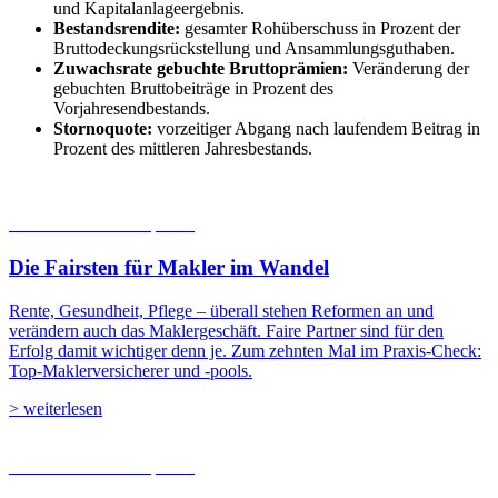
und Kapitalanlageergebnis.
Bestandsrendite:
gesamter Rohüberschuss in Prozent der
Bruttodeckungsrückstellung und Ansammlungsguthaben.
Zuwachsrate gebuchte Bruttoprämien:
Veränderung der
gebuchten Bruttobeiträge in Prozent des
Vorjahresendbestands.
Stornoquote:
vorzeitiger Abgang nach laufendem Beitrag in
Prozent des mittleren Jahresbestands.
06.08.2026
Studien | Tests
Die Fairsten für Makler im Wandel
Rente, Gesundheit, Pflege – überall stehen Reformen an und
verändern auch das Maklergeschäft. Faire Partner sind für den
Erfolg damit wichtiger denn je. Zum zehnten Mal im Praxis-Check:
Top-Maklerversicherer und -pools.
> weiterlesen
05.08.2026
Studien | Tests