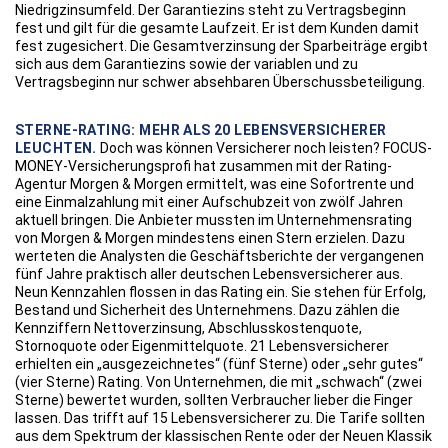
Niedrigzinsumfeld. Der Garantiezins steht zu Vertragsbeginn
fest und gilt für die gesamte Laufzeit. Er ist dem Kunden damit
fest zugesichert. Die Gesamtverzinsung der Sparbeiträge ergibt
sich aus dem Garantiezins sowie der variablen und zu
Vertragsbeginn nur schwer absehbaren Überschussbeteiligung.
STERNE-RATING: MEHR ALS 20 LEBENSVERSICHERER
LEUCHTEN.
Doch was können Versicherer noch leisten? FOCUS-
MONEY-Versicherungsprofi hat zusammen mit der Rating-
Agentur Morgen & Morgen ermittelt, was eine Sofortrente und
eine Einmalzahlung mit einer Aufschubzeit von zwölf Jahren
aktuell bringen. Die Anbieter mussten im Unternehmensrating
von Morgen & Morgen mindestens einen Stern erzielen. Dazu
werteten die Analysten die Geschäftsberichte der vergangenen
fünf Jahre praktisch aller deutschen Lebensversicherer aus.
Neun Kennzahlen flossen in das Rating ein. Sie stehen für Erfolg,
Bestand und Sicherheit des Unternehmens. Dazu zählen die
Kennziffern Nettoverzinsung, Abschlusskostenquote,
Stornoquote oder Eigenmittelquote. 21 Lebensversicherer
erhielten ein „ausgezeichnetes“ (fünf Sterne) oder „sehr gutes“
(vier Sterne) Rating. Von Unternehmen, die mit „schwach“ (zwei
Sterne) bewertet wurden, sollten Verbraucher lieber die Finger
lassen. Das trifft auf 15 Lebensversicherer zu. Die Tarife sollten
aus dem Spektrum der klassischen Rente oder der Neuen Klassik