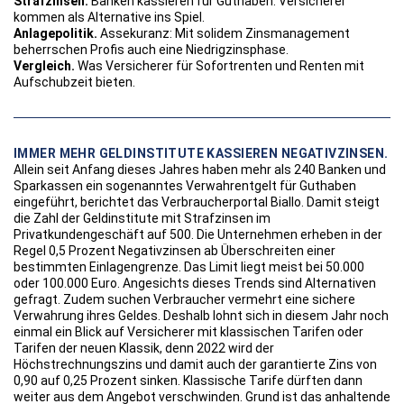
Strafzinsen.
Banken kassieren für Guthaben. Versicherer
kommen als Alternative ins Spiel.
Anlagepolitik.
Assekuranz: Mit solidem Zinsmanagement
beherrschen Profis auch eine Niedrigzinsphase.
Vergleich.
Was Versicherer für Sofortrenten und Renten mit
Aufschubzeit bieten.
IMMER MEHR GELDINSTITUTE KASSIEREN NEGATIVZINSEN.
Allein seit Anfang dieses Jahres haben mehr als 240 Banken und
Sparkassen ein sogenanntes Verwahrentgelt für Guthaben
eingeführt, berichtet das Verbraucherportal Biallo. Damit steigt
die Zahl der Geldinstitute mit Strafzinsen im
Privatkundengeschäft auf 500. Die Unternehmen erheben in der
Regel 0,5 Prozent Negativzinsen ab Überschreiten einer
bestimmten Einlagengrenze. Das Limit liegt meist bei 50.000
oder 100.000 Euro. Angesichts dieses Trends sind Alternativen
gefragt. Zudem suchen Verbraucher vermehrt eine sichere
Verwahrung ihres Geldes. Deshalb lohnt sich in diesem Jahr noch
einmal ein Blick auf Versicherer mit klassischen Tarifen oder
Tarifen der neuen Klassik, denn 2022 wird der
Höchstrechnungszins und damit auch der garantierte Zins von
0,90 auf 0,25 Prozent sinken. Klassische Tarife dürften dann
weiter aus dem Angebot verschwinden. Grund ist das anhaltende