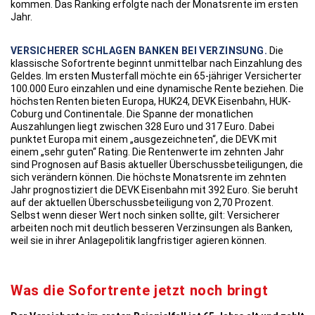
kommen. Das Ranking erfolgte nach der Monatsrente im ersten
Jahr.
VERSICHERER SCHLAGEN BANKEN BEI VERZINSUNG.
Die
klassische Sofortrente beginnt unmittelbar nach Einzahlung des
Geldes. Im ersten Musterfall möchte ein 65-jähriger Versicherter
100.000 Euro einzahlen und eine dynamische Rente beziehen. Die
höchsten Renten bieten Europa, HUK24, DEVK Eisenbahn, HUK-
Coburg und Continentale. Die Spanne der monatlichen
Auszahlungen liegt zwischen 328 Euro und 317 Euro. Dabei
punktet Europa mit einem „ausgezeichneten“, die DEVK mit
einem „sehr guten“ Rating. Die Rentenwerte im zehnten Jahr
sind Prognosen auf Basis aktueller Überschussbeteiligungen, die
sich verändern können. Die höchste Monatsrente im zehnten
Jahr prognostiziert die DEVK Eisenbahn mit 392 Euro. Sie beruht
auf der aktuellen Überschussbeteiligung von 2,70 Prozent.
Selbst wenn dieser Wert noch sinken sollte, gilt: Versicherer
arbeiten noch mit deutlich besseren Verzinsungen als Banken,
weil sie in ihrer Anlagepolitik langfristiger agieren können.
Was die Sofortrente jetzt noch bringt