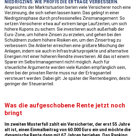
NIEDRIGZINS: WIE PROFIS DIE ERTRÄGE VERBESSERN.
Angesichts der Marktsituation bieten viele Versicherer noch eine
Verzinsung, die sich sehen lassen kann. Das gelingt in einer
Niedrigzinsphase durch professionelles Zinsmanagement. So
setzen Versicherer etwa auf extrem lange Laufzeiten, um sich
höhere Kupons zu sichern. Sie investieren auch außerhalb der
Euro-Zone, um höhere Zinsen zu erzielen, und gehen bei den
Schuldnern zudem höhere Risiken ein, um den Zinsertrag zu
verbessern. Die Anbieter erreichen eine größere Mischung der
Anlagen, indem sie auch in Infrastrukturprojekte und alternative
Energien mit einer höheren Rendite investieren. All das ist einem
Sparer im Selbstmanagement nicht möglich. Auch für
steuerliche Argumente werden viele Kunden empfänglich sein,
denn bei der privaten Rente muss nur der Ertragsanteil
versteuert werden. Dabei gilt: Je später der Rentenbeginn, desto
geringer der Steueranteil.
Was die aufgeschobene Rente jetzt noch
bringt
Im zweiten Musterfall zahlt ein Versicherter, der erst 55 Jahre
alt ist, einen Einmalbeitrag von 60.000
Euro ein und möchte die
dynamische Rente dann mit 67 Jahren beziehen. Das Ranking