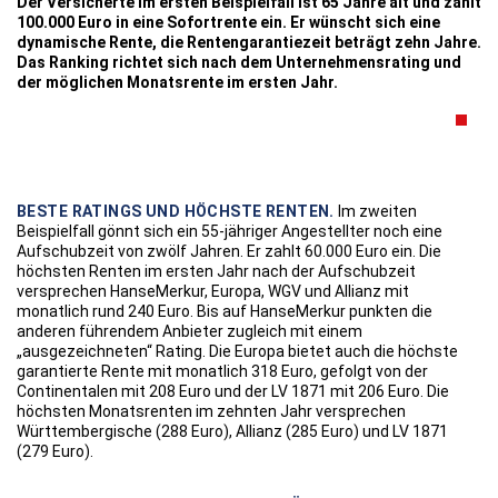
Der Versicherte im ersten Beispielfall ist 65 Jahre alt und zahlt
100.000 Euro in eine Sofortrente ein. Er
wünscht sich eine
dynamische Rente, die Rentengarantiezeit beträgt zehn Jahre.
Das Ranking
richtet sich nach dem Unternehmensrating und
der möglichen Monatsrente im ersten Jahr.
BESTE RATINGS UND HÖCHSTE RENTEN.
Im zweiten
Beispielfall gönnt sich ein 55-jähriger Angestellter noch eine
Aufschubzeit von zwölf Jahren. Er zahlt 60.000 Euro ein. Die
höchsten Renten im ersten Jahr nach der Aufschubzeit
versprechen HanseMerkur, Europa, WGV und Allianz mit
monatlich rund 240 Euro. Bis auf HanseMerkur punkten die
anderen führendem Anbieter zugleich mit einem
„ausgezeichneten“ Rating. Die Europa bietet auch die höchste
garantierte Rente mit monatlich 318 Euro, gefolgt von der
Continentalen mit 208 Euro und der LV 1871 mit 206 Euro. Die
höchsten Monatsrenten im zehnten Jahr versprechen
Württembergische (288 Euro), Allianz (285 Euro) und LV 1871
(279 Euro).