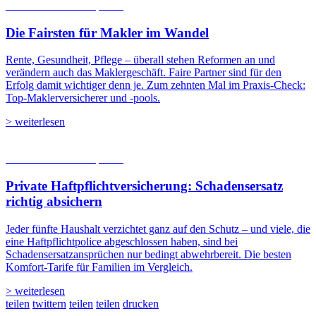
06.08.2026
Studien | Tests
Die Fairsten für Makler im Wandel
Rente, Gesundheit, Pflege – überall stehen Reformen an und
verändern auch das Maklergeschäft. Faire Partner sind für den
Erfolg damit wichtiger denn je. Zum zehnten Mal im Praxis-Check:
Top-Maklerversicherer und -pools.
> weiterlesen
05.08.2026
Studien | Tests
Private Haftpflicht­versicherung: Schadensersatz
richtig absichern
Jeder fünfte Haushalt verzichtet ganz auf den Schutz – und viele, die
eine Haftpflichtpolice abgeschlossen haben, sind bei
Schadensersatzansprüchen nur bedingt abwehrbereit. Die besten
Komfort-Tarife für Familien im Vergleich.
> weiterlesen
teilen
twittern
teilen
teilen
drucken