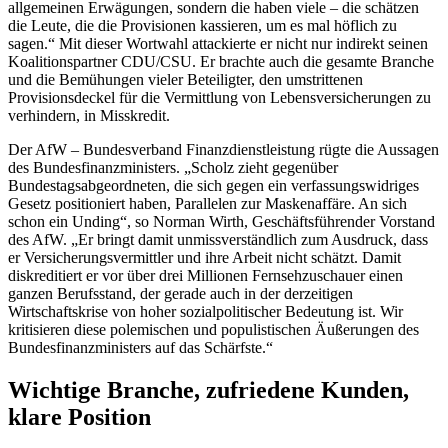
allgemeinen Erwägungen, sondern die haben viele – die schätzen
die Leute, die die Provisionen kassieren, um es mal höflich zu
sagen.“ Mit dieser Wortwahl attackierte er nicht nur indirekt seinen
Koalitionspartner CDU/CSU. Er brachte auch die gesamte Branche
und die Bemühungen vieler Beteiligter, den umstrittenen
Provisionsdeckel für die Vermittlung von Lebensversicherungen zu
verhindern, in Misskredit.
Der AfW – Bundesverband Finanzdienstleistung rügte die Aussagen
des Bundesfinanzministers. „Scholz zieht gegenüber
Bundestagsabgeordneten, die sich gegen ein verfassungswidriges
Gesetz positioniert haben, Parallelen zur Maskenaffäre. An sich
schon ein Unding“, so Norman Wirth, Geschäftsführender Vorstand
des AfW. „Er bringt damit unmissverständlich zum Ausdruck, dass
er Versicherungsvermittler und ihre Arbeit nicht schätzt. Damit
diskreditiert er vor über drei Millionen Fernsehzuschauer einen
ganzen Berufsstand, der gerade auch in der derzeitigen
Wirtschaftskrise von hoher sozialpolitischer Bedeutung ist. Wir
kritisieren diese polemischen und populistischen Äußerungen des
Bundesfinanzministers auf das Schärfste.“
Wichtige Branche, zufriedene Kunden,
klare Position