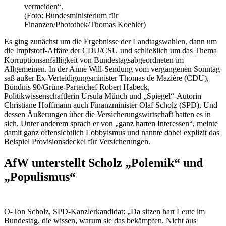
vermeiden“.
(Foto: Bundesministerium für
Finanzen/Photothek/Thomas Koehler)
Es ging zunächst um die Ergebnisse der Landtagswahlen, dann um
die Impfstoff-Affäre der CDU/CSU und schließlich um das Thema
Korruptionsanfälligkeit von Bundestagsabgeordneten im
Allgemeinen. In der Anne Will-Sendung vom vergangenen Sonntag
saß außer Ex-Verteidigungsminister Thomas de Mazière (CDU),
Bündnis 90/Grüne-Parteichef Robert Habeck,
Politikwissenschaftlerin Ursula Münch und „Spiegel“-Autorin
Christiane Hoffmann auch Finanzminister Olaf Scholz (SPD). Und
dessen Äußerungen über die Versicherungswirtschaft hatten es in
sich. Unter anderem sprach er von „ganz harten Interessen“, meinte
damit ganz offensichtlich Lobbyismus und nannte dabei explizit das
Beispiel Provisionsdeckel für Versicherungen.
AfW unterstellt Scholz „Polemik“ und
„Populismus“
O-Ton Scholz, SPD-Kanzlerkandidat: „Da sitzen hart Leute im
Bundestag, die wissen, warum sie das bekämpfen. Nicht aus