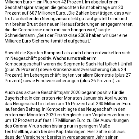
Millionen Euro – ein Plus von 42 Prozent. Im abgelaufenen
Geschäftsjahr stiegen die gebuchten Bruttobeiträge um 20
Prozent auf 607 Millionen Euro. „Die Zahlen bestätigen, dass wir
trotz anhaltenden Niedrigzinsumfeld gut aufgestellt sind und
mit breiter Brust den neuen Herausforderungen entgegentreten,
die die Coronakrise noch mit sich bringen wird,“ sagte
Schneidemann. „Seit der Finanzkrise 2008 haben wir über eine
Milliarde Euro Sicherheitsmittel aufgebaut.“
Sowohl die Sparten Komposit als auch Leben entwickelten sich
im Neugeschäft positiv. Wachstumstreiber im
Kompositgeschäft waren die Segmente Sach-Haftpflicht-Unfall
(plus 26 Prozent) sowie Krankenzusatzversicherung (plus 24
Prozent). Im Lebengeschäft legten vor allem Biometrie (plus 27
Prozent) sowie Fondsversicherungen (plus 26 Prozent) zu.
Auch das aktuelle Geschäftsjahr 2020 begann positiv für die
Bayerische: In den ersten vier Monaten Januar bis April wuchs
das Neugeschäft in Leben um 15 Prozent auf 240 Millionen Euro
laufenden Beitrag. In Komposit legte das Neugeschäft in den
ersten vier Monaten 2020 im Vergleich zum Vorjahreszeitraum
um 12 Prozent auf fast 17 Millionen Euro zu. Die Auswirkungen
des Corona-Virus seien bislang nur in geringem Maße
feststellbar, auch bei den Kapitalanlagen. Hier zahle sich aus,
dass der Versicherer bereits in vergangenem Jahr seinen