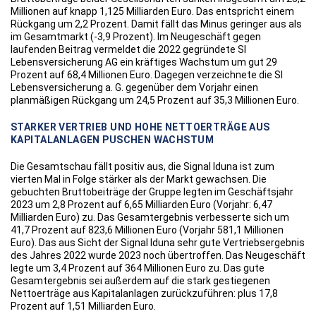
Millionen auf knapp 1,125 Milliarden Euro. Das entspricht einem
Rückgang um 2,2 Prozent. Damit fällt das Minus geringer aus als
im Gesamtmarkt (-3,9 Prozent). Im Neugeschäft gegen
laufenden Beitrag vermeldet die 2022 gegründete SI
Lebensversicherung AG ein kräftiges Wachstum um gut 29
Prozent auf 68,4 Millionen Euro. Dagegen verzeichnete die SI
Lebensversicherung a. G. gegenüber dem Vorjahr einen
planmäßigen Rückgang um 24,5 Prozent auf 35,3 Millionen Euro.
STARKER VERTRIEB UND HOHE NETTOERTRÄGE AUS
KAPITALANLAGEN PUSCHEN WACHSTUM
Die Gesamtschau fällt positiv aus, die Signal Iduna ist zum
vierten Mal in Folge stärker als der Markt gewachsen. Die
gebuchten Bruttobeiträge der Gruppe legten im Geschäftsjahr
2023 um 2,8 Prozent auf 6,65 Milliarden Euro (Vorjahr: 6,47
Milliarden Euro) zu. Das Gesamtergebnis verbesserte sich um
41,7 Prozent auf 823,6 Millionen Euro (Vorjahr 581,1 Millionen
Euro). Das aus Sicht der Signal Iduna sehr gute Vertriebsergebnis
des Jahres 2022 wurde 2023 noch übertroffen. Das Neugeschäft
legte um 3,4 Prozent auf 364 Millionen Euro zu. Das gute
Gesamtergebnis sei außerdem auf die stark gestiegenen
Nettoerträge aus Kapitalanlagen zurückzuführen: plus 17,8
Prozent auf 1,51 Milliarden Euro.