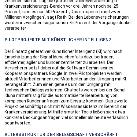
zeichnen sich ab: Lag die Quote der Dunkelverarbeitung im
Krankenversicherungs-Bereich vor drei Jahren noch bei 25
Prozent, sind es nun 50 Prozent. „Das entspricht rund zwei
Millionen Vorgängen“, sagt Rath. Bei den Lebensversicherungen
würden inzwischen sogar schon 75 Prozent der Vorgänge dunkel
verarbeitet.
PILOTPROJEKTE MIT KÜNSTLICHER INTELLIGENZ
Der Einsatz generativer Künstlicher Intelligenz (KI) wird nach
Einschätzung der Signal Iduna ebenfalls dazu beitragen,
effizienter, agiler und kundenzentrierter zu arbeiten. Der
Versicherer setzt dabei auf die Software Gemini seines
Kooperationspartners Google. In zwei Pilotprojekten werden
aktuell Mitarbeiterinnen und Mitarbeiter an den Umgang mit KI
herangeführt. Zum einen gehe es um den Umgang mit
technischen Dialogsystemen. Chatbots werden bei der Signal
Iduna mittelfristig für die automatisierte Bearbeitung von
komplexen Kundenanfragen zum Einsatz kommen. Das zweite
Projekt beschäftigt sich mit Wissensassistenz im Bereich der
Krankenversicherung. Mithilfe smarter Tools ließen sich etwa
konkrete Deckungsanfragen viel schneller als heute verlässlich
beantworten.
ALTERSSTRUKTUR DER BELEGSCHAFT VERSCHÄRFT