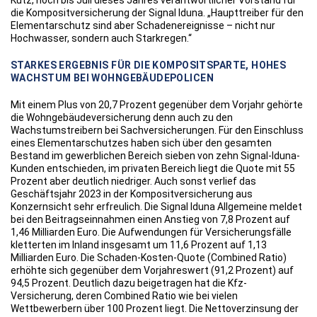
Kutz, noch bis Juli dieses Jahres verantwortlicher Vorstand für
die Kompositversicherung der Signal Iduna. „Haupttreiber für den
Elementarschutz sind aber Schadenereignisse – nicht nur
Hochwasser, sondern auch Starkregen.“
STARKES ERGEBNIS FÜR DIE KOMPOSITSPARTE, HOHES
WACHSTUM BEI WOHNGEBÄUDEPOLICEN
Mit einem Plus von 20,7 Prozent gegenüber dem Vorjahr gehörte
die Wohngebäudeversicherung denn auch zu den
Wachstumstreibern bei Sachversicherungen. Für den Einschluss
eines Elementarschutzes haben sich über den gesamten
Bestand im gewerblichen Bereich sieben von zehn Signal-Iduna-
Kunden entschieden, im privaten Bereich liegt die Quote mit 55
Prozent aber deutlich niedriger. Auch sonst verlief das
Geschäftsjahr 2023 in der Kompositversicherung aus
Konzernsicht sehr erfreulich. Die Signal Iduna Allgemeine meldet
bei den Beitragseinnahmen einen Anstieg von 7,8 Prozent auf
1,46 Milliarden Euro. Die Aufwendungen für Versicherungsfälle
kletterten im Inland insgesamt um 11,6 Prozent auf 1,13
Milliarden Euro. Die Schaden-Kosten-Quote (Combined Ratio)
erhöhte sich gegenüber dem Vorjahreswert (91,2 Prozent) auf
94,5 Prozent. Deutlich dazu beigetragen hat die Kfz-
Versicherung, deren Combined Ratio wie bei vielen
Wettbewerbern über 100 Prozent liegt. Die Nettoverzinsung der