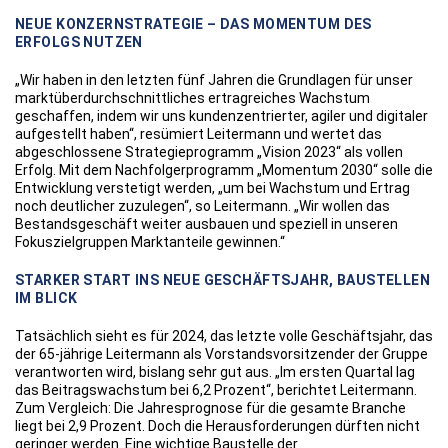
NEUE KONZERNSTRATEGIE – DAS MOMENTUM DES
ERFOLGS NUTZEN
„Wir haben in den letzten fünf Jahren die Grundlagen für unser
marktüberdurchschnittliches ertragreiches Wachstum
geschaffen, indem wir uns kundenzentrierter, agiler und digitaler
aufgestellt haben“, resümiert Leitermann und wertet das
abgeschlossene Strategieprogramm „Vision 2023“ als vollen
Erfolg. Mit dem Nachfolgerprogramm „Momentum 2030“ solle die
Entwicklung verstetigt werden, „um bei Wachstum und Ertrag
noch deutlicher zuzulegen“, so Leitermann. „Wir wollen das
Bestandsgeschäft weiter ausbauen und speziell in unseren
Fokuszielgruppen Marktanteile gewinnen.“
STARKER START INS NEUE GESCHÄFTSJAHR, BAUSTELLEN
IM BLICK
Tatsächlich sieht es für 2024, das letzte volle Geschäftsjahr, das
der 65-jährige Leitermann als Vorstandsvorsitzender der Gruppe
verantworten wird, bislang sehr gut aus. „Im ersten Quartal lag
das Beitragswachstum bei 6,2 Prozent“, berichtet Leitermann.
Zum Vergleich: Die Jahresprognose für die gesamte Branche
liegt bei 2,9 Prozent. Doch die Herausforderungen dürften nicht
geringer werden. Eine wichtige Baustelle der