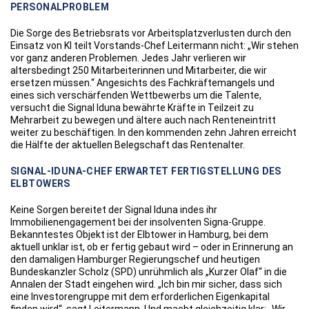
PERSONALPROBLEM
Die Sorge des Betriebsrats vor Arbeitsplatzverlusten durch den
Einsatz von KI teilt Vorstands-Chef Leitermann nicht: „Wir stehen
vor ganz anderen Problemen. Jedes Jahr verlieren wir
altersbedingt 250 Mitarbeiterinnen und Mitarbeiter, die wir
ersetzen müssen.“ Angesichts des Fachkräftemangels und
eines sich verschärfenden Wettbewerbs um die Talente,
versucht die Signal Iduna bewährte Kräfte in Teilzeit zu
Mehrarbeit zu bewegen und ältere auch nach Renteneintritt
weiter zu beschäftigen. In den kommenden zehn Jahren erreicht
die Hälfte der aktuellen Belegschaft das Rentenalter.
SIGNAL-IDUNA-CHEF ERWARTET FERTIGSTELLUNG DES
ELBTOWERS
Keine Sorgen bereitet der Signal Iduna indes ihr
Immobilienengagement bei der insolventen Signa-Gruppe.
Bekanntestes Objekt ist der Elbtower in Hamburg, bei dem
aktuell unklar ist, ob er fertig gebaut wird – oder in Erinnerung an
den damaligen Hamburger Regierungschef und heutigen
Bundeskanzler Scholz (SPD) unrühmlich als „Kurzer Olaf“ in die
Annalen der Stadt eingehen wird. „Ich bin mir sicher, dass sich
eine Investorengruppe mit dem erforderlichen Eigenkapital