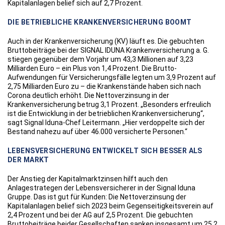
Kapitalanlagen belief sich auf 2,7 Prozent.
DIE BETRIEBLICHE KRANKENVERSICHERUNG BOOMT
Auch in der Krankenversicherung (KV) läuft es. Die gebuchten
Bruttobeiträge bei der SIGNAL IDUNA Krankenversicherung a. G.
stiegen gegenüber dem Vorjahr um 43,3 Millionen auf 3,23
Milliarden Euro – ein Plus von 1,4 Prozent. Die Brutto-
Aufwendungen für Versicherungsfälle legten um 3,9 Prozent auf
2,75 Milliarden Euro zu – die Krankenstände haben sich nach
Corona deutlich erhöht. Die Nettoverzinsung in der
Krankenversicherung betrug 3,1 Prozent. „Besonders erfreulich
ist die Entwicklung in der betrieblichen Krankenversicherung“,
sagt Signal Iduna-Chef Leitermann. „Hier verdoppelte sich der
Bestand nahezu auf über 46.000 versicherte Personen.“
LEBENSVERSICHERUNG ENTWICKELT SICH BESSER ALS
DER MARKT
Der Anstieg der Kapitalmarktzinsen hilft auch den
Anlagestrategen der Lebensversicherer in der Signal Iduna
Gruppe. Das ist gut für Kunden: Die Nettoverzinsung der
Kapitalanlagen belief sich 2023 beim Gegenseitigkeitsverein auf
2,4 Prozent und bei der AG auf 2,5 Prozent. Die gebuchten
Bruttobeiträge beider Gesellschaften sanken insgesamt um 25,2