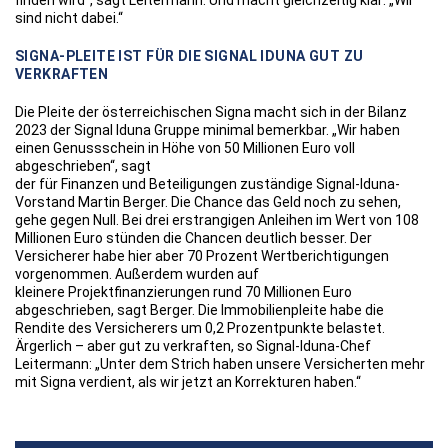
finden wird“, sagt Leitermann. Und macht gleichzeitig klar: „Wir
sind nicht dabei.“
SIGNA-PLEITE IST FÜR DIE SIGNAL IDUNA GUT ZU
VERKRAFTEN
Die Pleite der österreichischen Signa macht sich in der Bilanz
2023 der Signal Iduna Gruppe minimal bemerkbar. „Wir haben
einen Genussschein in Höhe von 50 Millionen Euro voll
abgeschrieben“, sagt
der für Finanzen und Beteiligungen zuständige Signal-Iduna-
Vorstand Martin Berger. Die Chance das Geld noch zu sehen,
gehe gegen Null. Bei drei erstrangigen Anleihen im Wert von 108
Millionen Euro stünden die Chancen deutlich besser. Der
Versicherer habe hier aber 70 Prozent Wertberichtigungen
vorgenommen. Außerdem wurden auf
kleinere Projektfinanzierungen rund 70 Millionen Euro
abgeschrieben, sagt Berger. Die Immobilienpleite habe die
Rendite des Versicherers um 0,2 Prozentpunkte belastet.
Ärgerlich – aber gut zu verkraften, so Signal-Iduna-Chef
Leitermann: „Unter dem Strich haben unsere Versicherten mehr
mit Signa verdient, als wir jetzt an Korrekturen haben.“