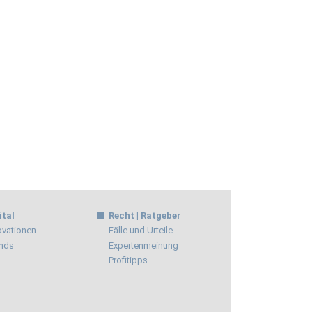
ital
Recht | Ratgeber
ovationen
Fälle und Urteile
nds
Expertenmeinung
Profitipps