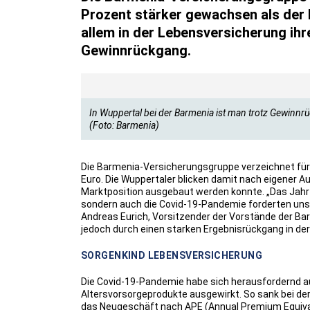
Prozent stärker gewachsen als der 
allem in der Lebensversicherung ihr
Gewinnrückgang.
In Wuppertal bei der Barmenia ist man trotz Gewinnr
(Foto: Barmenia)
Die Barmenia-Versicherungsgruppe verzeichnet für d
Euro. Die Wuppertaler blicken damit nach eigener Au
Marktposition ausgebaut werden konnte. „Das Jahr wa
sondern auch die Covid-19-Pandemie forderten uns 
Andreas Eurich, Vorsitzender der Vorstände der Ba
jedoch durch einen starken Ergebnisrückgang in der
SORGENKIND LEBENSVERSICHERUNG
Die Covid-19-Pandemie habe sich herausfordernd a
Altersvorsorgeprodukte ausgewirkt. So sank bei d
das Neugeschäft nach APE (Annual Premium Equivalent