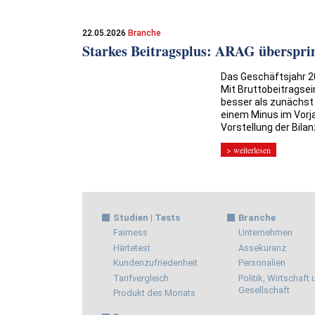
22.05.2026
Branche
Starkes Beitragsplus: ARAG überspri
Das Geschäftsjahr 20
Mit Bruttobeitragsei
besser als zunächst
einem Minus im Vorja
Vorstellung der Bila
> weiterlesen
Studien | Tests
Branche
Fairness
Unternehmen
Härtetest
Assekuranz
Kundenzufriedenheit
Personalien
Tarifvergleich
Politik, Wirtschaft
Gesellschaft
Produkt des Monats