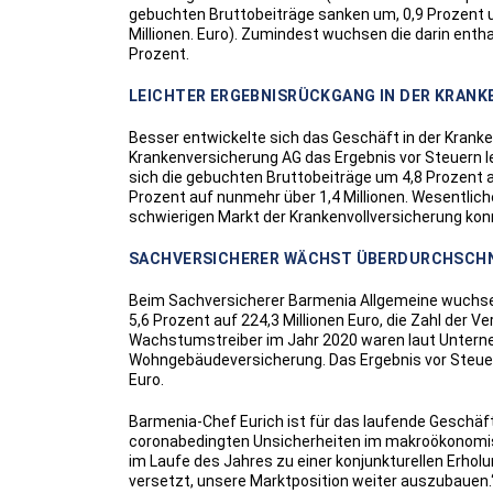
gebuchten Bruttobeiträge sanken um, 0,9 Prozent un
Millionen. Euro). Zumindest wuchsen die darin entha
Prozent.
LEICHTER ERGEBNISRÜCKGANG IN DER KRAN
Besser entwickelte sich das Geschäft in der Kranke
Krankenversicherung AG das Ergebnis vor Steuern le
sich die gebuchten Bruttobeiträge um 4,8 Prozent a
Prozent auf nunmehr über 1,4 Millionen. Wesentlich
schwierigen Markt der Krankenvollversicherung kon
SACHVERSICHERER WÄCHST ÜBERDURCHSCHN
Beim Sachversicherer Barmenia Allgemeine wuchse
5,6 Prozent auf 224,3 Millionen Euro, die Zahl der V
Wachstumstreiber im Jahr 2020 waren laut Unterne
Wohngebäudeversicherung. Das Ergebnis vor Steuern 
Euro.
Barmenia-Chef Eurich ist für das laufende Geschäf
coronabedingten Unsicherheiten im makroökonomisc
im Laufe des Jahres zu einer konjunkturellen Erho
versetzt, unsere Marktposition weiter auszubauen.