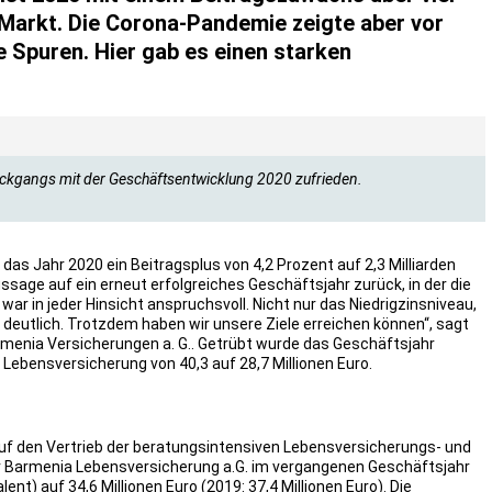
Markt. Die Corona-Pandemie zeigte aber vor
e Spuren. Hier gab es einen starken
ückgangs mit der Geschäftsentwicklung 2020 zufrieden.
as Jahr 2020 ein Beitragsplus von 4,2 Prozent auf 2,3 Milliarden
ssage auf ein erneut erfolgreiches Geschäftsjahr zurück, in der die
r in jeder Hinsicht anspruchsvoll. Nicht nur das Niedrigzinsniveau,
deutlich. Trotzdem haben wir unsere Ziele erreichen können“, sagt
rmenia Versicherungen a. G.. Getrübt wurde das Geschäftsjahr
 Lebensversicherung von 40,3 auf 28,7 Millionen Euro.
uf den Vertrieb der beratungsintensiven Lebensversicherungs- und
er Barmenia Lebensversicherung a.G. im vergangenen Geschäftsjahr
) auf 34,6 Millionen Euro (2019: 37,4 Millionen Euro). Die