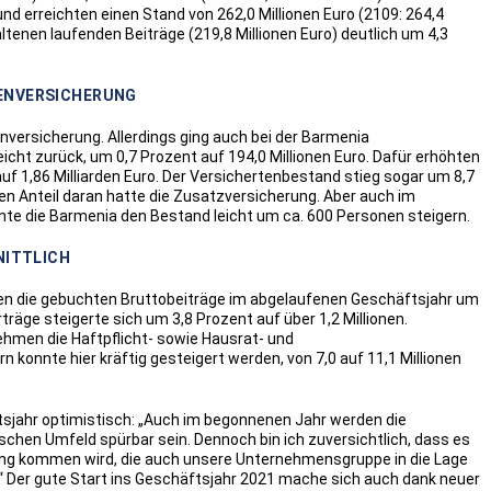
d erreichten einen Stand von 262,0 Millionen Euro (2109: 264,4
ltenen laufenden Beiträge (219,8 Millionen Euro) deutlich um 4,3
KENVERSICHERUNG
nversicherung. Allerdings ging auch bei der Barmenia
icht zurück, um 0,7 Prozent auf 194,0 Millionen Euro. Dafür erhöhten
uf 1,86 Milliarden Euro. Der Versichertenbestand stieg sogar um 8,7
en Anteil daran hatte die Zusatzversicherung. Aber auch im
nte die Barmenia den Bestand leicht um ca. 600 Personen steigern.
ITTLICH
n die gebuchten Bruttobeiträge im abgelaufenen Geschäftsjahr um
erträge steigerte sich um 3,8 Prozent auf über 1,2 Millionen.
hmen die Haftpflicht- sowie Hausrat- und
konnte hier kräftig gesteigert werden, von 7,0 auf 11,1 Millionen
tsjahr optimistisch: „Auch im begonnenen Jahr werden die
hen Umfeld spürbar sein. Dennoch bin ich zuversichtlich, dass es
lung kommen wird, die auch unsere Unternehmensgruppe in die Lage
“ Der gute Start ins Geschäftsjahr 2021 mache sich auch dank neuer