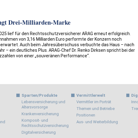
ngt Drei-Milliarden-Marke
25 lief für den Rechtsschutzversicherer ARAG erneut erfolgreich.
nnahmen von 3,16 Milliarden Euro performte der Konzern noch
 erwartet. Auch beim Jahresüberschuss verbuchte das Haus – nach
hr – ein deutliches Plus. ARAG-Chef Dr. Renko Dirksen spricht bei der
nzzahlen von einer „souveränen Performance“.
Sparten/Produkte
Vermittlerwelt
Dig
Lebensversicherung und
Vermittler im Porträt
Inn
Altersvorsorge
Themen und Betriebe
Tre
Krankenversicherung
Positionen
Komposit- und
 und
Aus- und Weiterbildung
Rechtsschutzversicherung
Digitalversicherung