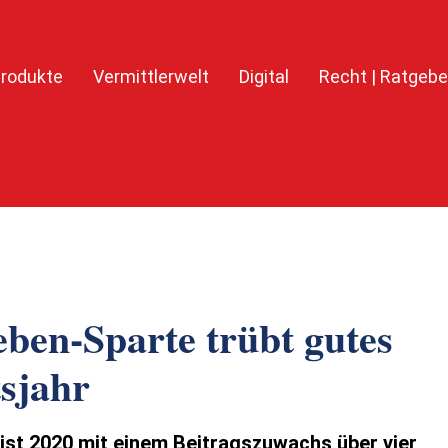
rodukte
Vermittlerwelt
Digital
Recht | Ratgebe
ben-Sparte trübt gutes
sjahr
st 2020 mit einem Beitragszuwachs über vier