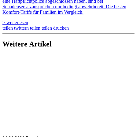
eine Haftpflichtpolice abgeschlossen haben, sind bei
Schadensersatzansprüchen nur bedingt abwehrbereit. Die besten
Komfort-Tarife für Familien im Vergleich.
> weiterlesen
teilen
twittern
teilen
teilen
drucken
Weitere Artikel
04.06.2026
Branche
Signal Iduna setzt auf KI, Vorsorge und
Vertriebskraft