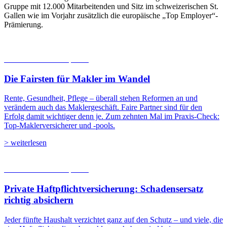
Gruppe mit 12.000 Mitarbeitenden und Sitz im schweizerischen St.
Gallen wie im Vorjahr zusätzlich die europäische „Top Employer“-
Prämierung.
06.08.2026
Studien | Tests
Die Fairsten für Makler im Wandel
Rente, Gesundheit, Pflege – überall stehen Reformen an und
verändern auch das Maklergeschäft. Faire Partner sind für den
Erfolg damit wichtiger denn je. Zum zehnten Mal im Praxis-Check:
Top-Maklerversicherer und -pools.
> weiterlesen
05.08.2026
Studien | Tests
Private Haftpflicht­versicherung: Schadensersatz
richtig absichern
Jeder fünfte Haushalt verzichtet ganz auf den Schutz – und viele, die