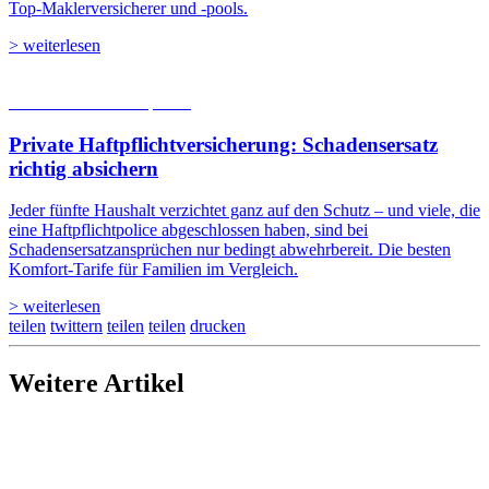
Top-Maklerversicherer und -pools.
> weiterlesen
05.08.2026
Studien | Tests
Private Haftpflicht­versicherung: Schadensersatz
richtig absichern
Jeder fünfte Haushalt verzichtet ganz auf den Schutz – und viele, die
eine Haftpflichtpolice abgeschlossen haben, sind bei
Schadensersatzansprüchen nur bedingt abwehrbereit. Die besten
Komfort-Tarife für Familien im Vergleich.
> weiterlesen
teilen
twittern
teilen
teilen
drucken
Weitere Artikel