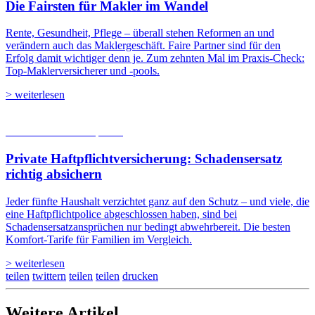
Die Fairsten für Makler im Wandel
Rente, Gesundheit, Pflege – überall stehen Reformen an und
verändern auch das Maklergeschäft. Faire Partner sind für den
Erfolg damit wichtiger denn je. Zum zehnten Mal im Praxis-Check:
Top-Maklerversicherer und -pools.
> weiterlesen
05.08.2026
Studien | Tests
Private Haftpflicht­versicherung: Schadensersatz
richtig absichern
Jeder fünfte Haushalt verzichtet ganz auf den Schutz – und viele, die
eine Haftpflichtpolice abgeschlossen haben, sind bei
Schadensersatzansprüchen nur bedingt abwehrbereit. Die besten
Komfort-Tarife für Familien im Vergleich.
> weiterlesen
teilen
twittern
teilen
teilen
drucken
Weitere Artikel