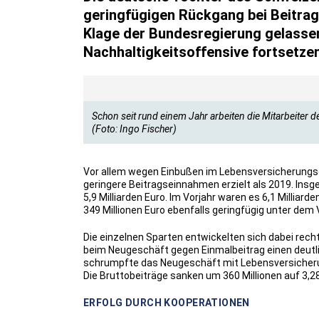
geringfügigen Rückgang bei Beitrag
Klage der Bundesregierung gelassen
Nachhaltigkeitsoffensive fortsetzen
Schon seit rund einem Jahr arbeiten die Mitarbeiter d
(Foto: Ingo Fischer)
Vor allem wegen Einbußen im Lebensversicherungs
geringere Beitragseinnahmen erzielt als 2019. Insg
5,9 Milliarden Euro. Im Vorjahr waren es 6,1 Millia
349 Millionen Euro ebenfalls geringfügig unter dem 
Die einzelnen Sparten entwickelten sich dabei rech
beim Neugeschäft gegen Einmalbeitrag einen deutl
schrumpfte das Neugeschäft mit Lebensversicherun
Die Bruttobeiträge sanken um 360 Millionen auf 3,28
ERFOLG DURCH KOOPERATIONEN