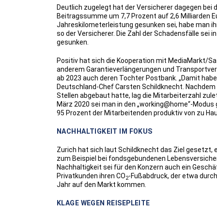
Deutlich zugelegt hat der Versicherer dagegen bei 
Beitragssumme um 7,7 Prozent auf 2,6 Milliarden Eur
Jahreskilometerleistung gesunken sei, habe man ih
so der Versicherer. Die Zahl der Schadensfälle se
gesunken.
Positiv hat sich die Kooperation mit MediaMarkt/Sa
anderem Garantieverlängerungen und Transportvers
ab 2023 auch deren Tochter Postbank. „Damit haben
Deutschland-Chef Carsten Schildknecht. Nachdem d
Stellen abgebaut hatte, lag die Mitarbeiterzahl zu
März 2020 sei man in den „working@home“-Modus ge
95 Prozent der Mitarbeitenden produktiv von zu Ha
NACHHALTIGKEIT IM FOKUS
Zurich hat sich laut Schildknecht das Ziel gesetzt
zum Beispiel bei fondsgebundenen Lebensversicher
Nachhaltigkeit sei für den Konzern auch ein Geschä
Privatkunden ihren CO
-Fußabdruck, der etwa durch
2
Jahr auf den Markt kommen.
KLAGE WEGEN REISEPLEITE