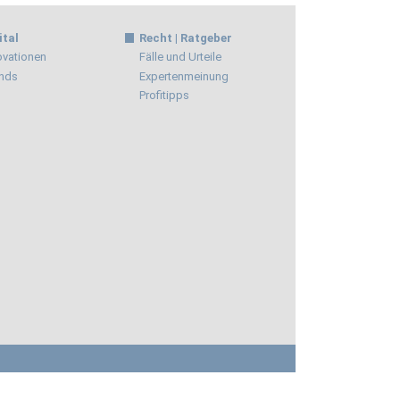
ital
Recht | Ratgeber
ovationen
Fälle und Urteile
nds
Expertenmeinung
Profitipps