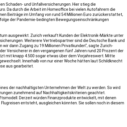
den Schaden- und Unfallversicherungen. Hier stieg die
o. Da durch die Arbeit im Homeoffice bei vielen Autofahrern die
nen Beiträge im Umfang von rund 54 Millionen Euro zurückerstattet,
i infolge der Pandemie-bedingten Bewegungseinschränkungen
turn ausgewirkt. Zurich verkauft Kunden der Elektronik-Märkte unter
icherungen. Weiterere Vertriebspartner sind die Deutsche Bank und
 wir dann Zugang zu 19 Millionen Privatkunden“, sagte Zurich-
er Versicherer in den vergangenen fünf Jahren rund 20 Prozent der
letzt mit knapp 4.500 sogar etwas über dem Vorjahreswert. Mitte
wechselt. Innerhalb von nur einer Woche hätten laut Schildknecht
use aus gearbeitet.
, eines der nachhaltigsten Unternehmen der Welt zu werden. So wird
ungen zunehmend auf Nachhaltigkeitskriterien geachtet.
ftsmodell. Derzeit würden Finanzprodukte entwickelt, mit denen
 Flugreisen entsteht, ausgleichen könnten. Sie sollen noch in diesem