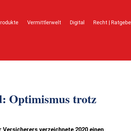
rodukte
Vermittlerwelt
Digital
Recht | Ratgebe
: Optimismus trotz
 Versicherers verzeichnete 2020 einen