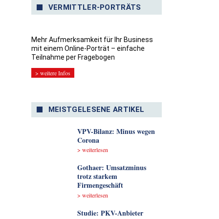
VERMITTLER-PORTRÄTS
Mehr Aufmerksamkeit für Ihr Business
mit einem Online-Porträt – einfache
Teilnahme per Fragebogen
> weitere Infos
MEISTGELESENE ARTIKEL
VPV-Bilanz: Minus wegen
Corona
> weiterlesen
Gothaer: Umsatzminus
trotz starkem
Firmengeschäft
> weiterlesen
Studie: PKV-Anbieter