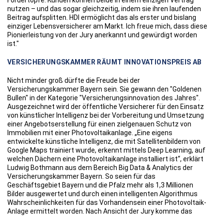
Fördertöpfe. Kunden können beide in einem einzigen Vertrag
nutzen – und das sogar gleichzeitig, indem sie ihren laufenden
Beitrag aufsplitten. HDI ermöglicht das als erster und bislang
einziger Lebensversicherer am Markt. Ich freue mich, dass diese
Pionierleistung von der Jury anerkannt und gewürdigt worden
ist."
VERSICHERUNGSKAMMER RÄUMT INNOVATIONSPREIS AB
Nicht minder groß dürfte die Freude bei der
Versicherungskammer Bayern sein. Sie gewann den "Goldenen
Bullen" in der Kategorie "Versicherungsinnovation des Jahres".
Ausgezeichnet wird der öffentliche Versicherer für den Einsatz
von künstlicher Intelligenz bei der Vorbereitung und Umsetzung
einer Angebotserstellung für einen zielgenauen Schutz von
Immobilien mit einer Photovoltaikanlage. „Eine eigens
entwickelte künstliche Intelligenz, die mit Satellitenbildern von
Google Maps trainiert wurde, erkennt mittels Deep Learning, auf
welchen Dächern eine Photovoltaikanlage installiert ist“, erklärt
Ludwig Bothmann aus dem Bereich Big Data & Analytics der
Versicherungskammer Bayern. So seien für das
Geschäftsgebiet Bayern und die Pfalz mehr als 1,3 Millionen
Bilder ausgewertet und durch einen intelligenten Algorithmus
Wahrscheinlichkeiten für das Vorhandensein einer Photovoltaik-
Anlage ermittelt worden. Nach Ansicht der Jury komme das