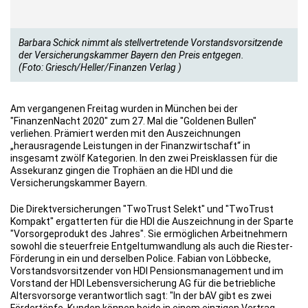
Barbara Schick nimmt als stellvertretende Vorstandsvor­sitzende
der Versicherungs­kammer Bayern den Preis entgegen.
(Foto: Griesch/Heller/Finanzen Verlag )
Am vergangenen Freitag wurden in München bei der
"FinanzenNacht 2020" zum 27. Mal die "Goldenen Bullen"
verliehen. Prämiert werden mit den Auszeichnungen
„herausragende Leistungen in der Finanzwirtschaft“ in
insgesamt zwölf Kategorien. In den zwei Preisklassen für die
Assekuranz gingen die Trophäen an die HDI und die
Versicherungskammer Bayern.
Die Direktversicherungen "TwoTrust Selekt" und "TwoTrust
Kompakt" ergatterten für die HDI die Auszeichnung in der Sparte
"Vorsorgeprodukt des Jahres". Sie ermöglichen Arbeitnehmern
sowohl die steuerfreie Entgeltumwandlung als auch die Riester-
Förderung in ein und derselben Police. Fabian von Löbbecke,
Vorstandsvorsitzender von HDI Pensionsmanagement und im
Vorstand der HDI Lebensversicherung AG für die betriebliche
Altersvorsorge verantwortlich sagt: "In der bAV gibt es zwei