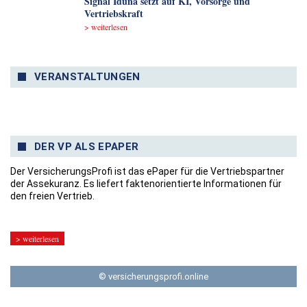
Signal Iduna setzt auf KI, Vorsorge und
Vertriebskraft
> weiterlesen
VERANSTALTUNGEN
DER VP ALS EPAPER
Der VersicherungsProfi ist das ePaper für die Vertriebspartner
der Assekuranz. Es liefert faktenorientierte Informationen für
den freien Vertrieb.
> weiterlesen
© versicherungsprofi.online