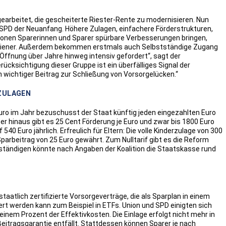
arbeitet, die gescheiterte Riester-Rente zu modernisieren. Nun
 SPD der Neuanfang. Höhere Zulagen, einfachere Förderstrukturen,
lionen Sparerinnen und Sparer spürbare Verbesserungen bringen,
erdiener. Außerdem bekommen erstmals auch Selbstständige Zugang
 Öffnung über Jahre hinweg intensiv gefordert“, sagt der
cksichtigung dieser Gruppe ist ein überfälliges Signal der
n wichtiger Beitrag zur Schließung von Vorsorgelücken.“
RZULAGEN
Euro im Jahr bezuschusst der Staat künftig jeden eingezahlten Euro
er hinaus gibt es 25 Cent Förderung je Euro und zwar bis 1800 Euro
40 Euro jährlich. Erfreulich für Eltern: Die volle Kinderzulage von 300
parbeitrag von 25 Euro gewährt. Zum Nulltarif gibt es die Reform
tständigen könnte nach Angaben der Koalition die Staatskasse rund
staatlich zertifizierte Vorsorgeverträge, die als Sparplan in einem
rt werden kann zum Beispiel in ETFs. Union und SPD einigten sich
inem Prozent der Effektivkosten. Die Einlage erfolgt nicht mehr in
eitragsgarantie entfällt. Stattdessen können Sparer je nach