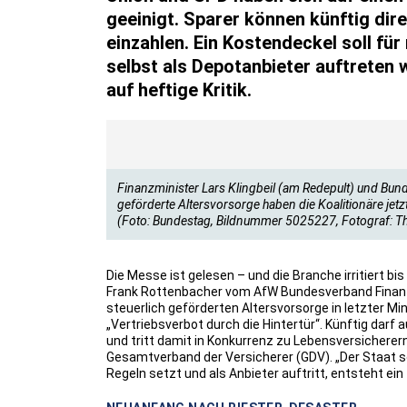
geeinigt. Sparer können künftig dir
einzahlen. Ein Kostendeckel soll fü
selbst als Depotanbieter auftreten 
auf heftige Kritik.
Finanzminister Lars Klingbeil (am Redepult) und Bu
geförderte Altersvorsorge haben die Koalitionäre jet
(Foto: Bundestag, Bildnummer 5025227, Fotograf: T
Die Messe ist gelesen – und die Branche irritiert b
Frank Rottenbacher vom AfW Bundesverband Finanz
steuerlich geförderten Altersvorsorge in letzter M
„Vertriebsverbot durch die Hintertür“. Künftig dar
und tritt damit in Konkurrenz zu Lebensversicherer
Gesamtverband der Versicherer (GDV). „Der Staat so
Regeln setzt und als Anbieter auftritt, entsteht ei