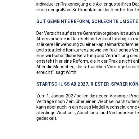
individueller Risikoneigung die Aktienquote ihres De
einen der größten Kritikpunkte an der Riester-Rent
GUT GEMEINTE REFORM, SCHLECHTE UMSET
Der Verzicht auf starre Garantievorgaben ist auch 
Altersvorsorge in Deutschland zukunftsfähig zu mac
stärkere Hinwendung zu einer kapitalmarktorientie
und staatliche Konkurrenz sowie ein faktisches Ve
eine wirtschaftliche Beratung und Vermittlung diese
entsteht hier eine Reform, die in der Praxis nicht
Aber die Menschen, die tatsächlich Vorsorge brau
erreicht“, sagt Wirth.
STARTSCHUSS AB 2027, RIESTER-SPARER KÖ
Zum 1. Januar 2027 sollen die neuen Vorsorge-Produ
Verträge noch Zeit, über einen Wechsel nachzudenk
kann aber auch in ein neues Modell wechseln, ohne
allerdings Wechsel-, Abschluss- und Vertriebskoste
gedeckelt.