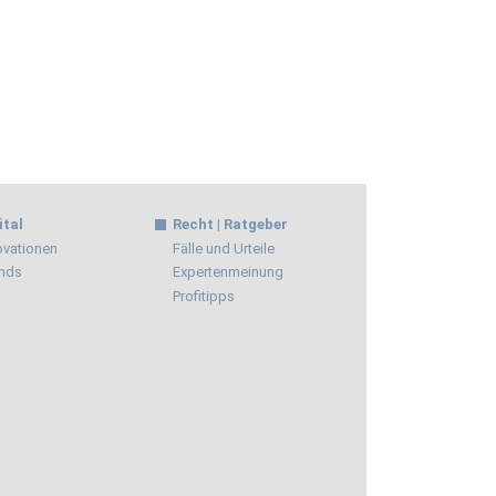
ital
Recht | Ratgeber
ovationen
Fälle und Urteile
nds
Expertenmeinung
Profitipps