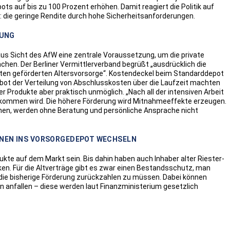
pots auf bis zu 100 Prozent erhöhen. Damit reagiert die Politik auf
e: die geringe Rendite durch hohe Sicherheitsanforderungen.
ZUNG
aus Sicht des AfW eine zentrale Voraussetzung, um die private
hen. Der Berliner Vermittlerverband begrüßt „ausdrücklich die
rten geförderten Altersvorsorge“. Kostendeckel beim Standarddepot
rbot der Verteilung von Abschlusskosten über die Laufzeit machten
r Produkte aber praktisch unmöglich. „Nach all der intensiven Arbeit
 ankommen wird. Die höhere Förderung wird Mitnahmeeffekte erzeugen.
chen, werden ohne Beratung und persönliche Ansprache nicht
NNEN INS VORSORGEDEPOT WECHSELN
kte auf dem Markt sein. Bis dahin haben auch Inhaber alter Riester-
en. Für die Altverträge gibt es zwar einen Bestandsschutz, man
 die bisherige Förderung zurückzahlen zu müssen. Dabei können
n anfallen – diese werden laut Finanzministerium gesetzlich