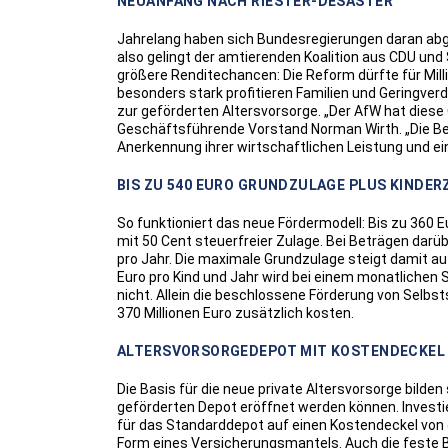
NEUANFANG NACH RIESTER-DESASTER
Jahrelang haben sich Bundesregierungen daran abge
also gelingt der amtierenden Koalition aus CDU und
größere Renditechancen: Die Reform dürfte für Mil
besonders stark profitieren Familien und Geringv
zur geförderten Altersvorsorge. „Der AfW hat diese
Geschäftsführende Vorstand Norman Wirth. „Die Berü
Anerkennung ihrer wirtschaftlichen Leistung und ei
BIS ZU 540 EURO GRUNDZULAGE PLUS KINDE
So funktioniert das neue Fördermodell: Bis zu 360 
mit 50 Cent steuerfreier Zulage. Bei Beträgen darüb
pro Jahr. Die maximale Grundzulage steigt damit auf 5
Euro pro Kind und Jahr wird bei einem monatlichen S
nicht. Allein die beschlossene Förderung von Selbs
370 Millionen Euro zusätzlich kosten.
ALTERSVORSORGEDEPOT MIT KOSTENDECKEL
Die Basis für die neue private Altersvorsorge bilden 
geförderten Depot eröffnet werden können. Investie
für das Standarddepot auf einen Kostendeckel von e
Form eines Versicherungsmantels. Auch die feste B