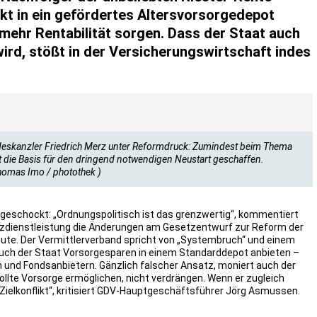
ekt in ein gefördertes Altersvorsorgedepot
r mehr Rentabilität sorgen. Dass der Staat auch
wird, stößt in der Versicherungswirtschaft indes
ndeskanzler Friedrich Merz unter Reformdruck: Zumindest beim Thema
zt die Basis für den dringend notwendigen Neustart geschaffen.
homas Imo / photothek )
is geschockt: „Ordnungspolitisch ist das grenzwertig“, kommentiert
dienstleistung die Änderungen am Gesetzentwurf zur Reform der
inute. Der Vermittlerverband spricht von „Systembruch“ und einem
f auch der Staat Vorsorgesparen in einem Standarddepot anbieten –
n und Fondsanbietern. Gänzlich falscher Ansatz, moniert auch der
llte Vorsorge ermöglichen, nicht verdrängen. Wenn er zugleich
n Zielkonflikt“, kritisiert GDV-Hauptgeschäftsführer Jörg Asmussen.