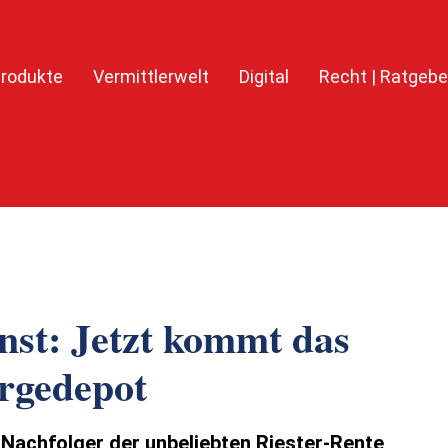
rodukte
Vermittlerwelt
Digital
Recht | Ratgebe
nst: Jetzt kommt das
orgedepot
 Nachfolger der unbeliebten Riester-Rente