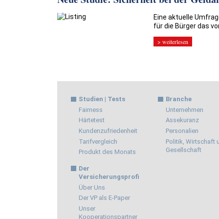
Eine aktuelle Umfrag
für die Bürger das vo
> weiterlesen
Studien | Tests
Branche
Fairness
Unternehmen
Härtetest
Assekuranz
Kundenzufriedenheit
Personalien
Tarifvergleich
Politik, Wirtschaft
Gesellschaft
Produkt des Monats
Der
Versicherungsprofi
Über Uns
Der VP als E-Paper
Unser
Kooperationspartner