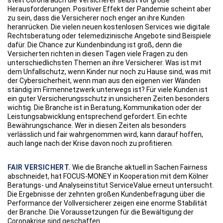
stellt Corona auch die Versicherer selbst vor große
Herausforderungen. Positiver Effekt der Pandemie scheint aber
zu sein, dass die Versicherer noch enger an ihre Kunden
heranrücken. Die vielen neuen kostenlosen Services wie digitale
Rechtsberatung oder telemedizinische Angebote sind Beispiele
dafür. Die Chance zur Kundenbindung ist groß, denn die
Versicherten richten in diesen Tagen viele Fragen zu den
unterschiedlichsten Themen an ihre Versicherer. Was ist mit
dem Unfallschutz, wenn Kinder nur noch zu Hause sind, was mit
der Cybersicherheit, wenn man aus den eigenen vier Wänden
ständig im Firmennetzwerk unterwegs ist? Für viele Kunden ist
ein guter Versicherungsschutz in unsicheren Zeiten besonders
wichtig. Die Branche ist in Beratung, Kommunikation oder der
Leistungsabwicklung entsprechend gefordert. Ein echte
Bewährungschance. Wer in diesen Zeiten als besonders
verlässlich und fair wahrgenommen wird, kann darauf hoffen,
auch lange nach der Krise davon noch zu profitieren.
FAIR VERSICHERT.
Wie die Branche aktuell in Sachen Fairness
abschneidet, hat FOCUS-MONEY in Kooperation mit dem Kölner
Beratungs- und Analyseinstitut ServiceValue erneut untersucht.
Die Ergebnisse der zehnten großen Kundenbefragung über die
Performance der Vollversicherer zeigen eine enorme Stabilität
der Branche. Die Voraussetzungen für die Bewältigung der
Coronakrise sind geschaffen.