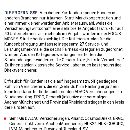
DIE ERGEBNISSE.
Von diesen Zuständen können Kunden in
anderen Branchen nur träumen: Statt Marktkonzentration und
einer immer kleiner werdenden Anbieterauswahl, weist die
Versicherungswirtschaft eine sehr breite Angebotsstruktur auf.
40 Unternehmen, vier mehr als im Vorjahr, wurden in der FOCUS-
MONEY-Studie berücksichtigt. Der Kriterienkatalog für die
Kundenbefragung umfasste insgesamt 27 Service- und
Leistungsmerkmale, die sechs Fairness-Kategorien zugeordnet
wurden. Aus den Kategorienwertungen erstellten die
Studiendesigner wiederum die Gesamtliste „Fairste Versicherer“.
Zu ihnen zählen klassische Service-, aber auch kos­tengünstige
Direktversicherer.
Erfreulich für Kunden ist die auf insgesamt zwölf gestiegene
Zahl von Versicherern, die ein „Sehr Gut“ im Ranking ergattern
konnten. Darunter findet sich mit den ADAC Versicherungen ein
Studienneuling. ERGO, Generali (inklusive der vormaligen
AachenMünchener) und Provinzial Rheinland stiegen in den Kreis
der Fairsten auf.
Sehr Gut:
ADAC Versicherungen, Allianz, CosmosDirekt, ERGO,
Generali (inkl. vorm. AachenMünchener), HUK24, HUK-COBURG,
LVM, Mannheimer, Provinzial Rheinland, SV