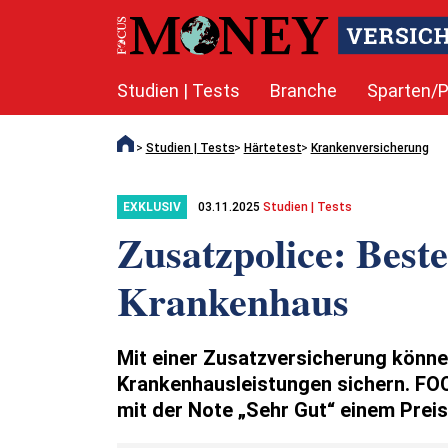
Studien | Tests
Branche
Sparten/P
Studien | Tests
Härtetest
Krankenversicherung
03.11.2025
Studien | Tests
EXKLUSIV
Zusatzpolice: Beste
Krankenhaus
Mit einer Zusatzversicherung könne
Krankenhausleistungen sichern. FO
mit der Note „Sehr Gut“ einem Prei