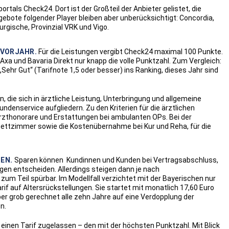
ortals Check24. Dort ist der Großteil der Anbieter gelistet, die
gebote folgender Player bleiben aber unberücksichtigt: Concordia,
rgische, Provinzial VRK und Vigo.
 VORJAHR.
Für die Leistungen vergibt Check24 maximal 100 Punkte.
 Axa und Bavaria Direkt nur knapp die volle Punktzahl. Zum Vergleich:
„Sehr Gut“ (Tarifnote 1,5 oder besser) ins Ranking, dieses Jahr sind
, die sich in ärztliche Leistung, Unterbringung und allgemeine
undenservice aufgliedern. Zu den Kriterien für die ärztlichen
rzthonorare und Erstattungen bei ambulanten OPs. Bei der
bettzimmer sowie die Kostenübernahme bei Kur und Reha, für die
EN.
Sparen können Kundinnen und Kunden bei Vertragsabschluss,
ngen entscheiden. Allerdings steigen dann je nach
 zum Teil spürbar. Im Modellfall verzichtet mit der Bayerischen nur
if auf Altersrückstellungen. Sie startet mit monatlich 17,60 Euro
er grob gerechnet alle zehn Jahre auf eine Verdopplung der
n.
r einen Tarif zugelassen – den mit der höchsten Punktzahl. Mit Blick