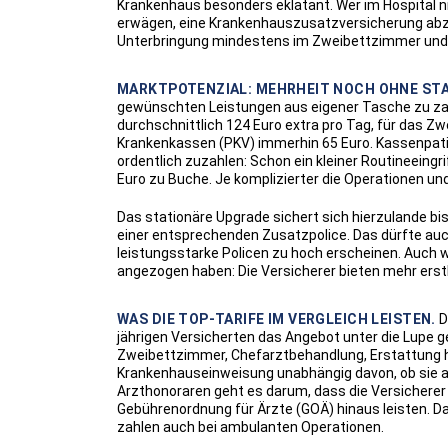
Krankenhaus besonders eklatant. Wer im Hospital ni
erwägen, eine Krankenhauszusatzversicherung abzus
Unterbringung mindestens im Zweibettzimmer und fr
MARKTPOTENZIAL: MEHRHEIT NOCH OHNE ST
gewünschten Leistungen aus eigener Tasche zu zahl
durchschnittlich 124 Euro extra pro Tag, für das 
Krankenkassen (PKV) immerhin 65 Euro. Kassenpati
ordentlich zuzahlen: Schon ein kleiner Routineeingr
Euro zu Buche. Je komplizierter die Operationen un
Das stationäre Upgrade sichert sich hierzulande bis
einer entsprechenden Zusatzpolice. Das dürfte auch
leistungsstarke Policen zu hoch erscheinen. Auch
angezogen haben: Die Versicherer bieten mehr erstk
WAS DIE TOP-TARIFE IM VERGLEICH LEISTEN.
D
jährigen Versicherten das Angebot unter die Lup
Zweibettzimmer, Chefarztbehandlung, Erstattung h
Krankenhauseinweisung unabhängig davon, ob sie als
Arzthonoraren geht es darum, dass die Versicherer
Gebührenordnung für Ärzte (GOÄ) hinaus leisten. Das 
zahlen auch bei ambulanten Operationen.