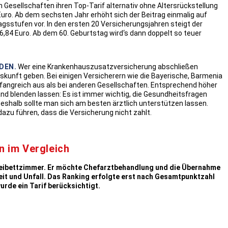
n Gesellschaften ihren Top-Tarif alternativ ohne Altersrückstellung
Euro. Ab dem sechsten Jahr erhöht sich der Beitrag einmalig auf
agsstufen vor. In den ersten 20 Versicherungsjahren steigt der
,84 Euro. Ab dem 60. Geburtstag wird‘s dann doppelt so teuer
DEN.
Wer eine Krankenhauszusatzversicherung abschließen
unft geben. Bei einigen Versicherern wie die Bayerische, Barmenia
mfangreich aus als bei anderen Gesellschaften. Entsprechend höher
nd blenden lassen: Es ist immer wichtig, die Gesundheitsfragen
shalb sollte man sich am besten ärztlich unterstützen lassen.
azu führen, dass die Versicherung nicht zahlt.
 im Vergleich
 Zweibettzimmer. Er möchte Chefarztbehandlung und die Übernahme
heit und Unfall. Das Ranking erfolgte erst nach Gesamtpunktzahl
rde ein Tarif berücksichtigt.