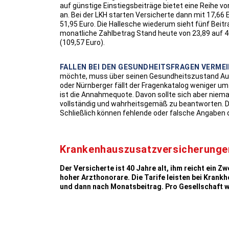
auf günstige Einstiegsbeiträge bietet eine Reihe vo
an. Bei der LKH starten Versicherte dann mit 17,66 
51,95 Euro. Die Hallesche wiederum sieht fünf Beitr
monatliche Zahlbetrag Stand heute von 23,89 auf 46
(109,57 Euro).
FALLEN BEI DEN GESUNDHEITSFRAGEN VERMEI
möchte, muss über seinen Gesundheitszustand Ausk
oder Nürnberger fällt der Fragenkatalog weniger u
ist die Annahmequote. Davon sollte sich aber niema
vollständig und wahrheitsgemäß zu beantworten. De
Schließlich können fehlende oder falsche Angaben d
Krankenhauszusatzversicherungen
Der Versicherte ist 40 Jahre alt, ihm reicht ein
hoher Arzthonorare. Die Tarife leisten bei Krank
und dann nach Monatsbeitrag. Pro Gesellschaft wu