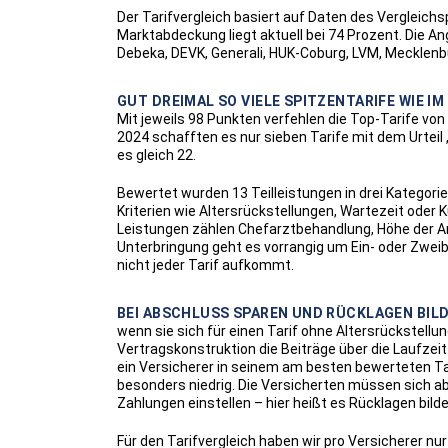
Der Tarifvergleich basiert auf Daten des Vergleichsp
Marktabdeckung liegt aktuell bei 74 Prozent. Die An
Debeka, DEVK, Generali, HUK-Coburg, LVM, Mecklenbu
GUT DREIMAL SO VIELE SPITZENTARIFE WIE IM
Mit jeweils 98 Punkten verfehlen die Top-Tarife von
2024 schafften es nur sieben Tarife mit dem Urteil 
es gleich 22.
Bewertet wurden 13 Teilleistungen in drei Kategorien
Kriterien wie Altersrückstellungen, Wartezeit oder K
Leistungen zählen Chefarztbehandlung, Höhe der A
Unterbringung geht es vorrangig um Ein- oder Zwei
nicht jeder Tarif aufkommt.
BEI ABSCHLUSS SPAREN UND RÜCKLAGEN BILD
wenn sie sich für einen Tarif ohne Altersrückstellu
Vertragskonstruktion die Beiträge über die Laufzeit
ein Versicherer in seinem am besten bewerteten Tar
besonders niedrig. Die Versicherten müssen sich ab
Zahlungen einstellen – hier heißt es Rücklagen bilde
Für den Tarifvergleich haben wir pro Versicherer nu