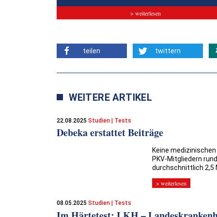
> weiterlesen
teilen
twittern
WEITERE ARTIKEL
22.08.2025
Studien | Tests
Debeka erstattet Beiträge
Keine medizinischen 
PKV-Mitgliedern rund
durchschnittlich 2,5
> weiterlesen
08.05.2025
Studien | Tests
Im Härtetest: LKH – Landeskrankenh