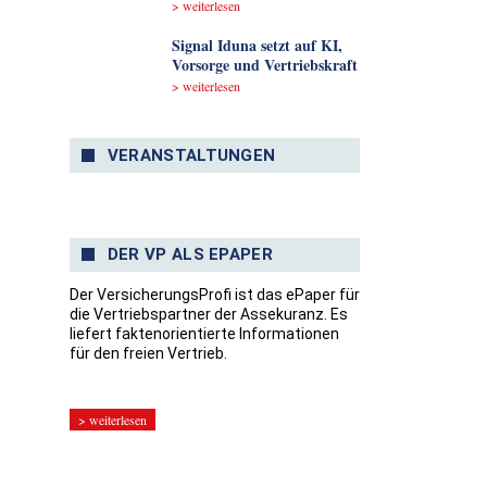
> weiterlesen
Signal Iduna setzt auf KI,
Vorsorge und Vertriebskraft
> weiterlesen
VERANSTALTUNGEN
DER VP ALS EPAPER
Der VersicherungsProfi ist das ePaper für
die Vertriebspartner der Assekuranz. Es
liefert faktenorientierte Informationen
für den freien Vertrieb.
> weiterlesen