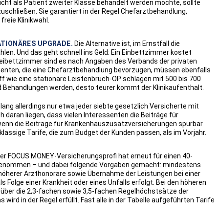
cht als Patient zweiter Klasse behandelt werden möchte, sollte
chließen. Sie garantiert in der Regel Chefarztbehandlung,
eie Klinikwahl.
ATIONÄRES UPGRADE.
Die Alternative ist, im Ernstfall die
en. Und das geht schnell ins Geld: Ein Einbettzimmer kostet
Zweibettzimmer sind es nach Angaben des Verbands der privaten
enten, die eine Chefarztbehandlung bevorzugen, müssen ebenfalls
iff wie eine stationäre Leistenbruch-OP schlagen mit 500 bis 700
d Behandlungen werden, desto teurer kommt der Klinikaufenthalt.
lang allerdings nur etwa jeder siebte gesetzlich Versicherte mit
 daran liegen, dass vielen Interessenten die Beiträge für
 wenn die Beiträge für Krankenhauszusatzversicherungen spürbar
lassige Tarife, die zum Budget der Kunden passen, als im Vorjahr.
er FOCUS MONEY-Versicherungsprofi hat erneut für einen 40-
e genommen – und dabei folgende Vorgaben gemacht: mindestens
öherer Arzthonorare sowie Übernahme der Leistungen bei einer
 Folge einer Krankheit oder eines Unfalls erfolgt. Bei den höheren
 über die 2,3-fachen sowie 3,5-fachen Regelhöchstsätze der
wird in der Regel erfüllt. Fast alle in der Tabelle aufgeführten Tarife