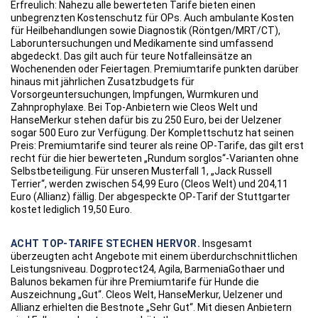
Erfreulich: Nahezu alle bewerteten Tarife bieten einen
unbegrenzten Kostenschutz für OPs. Auch ambulante Kosten
für Heilbehandlungen sowie Diagnostik (Röntgen/MRT/CT),
Laboruntersuchungen und Medikamente sind umfassend
abgedeckt. Das gilt auch für teure Notfalleinsätze an
Wochenenden oder Feiertagen. Premiumtarife punkten darüber
hinaus mit jährlichen Zusatzbudgets für
Vorsorgeuntersuchungen, Impfungen, Wurmkuren und
Zahnprophylaxe. Bei Top-Anbietern wie Cleos Welt und
HanseMerkur stehen dafür bis zu 250 Euro, bei der Uelzener
sogar 500 Euro zur Verfügung. Der Komplettschutz hat seinen
Preis: Premiumtarife sind teurer als reine OP-Tarife, das gilt erst
recht für die hier bewerteten „Rundum sorglos“-Varianten ohne
Selbstbeteiligung. Für unseren Musterfall 1, „Jack Russell
Terrier“, werden zwischen 54,99 Euro (Cleos Welt) und 204,11
Euro (Allianz) fällig. Der abgespeckte OP-Tarif der Stuttgarter
kostet lediglich 19,50 Euro.
ACHT TOP-TARIFE STECHEN HERVOR.
Insgesamt
überzeugten acht Angebote mit einem überdurchschnittlichen
Leistungsniveau. Dogprotect24, Agila, BarmeniaGothaer und
Balunos bekamen für ihre Premiumtarife für Hunde die
Auszeichnung „Gut“. Cleos Welt, HanseMerkur, Uelzener und
Allianz erhielten die Bestnote „Sehr Gut“. Mit diesen Anbietern