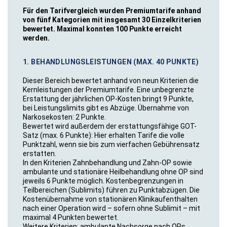
Für den Tarifvergleich wurden Premiumtarife anhand
von fünf Kategorien mit insgesamt 30 Einzelkriterien
bewertet. Maximal konnten 100 Punkte erreicht
werden.
1. BEHANDLUNGSLEISTUNGEN (MAX. 40 PUNKTE)
Dieser Bereich bewertet anhand von neun Kriterien die
Kernleistungen der Premiumtarife. Eine unbegrenzte
Erstattung der jährlichen OP-Kosten bringt 9 Punkte,
bei Leistungslimits gibt es Abzüge. Übernahme von
Narkosekosten: 2 Punkte.
Bewertet wird außerdem der erstattungsfähige GOT-
Satz (max. 6 Punkte): Hier erhalten Tarife die volle
Punktzahl, wenn sie bis zum vierfachen Gebührensatz
erstatten.
In den Kriterien Zahnbehandlung und Zahn-OP sowie
ambulante und stationäre Heilbehandlung ohne OP sind
jeweils 6 Punkte möglich. Kostenbegrenzungen in
Teilbereichen (Sublimits) führen zu Punktabzügen. Die
Kostenübernahme von stationären Klinikaufenthalten
nach einer Operation wird – sofern ohne Sublimit – mit
maximal 4 Punkten bewertet.
Weitere Kriterien: ambulante Nachsorge nach OPs