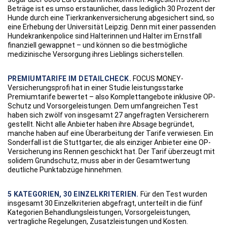
Beträge ist es umso erstaunlicher, dass lediglich 30 Prozent der
Hunde durch eine Tierkrankenversicherung abgesichert sind, so
eine Erhebung der Universität Leipzig. Denn mit einer passenden
Hundekrankenpolice sind Halterinnen und Halter im Ernstfall
finanziell gewappnet – und können so die bestmögliche
medizinische Versorgung ihres Lieblings sicherstellen.
PREMIUMTARIFE IM DETAILCHECK.
FOCUS MONEY-
Versicherungsprofi hat in einer Studie leistungsstarke
Premiumtarife bewertet – also Komplettangebote inklusive OP-
Schutz und Vorsorgeleistungen. Dem umfangreichen Test
haben sich zwölf von insgesamt 27 angefragten Versicherern
gestellt. Nicht alle Anbieter haben ihre Absage begründet,
manche haben auf eine Überarbeitung der Tarife verwiesen. Ein
Sonderfall ist die Stuttgarter, die als einziger Anbieter eine OP-
Versicherung ins Rennen geschickt hat. Der Tarif überzeugt mit
solidem Grundschutz, muss aber in der Gesamtwertung
deutliche Punktabzüge hinnehmen.
5 KATEGORIEN, 30 EINZELKRITERIEN.
Für den Test wurden
insgesamt 30 Einzelkriterien abgefragt, unterteilt in die fünf
Kategorien Behandlungsleistungen, Vorsorgeleistungen,
vertragliche Regelungen, Zusatzleistungen und Kosten.