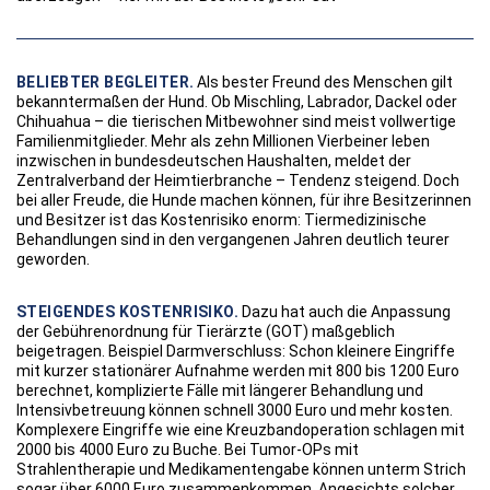
BELIEBTER BEGLEITER.
Als bester Freund des Menschen gilt
bekanntermaßen der Hund. Ob Mischling, Labrador, Dackel oder
Chihuahua – die tierischen Mitbewohner sind meist vollwertige
Familienmitglieder. Mehr als zehn Millionen Vierbeiner leben
inzwischen in bundesdeutschen Haushalten, meldet der
Zentralverband der Heimtierbranche – Tendenz steigend. Doch
bei aller Freude, die Hunde machen können, für ihre Besitzerinnen
und Besitzer ist das Kostenrisiko enorm: Tiermedizinische
Behandlungen sind in den vergangenen Jahren deutlich teurer
geworden.
STEIGENDES KOSTENRISIKO.
Dazu hat auch die Anpassung
der Gebührenordnung für Tierärzte (GOT) maßgeblich
beigetragen. Beispiel Darmverschluss: Schon kleinere Eingriffe
mit kurzer stationärer Aufnahme werden mit 800 bis 1200 Euro
berechnet, komplizierte Fälle mit längerer Behandlung und
Intensivbetreuung können schnell 3000 Euro und mehr kosten.
Komplexere Eingriffe wie eine Kreuzbandoperation schlagen mit
2000 bis 4000 Euro zu Buche. Bei Tumor-OPs mit
Strahlentherapie und Medikamentengabe können unterm Strich
sogar über 6000 Euro zusammenkommen. Angesichts solcher