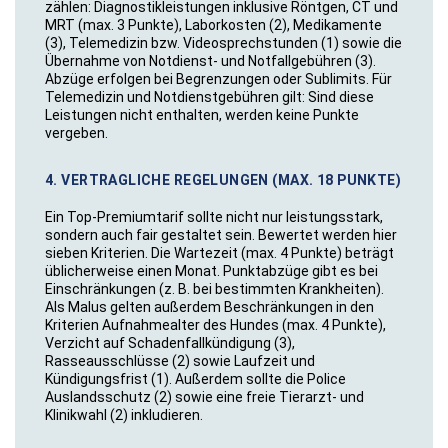
zählen: Diagnostikleistungen inklusive Röntgen, CT und
MRT (max. 3 Punkte), Laborkosten (2), Medikamente
(3), Telemedizin bzw. Videosprechstunden (1) sowie die
Übernahme von Notdienst- und Notfallgebühren (3).
Abzüge erfolgen bei Begrenzungen oder Sublimits. Für
Telemedizin und Notdienstgebühren gilt: Sind diese
Leistungen nicht enthalten, werden keine Punkte
vergeben.
4. VERTRAGLICHE REGELUNGEN (MAX. 18 PUNKTE)
Ein Top-Premiumtarif sollte nicht nur leistungsstark,
sondern auch fair gestaltet sein. Bewertet werden hier
sieben Kriterien. Die Wartezeit (max. 4 Punkte) beträgt
üblicherweise einen Monat. Punktabzüge gibt es bei
Einschränkungen (z. B. bei bestimmten Krankheiten).
Als Malus gelten außerdem Beschränkungen in den
Kriterien Aufnahmealter des Hundes (max. 4 Punkte),
Verzicht auf Schadenfallkündigung (3),
Rasseausschlüsse (2) sowie Laufzeit und
Kündigungsfrist (1). Außerdem sollte die Police
Auslandsschutz (2) sowie eine freie Tierarzt- und
Klinikwahl (2) inkludieren.