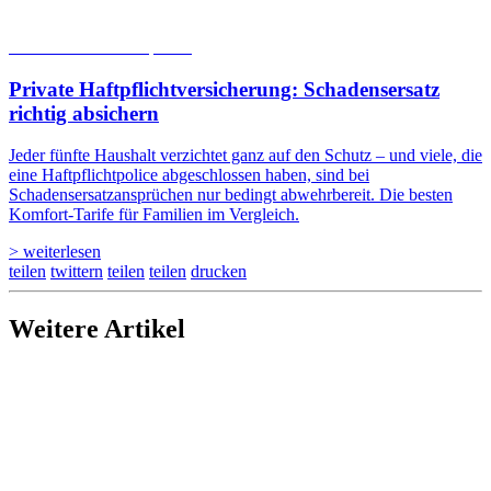
05.08.2026
Studien | Tests
Private Haftpflicht­versicherung: Schadensersatz
richtig absichern
Jeder fünfte Haushalt verzichtet ganz auf den Schutz – und viele, die
eine Haftpflichtpolice abgeschlossen haben, sind bei
Schadensersatzansprüchen nur bedingt abwehrbereit. Die besten
Komfort-Tarife für Familien im Vergleich.
> weiterlesen
teilen
twittern
teilen
teilen
drucken
Weitere Artikel