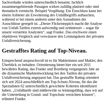
Sachverhalte würden unterschiedlich benannt, fachlich
zusammengehörende Passagen wirken zufällig platziert oder sind
thematisch vermischt. Beispiel Vergiftung: Ein Einschluss kann bei
einem Anbieter als Erweiterung des Unfallbegriffs auftauchen,
während er bei einem anderen unter den Ausnahmen der
Ausschlüsse geregelt ist. „Dieser Flickenteppich macht die Analyse
von Unfall-Tarifen extrem aufwendig und zeitintensiv – sogar für
unsere versierten Analysten“, sagt Franke. Das erschwere einen
objektiven Vergleich und verwässere den Leistungskern der privaten
Unfallversicherung.
Gestrafftes Rating auf Top-Niveau.
Entsprechend anspruchsvoll ist es für Maklerinnen und Makler, den
Überblick zu behalten. Orientierung bietet hier ein seit 2011
bewährtes Rating, das Franke und Bornberg vergangenes Jahr an
die dynamische Marktentwicklung bei den Tarifen der privaten
Unfallversicherung angepasst hat. Das gestraffte Rating orientiert
sich seit 2024 ausschließlich am Top-Schutz-Niveau, für das die
Spezialisten 62 unterschiedlich gewichtete Kriterien identifiziert
haben. „Unfalltarife sind mittlerweile so leistungsfähig, dass wir auf
die Unterteilung in Grund- und Topschutz verzichten können“,
erläutert Franke.