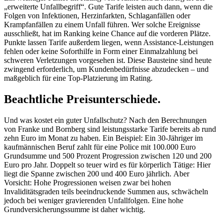
„erweiterte Unfallbegriff“. Gute Tarife leisten auch dann, wenn die
Folgen von Infektionen, Herzinfarkten, Schlaganfällen oder
Krampfanfällen zu einem Unfall führen. Wer solche Ereignisse
ausschließt, hat im Ranking keine Chance auf die vorderen Plätze.
Punkte lassen Tarife außerdem liegen, wenn Assistance-Leistungen
fehlen oder keine Soforthilfe in Form einer Einmalzahlung bei
schweren Verletzungen vorgesehen ist. Diese Bausteine sind heute
zwingend erforderlich, um Kundenbedürfnisse abzudecken – und
maßgeblich für eine Top-Platzierung im Rating.
Beachtliche Preisunterschiede.
Und was kostet ein guter Unfallschutz? Nach den Berechnungen
von Franke und Bornberg sind leistungsstarke Tarife bereits ab rund
zehn Euro im Monat zu haben. Ein Beispiel: Ein 30-Jähriger im
kaufmännischen Beruf zahlt für eine Police mit 100.000 Euro
Grundsumme und 500 Prozent Progression zwischen 120 und 200
Euro pro Jahr. Doppelt so teuer wird es für körperlich Tätige: Hier
liegt die Spanne zwischen 200 und 400 Euro jährlich. Aber
Vorsicht: Hohe Progressionen weisen zwar bei hohen
Invaliditätsgraden teils beeindruckende Summen aus, schwächeln
jedoch bei weniger gravierenden Unfallfolgen. Eine hohe
Grundversicherungssumme ist daher wichtig.