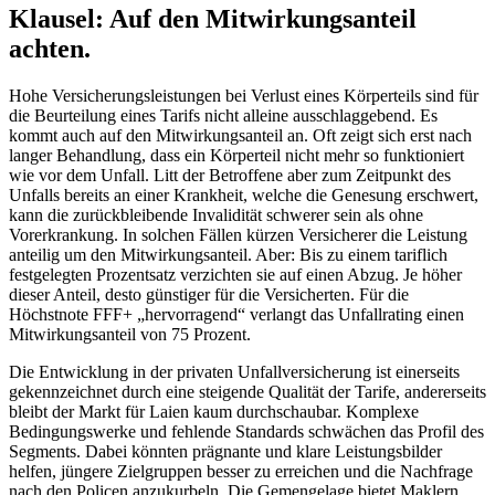
Klausel: Auf den Mitwirkungsanteil
achten.
Hohe Versicherungsleistungen bei Verlust eines Körperteils sind für
die Beurteilung eines Tarifs nicht alleine ausschlaggebend. Es
kommt auch auf den Mitwirkungsanteil an. Oft zeigt sich erst nach
langer Behandlung, dass ein Körperteil nicht mehr so funktioniert
wie vor dem Unfall. Litt der Betroffene aber zum Zeitpunkt des
Unfalls bereits an einer Krankheit, welche die Genesung erschwert,
kann die zurückbleibende Invalidität schwerer sein als ohne
Vorerkrankung. In solchen Fällen kürzen Versicherer die Leistung
anteilig um den Mitwirkungsanteil. Aber: Bis zu einem tariflich
festgelegten Prozentsatz verzichten sie auf einen Abzug. Je höher
dieser Anteil, desto günstiger für die Versicherten. Für die
Höchstnote FFF+ „hervorragend“ verlangt das Unfallrating einen
Mitwirkungsanteil von 75 Prozent.
Die Entwicklung in der privaten Unfallversicherung ist einerseits
gekennzeichnet durch eine steigende Qualität der Tarife, andererseits
bleibt der Markt für Laien kaum durchschaubar. Komplexe
Bedingungswerke und fehlende Standards schwächen das Profil des
Segments. Dabei könnten prägnante und klare Leistungsbilder
helfen, jüngere Zielgruppen besser zu erreichen und die Nachfrage
nach den Policen anzukurbeln. Die Gemengelage bietet Maklern