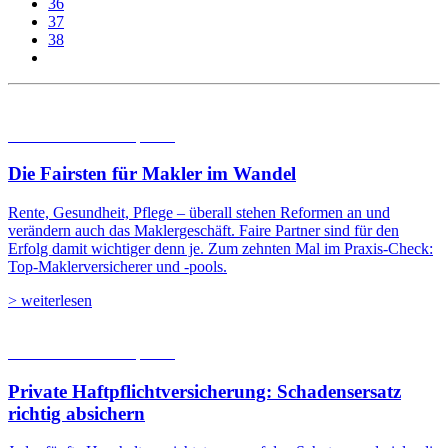
36
37
38
06.08.2026
Studien | Tests
Die Fairsten für Makler im Wandel
Rente, Gesundheit, Pflege – überall stehen Reformen an und
verändern auch das Maklergeschäft. Faire Partner sind für den
Erfolg damit wichtiger denn je. Zum zehnten Mal im Praxis-Check:
Top-Maklerversicherer und -pools.
> weiterlesen
05.08.2026
Studien | Tests
Private Haftpflicht­versicherung: Schadensersatz
richtig absichern