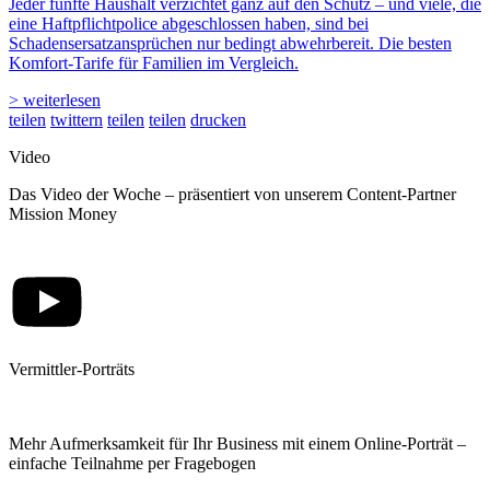
Jeder fünfte Haushalt verzichtet ganz auf den Schutz – und viele, die
eine Haftpflichtpolice abgeschlossen haben, sind bei
Schadensersatzansprüchen nur bedingt abwehrbereit. Die besten
Komfort-Tarife für Familien im Vergleich.
> weiterlesen
teilen
twittern
teilen
teilen
drucken
Video
Das Video der Woche – präsentiert von unserem Content-Partner
Mission Money
Vermittler-Porträts
Mehr Aufmerksamkeit für Ihr Business mit einem Online-Porträt –
einfache Teilnahme per Fragebogen