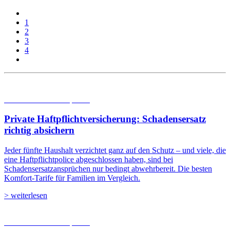
1
2
3
4
05.08.2026
Studien | Tests
Private Haftpflichtversicherung: Schadensersatz
richtig absichern
Jeder fünfte Haushalt verzichtet ganz auf den Schutz – und viele, die
eine Haftpflichtpolice abgeschlossen haben, sind bei
Schadensersatzansprüchen nur bedingt abwehrbereit. Die besten
Komfort-Tarife für Familien im Vergleich.
> weiterlesen
05.08.2026
Studien | Tests