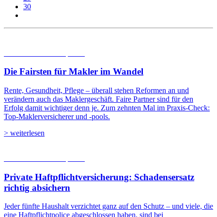
30
06.08.2026
Studien | Tests
Die Fairsten für Makler im Wandel
Rente, Gesundheit, Pflege – überall stehen Reformen an und
verändern auch das Maklergeschäft. Faire Partner sind für den
Erfolg damit wichtiger denn je. Zum zehnten Mal im Praxis-Check:
Top-Maklerversicherer und -pools.
> weiterlesen
05.08.2026
Studien | Tests
Private Haftpflicht­versicherung: Schadensersatz
richtig absichern
Jeder fünfte Haushalt verzichtet ganz auf den Schutz – und viele, die
eine Haftpflichtpolice abgeschlossen haben, sind bei